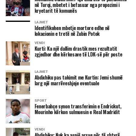
Lideri i LDK-së bëri me dije se partia e tij ka kërkuar që ta
në Turqi, mbetet i befasuar nga propozimi i
kryetarit të komunës
propozojë emrin për postin e presidentit.
LAJMET
“Është çështja e presidentit. LDK ka kërkuar që presidenti
Identifikohen mbetje mortore edhe në
të propozohet nga LDK, natyrisht që emrat të diskutohen
lokacionin e tretë në Zubin Potok
me partnerët dhe në këtë pikë nuk kemi pasur dakordancë.
VENDI
Oferta e dhjetorit që LDK të merr jo kryetarit e Kuvendit,
Kurti: Ka një dallim drastik mes rezultatit
por zvkryeministrin dhe disa ministri nuk është e
zgjedhor dhe kërkesave të LDK-së për poste
mjaftueshme, nuk është e dinjitetshme as për të dhënë
zgjidhje për krizën që jemi. Nuk mund ta pranojmë si të
LAJMET
tillë, nëse e doni LDK-në në qeverisje atëherë LDK duhet
Abdixhiku pas takimit me Kurtin: Jemi shumë
të jetë e përfaqësuar”, deklaroi Abdixhiku. /Ekonomia
larg një marrëveshjeje eventuale
Online/
SPORT
Fenerbahçe synon transferimin e Endrickut,
Mourinho kërkon sulmuesin e Real Madridit
VENDI
Abdixhiku: Nuk ka asnjë arsye për të shtyrë