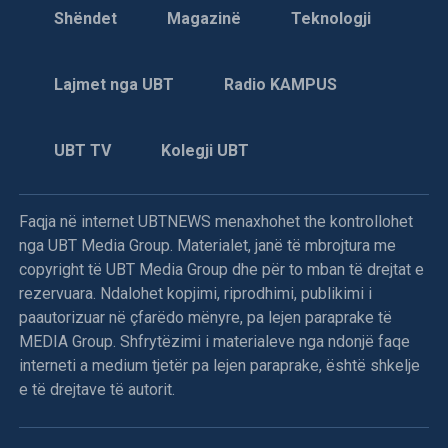
Shëndet
Magazinë
Teknologji
Lajmet nga UBT
Radio KAMPUS
UBT TV
Kolegji UBT
Faqja në internet UBTNEWS menaxhohet the kontrollohet
nga UBT Media Group. Materialet, janë të mbrojtura me
copyright të UBT Media Group dhe për to mban të drejtat e
rezervuara. Ndalohet kopjimi, riprodhimi, publikimi i
paautorizuar në çfarëdo mënyre, pa lejen paraprake të
MEDIA Group. Shfrytëzimi i materialeve nga ndonjë faqe
interneti a medium tjetër pa lejen paraprake, është shkelje
e të drejtave të autorit.