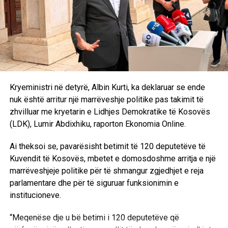
vendet, ku Shqipëria mbulon kryesisht me prodhim prej
hidrave dhe Kosova prej termocentraleve, si dhe
pamundësia e shfrytëzimit maksimal deri më sot të
burimeve tona në këto kohë të vështira e bënë më të
rëndësishëm përshpejtimin e bashkimit të tregjeve të dy
vendeve. Fakt që do të ndikojë në uljen e kostove dhe
efiçiencën e përdorimit të energjisë elektrike… Këto
Kryeministri në detyrë, Albin Kurti, ka deklaruar se ende
dokumente janë hapat e parë konkret të një bashkëpunimi
nuk është arritur një marrëveshje politike pas takimit të
mes dy Rregullatorëve të vendeve tona, është si një
zhvilluar me kryetarin e Lidhjes Demokratike të Kosovës
kurorëzim i një përpjekje shumëvjeçare midis
(LDK), Lumir Abdixhiku, raporton Ekonomia Online.
Rregullatorëve për të pasur një platformë të njëjtë dhe për
të pasur rregulla e një bashkëpunim më të frytshëm mes
Ai theksoi se, pavarësisht betimit të 120 deputetëve të
nesh”, tha ai.
Kuvendit të Kosovës, mbetet e domosdoshme arritja e një
marrëveshjeje politike për të shmangur zgjedhjet e reja
Në këtë konferencë foli edhe zëvendësdrejtori i Zyrës për
parlamentare dhe për të siguruar funksionimin e
Rritje Ekonomike në USAID, Loauy Samouie, i cili tha se
institucioneve.
ndër vite kanë ndihmuar Kosovën dhe Shqipërinë në
fuqizimin e sektorëve të energjisë.
“Meqenëse dje u bë betimi i 120 deputetëve që