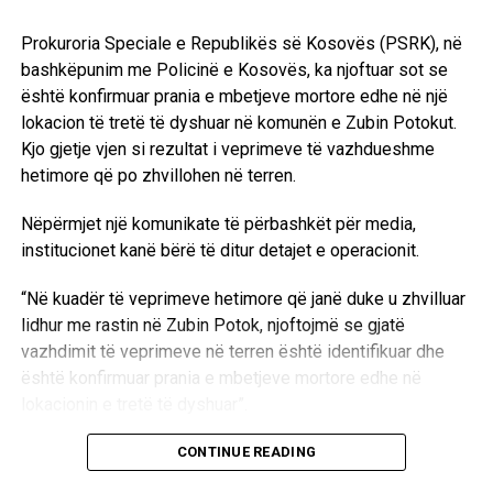
Fejzullahu tha se integrimi i tregjeve në mes dy vendeve
Prokuroria Speciale e Republikës së Kosovës (PSRK), në
mundëson shfrytëzimin më të mirë të kapaciteteve
bashkëpunim me Policinë e Kosovës, ka njoftuar sot se
gjeneruese në Kosovë dhe në Shqipëri, derisa tha se një
është konfirmuar prania e mbetjeve mortore edhe në një
integrim i tillë garanton një siguri në furnizim me energji
lokacion të tretë të dyshuar në komunën e Zubin Potokut.
elektrike.
Kjo gjetje vjen si rezultat i veprimeve të vazhdueshme
hetimore që po zhvillohen në terren.
“Me qëllim të integrimit të dy tregjeve, në tetor të këtij viti
në Tiranë ne kemi nënshkruar marrëveshjen kornizë për
Nëpërmjet një komunikate të përbashkët për media,
bashkimin e tregjeve, ndërsa sot ne nënshkruajmë
institucionet kanë bërë të ditur detajet e operacionit.
memorandumin për njohjen ndërsjellë të licencave. Kosova
dhe Shqipëria me zbatimin e këtij procesi konfirmojnë
“Në kuadër të veprimeve hetimore që janë duke u zhvilluar
gatishmërinë e tyre për integrimin e tregjeve si një nga
lidhur me rastin në Zubin Potok, njoftojmë se gjatë
obligimet themelore të Komunitetit të Energjisë. Përtej
vazhdimit të veprimeve në terren është identifikuar dhe
përmbushjes së këtij obligimi në raport me Komitetin e
është konfirmuar prania e mbetjeve mortore edhe në
Energjisë, integrimi i tregjeve ndërmjet Kosovës dhe
lokacionin e tretë të dyshuar”.
Shqipërisë, si dhe rajonit mundësojnë shfrytëzimin më të
Aktualisht, autoritetet kompetente janë duke kryer
CONTINUE READING
mirë të kapaciteteve gjeneruese në Kosovë dhe në
ekzaminimet e nevojshme në këtë zonë.
Shqipëri. Në rastin tonë integrimi i tregjeve na sjell dobi të