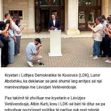
Kosovës, mirëpo vijmë sërish tek problemi i zgjedhjes së
presidentit, kjo është një formulë tashmë e sprovuar dhe
me metoda të njëjta nuk mund të kemi rezultate të tjera.
Andaj kjo do të shpjerë të pashmangshëm drejt
shpërndarjes së Kuvendit. Marrëveshjen politike nuk e
kemi ende. Pritjet janë të ndryshme, qëndrimet nuk
përputhen dhe është bindja ime që ka një dallim drastik
midis rezultatit zgjedhor dhe kërkesave të Lidhjes
Demokratike të Kosovës”, deklaroi Kurti pas takimit me
Abdixhikun. /Ekonomia Online/
Kryetari i Lidhjes Demokratike të Kosovës (LDK), Lumir
Abdixhiku, ka deklaruar se janë shumë larg arritjes së një
marrëveshjeje me Lëvizjen Vetëvendosje.
Pas takimit të zhvilluar me kryetarin e Lëvizjes
Vetëvendosje, Albin Kurti, kreu i LDK-së bëri të ditur se pa
ndryshuar pozicionet politike të partive nuk pret ndonjë