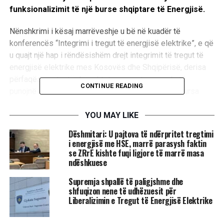
funksionalizimit të një burse shqiptare të Energjisë.
Nënshkrimi i kësaj marrëveshje u bë në kuadër të
konferencës “Integrimi i tregut të energjisë elektrike”, e që
u quajt një hap i rëndësishëm drejt integrimit të tregut të
energjisë elektrike mes Kosovës dhe Shqipërisë, derisa
përfaqësuesit e të dyja shteteve u zotuan se do të
CONTINUE READING
punojnë që brenda vitit 2022 të funksionalizohet bursa
shqiptare e energjisë.
YOU MAY LIKE
Ministrja e Ekonomisë, Artane Rizvanolli, u shpreh se
Dëshmitari: U pajtova të ndërpritet tregtimi
integrimi i tregut të energjisë me atë të Shqipërisë është
i energjisë me HSE, marrë parasysh faktin
një ndër orientimet kyçe strategjike për sektorin e
se ZRrE kishte fuqi ligjore të marrë masa
energjisë.
ndëshkuese
​Supremja shpallë të paligjshme dhe
Ajo potencoi se sektori i energjisë është një prej shtyllave
shfuqizon nene të udhëzuesit për
kryesore të zhvillimit ekonomik të Kosovës, mirëpo tha se
Liberalizimin e Tregut të Energjisë Elektrike
për arsye dhe rrethana të ndryshme sektori i energjisë
fatkeqësisht nuk ka tërhequr investimet e duhura për të