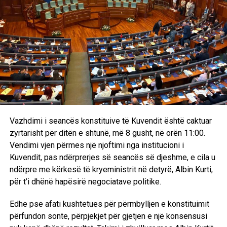
përfshirjen e sektorit privat, pasi që u shpreh se
investimet e sektorit privat, po edhe ekspertiza e tyre janë
shumë të rëndësishme në këtë aspekt.
Edhe zëvendësministri i Infrastrukturës dhe Energjisë së
Shqipërisë, Ilir Bejtja, nënshkrimin e memorandumit për
njohjen reciproke të licencave e ka quajtur si hap tejet të
rëndësishëm drejt integrimit të tregut të energjisë
elektrike.
Vazhdimi i seancës konstituive të Kuvendit është caktuar
Ai tha se marrëveshje të tilla nuk duhet të mbesin vetëm
zyrtarisht për ditën e shtunë, më 8 gusht, në orën 11:00.
në letër, por duhet të jenë të aplikueshme dhe të fillojë
Vendimi vjen përmes një njoftimi nga institucioni i
realizimi i asaj që quhet tregu i përbashkët shqiptar i
Kuvendit, pas ndërprerjes së seancës së djeshme, e cila u
energjisë.
ndërpre me kërkesë të kryeministrit në detyrë, Albin Kurti,
për t’i dhënë hapësirë negociatave politike.
“Kjo do të bëjë të mundur që ne të kemi investime të reja
në fushën e energjive të rinovueshme, për të rritur dhe
Edhe pse afati kushtetues për përmbylljen e konstituimit
diversifikuar prodhimin e energjisë në të dy krahët e kufirit,
përfundon sonte, përpjekjet për gjetjen e një konsensusi
në këtë treg do të thosha, në tregun shqiptar të energjisë