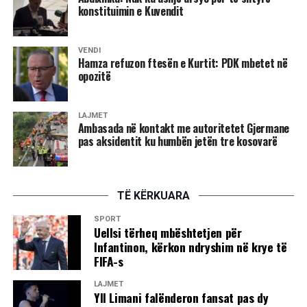
konstituimin e Kuvendit
VENDI
Hamza refuzon ftesën e Kurtit: PDK mbetet në
opozitë
LAJMET
Ambasada në kontakt me autoritetet Gjermane
pas aksidentit ku humbën jetën tre kosovarë
TË KËRKUARA
SPORT
Uellsi tërheq mbështetjen për
Infantinon, kërkon ndryshim në krye të
FIFA-s
LAJMET
Yll Limani falënderon fansat pas dy