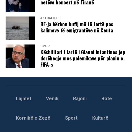
netëve koncert në Tiranë
AKTUALITET
BE-ja kërkon kufij më të fortë pas
kalimeve të emigrantëve në Ceuta
SPORT
Këshilltari i lartë i Gianni Infantinos jep
dorëheqje mes polemikave për planin e
FIFA-s
Lajmet
Vendi
Rajoni
Botë
Kornikë e Zezë
Sport
Kulturë