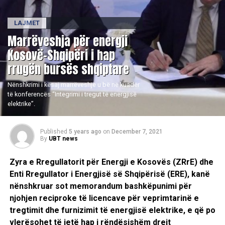
LAJMET
Marrëveshja për energji
Kosovë-Shqipëri i hap
rrugën bursës shqiptare
Nënshkrimi i kësaj marrëveshje u bë në kuadër
të konferencës “Integrimi i tregut të energjisë
elektrike”.
Published
5 years ago
on
December 7, 2021
By
UBT news
Zyra e Rregullatorit për Energji e Kosovës (ZRrE) dhe
Enti Rregullator i Energjisë së Shqipërisë (ERE), kanë
nënshkruar sot memorandum bashkëpunimi për
njohjen reciproke të licencave për veprimtarinë e
tregtimit dhe furnizimit të energjisë elektrike, e që po
vlerësohet të jetë hap i rëndësishëm drejt