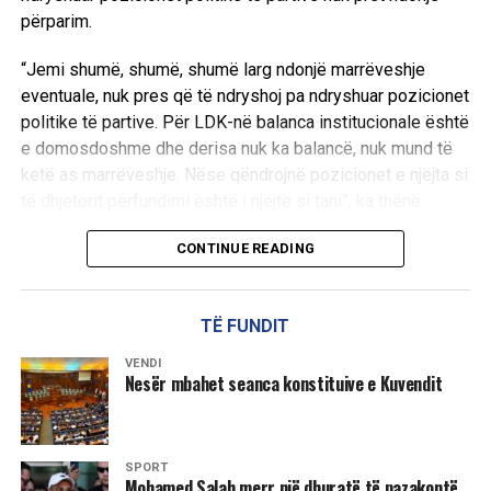
përparim.
“Jemi shumë, shumë, shumë larg ndonjë marrëveshje
eventuale, nuk pres që të ndryshoj pa ndryshuar pozicionet
politike të partive. Për LDK-në balanca institucionale është
e domosdoshme dhe derisa nuk ka balancë, nuk mund të
ketë as marrëveshje. Nëse qëndrojnë pozicionet e njëjta si
të dhjetorit përfundimi është i njëjtë si tani”, ka thënë
Abdixhiku.
CONTINUE READING
Ai theksoi se qëllimi i LDK-së ka qenë gjithmonë gjetja e
një zgjidhjeje, ndërsa shprehu keqardhje se procesi po
TË FUNDIT
shkon drejt një rruge pa zgjidhje afatgjatë.
VENDI
“Qëllimi i LDK ka qenë të gjendet zgjidhja, jo të merremi
Nesër mbahet seanca konstituive e Kuvendit
kush kë po e mund, po e mashtron, po e vonon. Në këtë
pikë me keqardhje them se jemi në rrugë që nuk jep
zgjidhje afatgjate”, u shpreh ai.
SPORT
Mohamed Salah merr një dhuratë të pazakontë