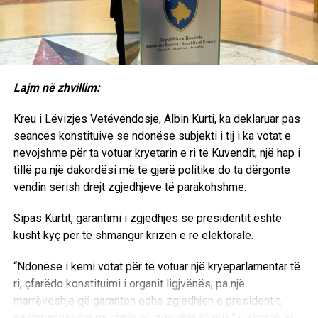
COVID-19.
RELATED TOPICS:
IKSHPK
UP NEXT
Lajm në zhvillim:
Verbeek: Do të përkrahim pushtetin lokal në Kosovë
edhe përmes projekteve
Kreu i Lëvizjes Vetëvendosje, Albin Kurti, ka deklaruar pas
seancës konstituive se ndonëse subjekti i tij i ka votat e
DON'T MISS
Ekuador: Shkencëtarët zbulojnë gjashtë lloje të reja të
nevojshme për ta votuar kryetarin e ri të Kuvendit, një hap i
bretkosave të shiut
tillë pa një dakordësi më të gjerë politike do ta dërgonte
vendin sërish drejt zgjedhjeve të parakohshme.
Sipas Kurtit, garantimi i zgjedhjes së presidentit është
kusht kyç për të shmangur krizën e re elektorale.
“Ndonëse i kemi votat për të votuar një kryeparlamentar të
ri, çfarëdo konstituimi i organit ligjvënës, pa një
marrëveshje që garanton edhe zgjedhjen e presidentit,
pashmangshëm na shpie në zgjedhje të reja,” u shpreh ai.