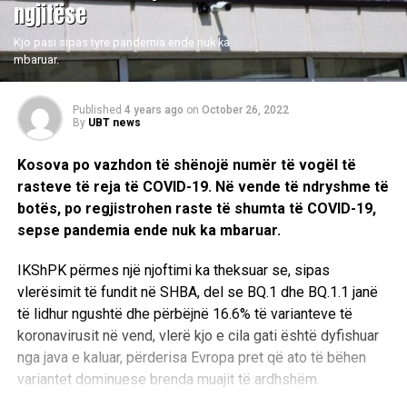
ngjitëse
Kjo pasi sipas tyre pandemia ende nuk ka
mbaruar.
Published
4 years ago
on
October 26, 2022
By
UBT news
Kosova po vazhdon të shënojë numër të vogël të
rasteve të reja të COVID-19. Në vende të ndryshme të
botës, po regjistrohen raste të shumta të COVID-19,
sepse pandemia ende nuk ka mbaruar.
IKShPK përmes një njoftimi ka theksuar se, sipas
vlerësimit të fundit në SHBA, del se BQ.1 dhe BQ.1.1 janë
të lidhur ngushtë dhe përbëjnë 16.6% të varianteve të
koronavirusit në vend, vlerë kjo e cila gati është dyfishuar
nga java e kaluar, përderisa Evropa pret që ato të bëhen
variantet dominuese brenda muajit të ardhshëm.