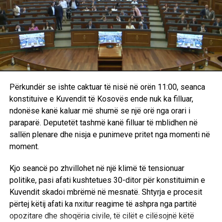
Vetëvendosje për krizë, LVV-ja i përgjigjet me akuza
për sulme
Zhvillimet e sotme dhe ndërprerja e seancës në Kuvendin
e Kosovës kanë nxitur një seri reagimesh të ashpra mes
përfaqësuesve të pozitës dhe opozitës. Derisa Lëvizja
Vetëvendosje akuzon opozitën për sulme ndaj
Përkundër se ishte caktuar të nisë në orën 11:00, seanca
kryeministrit, përfaqësuesit e PDK-së dhe LDK-së e
konstituive e Kuvendit të Kosovës ende nuk ka filluar,
shohin Lëvizjen Vetëvendosje si përgjegjësen kryesore
ndonëse kanë kaluar më shumë se një orë nga orari i
për bllokadën dhe përshkallëzimin e situatës.
paraparë. Deputetët tashmë kanë filluar të mblidhen në
sallën plenare dhe nisja e punimeve pritet nga momenti në
Basha: Kurti i fton për diskutim, këta sulmojnë e
moment.
ofendojnë
Kjo seancë po zhvillohet në një klimë të tensionuar
Deputeti i Lëvizjes Vetëvendosje, Dimal Basha, përmes
politike, pasi afati kushtetues 30-ditor për konstituimin e
një reagimi në rrjetet sociale, ka kritikuar ashpër sjelljen e
Kuvendit skadoi mbrëmë në mesnatë. Shtyrja e procesit
opozitës përballë ftesave të kryeministrit Albin Kurti për
përtej këtij afati ka nxitur reagime të ashpra nga partitë
dialog.
opozitare dhe shoqëria civile, të cilët e cilësojnë këtë
“Albin Kurti i fton partitë për diskutime që të arrihet një