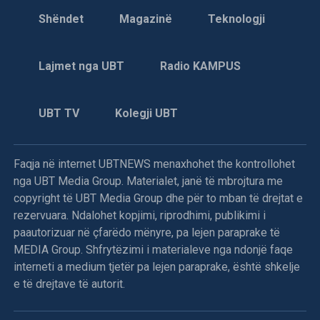
gjindet në Zvicër. Preteksti nuk dihet. Para dy muajve të
njejtit policë, patën kërkuar edhe djalin e saj, Fadilin (21).
Shëndet
Magazinë
Teknologji
Skënderaj:
– Më 3 gusht, në fshatin Makërmal të
Lajmet nga UBT
Radio KAMPUS
Skënderajt, me pretekst të kërkimit të armëve, policia
kërkoi Halil, Muhamet dhe Ismet Gjinofcin. Policët pyetën
edhe për Halim Goxhulin, tashmë më të ndjerë.
UBT TV
Kolegji UBT
8 gusht 1998
Faqja në internet UBTNEWS menaxhohet the kontrollohet
nga UBT Media Group. Materialet, janë të mbrojtura me
Në Vraniq të Dushkajës forcat serbe vranë dy
copyright të UBT Media Group dhe për to mban të drejtat e
shqiptarë
rezervuara. Ndalohet kopjimi, riprodhimi, publikimi i
paautorizuar në çfarëdo mënyre, pa lejen paraprake të
Dje në orët e pasditës, forca të mëdha ushtarake e
MEDIA Group. Shfrytëzimi i materialeve nga ndonjë faqe
policore serbe sulmuan fshatin Vraniq të Dushkajës,
interneti a medium tjetër pa lejen paraprake, është shkelje
njofton KI i Degës së LDK-së në Gjakovë.
e të drejtave të autorit.
Njoftohet se banorët e këtij fshati i bënë rezistencë këtyre