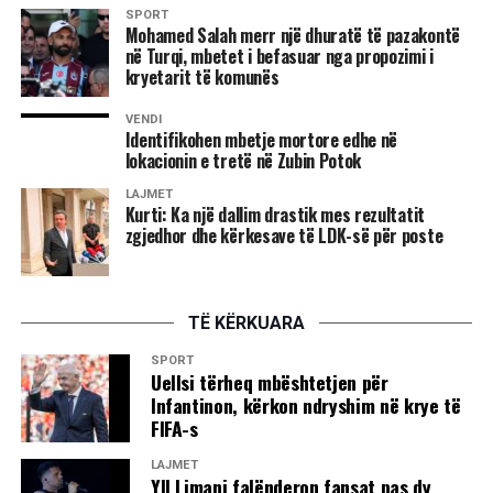
SPORT
Dhuna e përditshme në Kosovë
Mohamed Salah merr një dhuratë të pazakontë
në Turqi, mbetet i befasuar nga propozimi i
Hani i Elezit: –
Më 4 gusht, në orët e pasditës, policia
kryetarit të komunës
serbe thirri për herë të tretë, Hakik Qajanin me pretekst të
VENDI
armës.
Identifikohen mbetje mortore edhe në
lokacionin e tretë në Zubin Potok
Njoftohet se në polici gati për çdo ditë thirret edhe babai i
LAJMET
tij, Mejdiu.
Kurti: Ka një dallim drastik mes rezultatit
zgjedhor dhe kërkesave të LDK-së për poste
Po këtë ditë, me të njëjtin pretekst, në pyetje u mor edhe
Ramadan Thaçi.
Në polici janë thirrë edhe Musli Humeli, Musli e Hazbi
TË KËRKUARA
Loku dhe disa qytetarë të tjerë.
SPORT
Uellsi tërheq mbështetjen për
Më 1 gusht në orët e hershme të mëngjesit, policia mori të
Infantinon, kërkon ndryshim në krye të
riun Hajrullah Kalisin dhe e dërgoi atë menjëherë në vuajtje
FIFA-s
të dënimit 15 ditë burg.
LAJMET
Yll Limani falënderon fansat pas dy