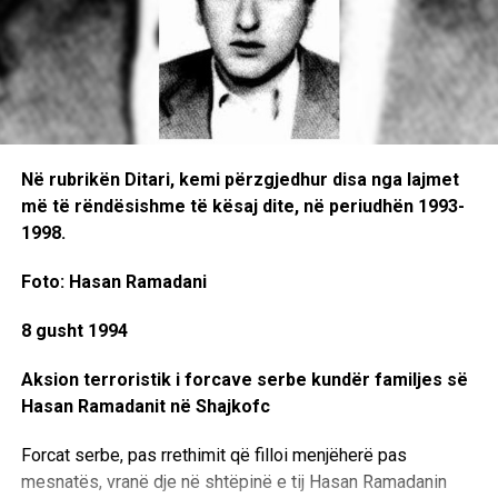
“Pamje e keqe e Kuvendit. Deputetët duhet ta konstituojnë
Kuvendin,” u shpreh Lushaku-Sadriu pas përfundimit të
seancës.
Ajo ka hedhur fajin drejtpërdrejt mbi Lëvizjen
Vetëvendosje, duke e akuzuar atë për papërgjegjësi totale
në përmbushjen e detyrës së saj kushtetuese për
Në rubrikën Ditari, kemi përzgjedhur disa nga lajmet
mbarëvajtjen e punimeve të Kuvendit.
më të rëndësishme të kësaj dite, në periudhën 1993-
1998.
Arian Tahiri: LVV po refuzon propozimin e kryetarit
për të prodhuar krizë politike
Foto: Hasan Ramadani
Nga radhët e Partisë Demokratike të Kosovës, Arian Tahiri,
8 gusht 1994
deklaroi se dita e sotme përbën një moment regresiv për
vendin, duke theksuar se që nga mbrëmja e djeshme është
Aksion terroristik i forcave serbe kundër familjes së
cenuar rëndë rendi kushtetues.
Hasan Ramadanit në Shajkofc
LVV ka vota për ta zgjedhur kryetarin. Ata refuzojnë të
Forcat serbe, pas rrethimit që filloi menjëherë pas
propozojnë emër dhe provojnë që të prodhojnë krizë
mesnatës, vranë dje në shtëpinë e tij Hasan Ramadanin
politike,” tha Tahiri gjatë deklaratës së tij për mediat.