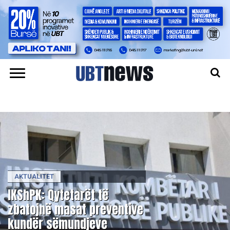
AKTUALITET
IKShPK: Qytetarët të
zbatojnë masat preventive
kundër sëmundjeve