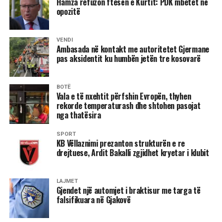
Hamza refuzon ftesën e Kurtit: PDK mbetet në
opozitë
VENDI
Ambasada në kontakt me autoritetet Gjermane
pas aksidentit ku humbën jetën tre kosovarë
BOTË
Vala e të nxehtit përfshin Evropën, thyhen
rekorde temperaturash dhe shtohen pasojat
nga thatësira
SPORT
KB Vëllaznimi prezanton strukturën e re
drejtuese, Ardit Bakalli zgjidhet kryetar i klubit
LAJMET
Gjendet një automjet i braktisur me targa të
falsifikuara në Gjakovë