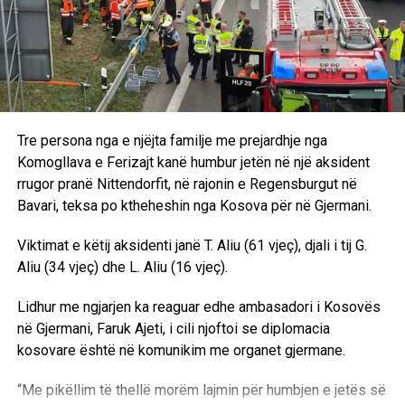
Tre persona nga e njëjta familje me prejardhje nga
Komogllava e Ferizajt kanë humbur jetën në një aksident
rrugor pranë Nittendorfit, në rajonin e Regensburgut në
Bavari, teksa po ktheheshin nga Kosova për në Gjermani.
Viktimat e këtij aksidenti janë T. Aliu (61 vjeç), djali i tij G.
Aliu (34 vjeç) dhe L. Aliu (16 vjeç).
Lidhur me ngjarjen ka reaguar edhe ambasadori i Kosovës
në Gjermani, Faruk Ajeti, i cili njoftoi se diplomacia
kosovare është në komunikim me organet gjermane.
“Me pikëllim të thellë morëm lajmin për humbjen e jetës së