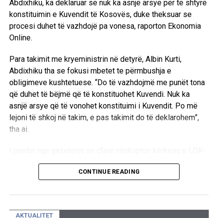
Abdixhiku, ka deklaruar se nuk ka asnjë arsye për të shtyrë
konstituimin e Kuvendit të Kosovës, duke theksuar se
UP NEXT
Prishtina hap procesin e digjitalizimit nëpër shkolla,
procesi duhet të vazhdojë pa vonesa, raporton Ekonomia
Rama: Panele digjitale dhe Inteligjencë Artificiale për
Online.
kushte më të mira edukative
Para takimit me kryeministrin në detyrë, Albin Kurti,
DON'T MISS
Abdixhiku tha se fokusi mbetet te përmbushja e
Konfirmohet gripi i shpendëve në Shqipëri, një fermë në
karantinë, ndalohen vezët e mishi i saj
obligimeve kushtetuese. “Do të vazhdojmë me punët tona
që duhet të bëjmë që të konstituohet Kuvendi. Nuk ka
asnjë arsye që të vonohet konstituimi i Kuvendit. Po më
lejoni të shkoj në takim, e pas takimit do të deklarohem”,
tha ai.
I pyetur nga gazetarët se çfarë nënkupton kërkesa e LDK-
së, Abdixhiku u përgjigj shkurt se ajo lidhet “…për
CONTINUE READING
konstituimin e Kuvendit”.
Në pyetjen nëse pret një marrëveshje gjatë ditës apo
thirrjen e seancës konstitutive, kreu i LDK-së theksoi se
AKTUALITET