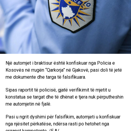
Një automjet i braktisur është konfiskuar nga Policia e
Kosovës në rrugën “Qarkorja” në Gjakovë, pasi doli të jetë
me dokumente dhe targa të falsifikuara.
Sipas raportit të policisë, gjatë verifikimit të mjetit u
konstatua se targat dhe të dhënat e tjera nuk përputheshin
me automjetin në fjalë.
Pasi u ngrit dyshimi për falsifikim, automjeti u konfiskuar
nga njësitet përkatëse, ndërsa rasti po hetohet nga
organet kompetente. /E.A/