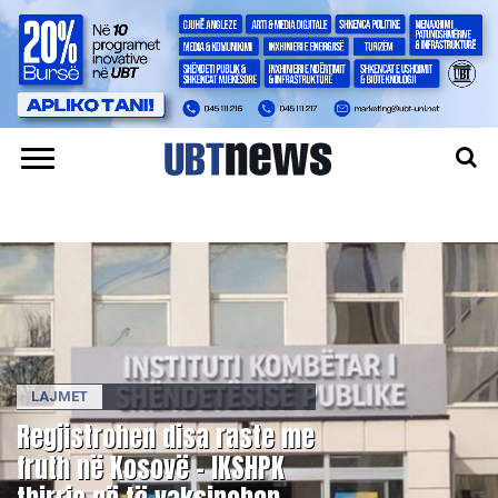
LAJMET
Regjistrohen disa raste me
fruth në Kosovë – IKSHPK