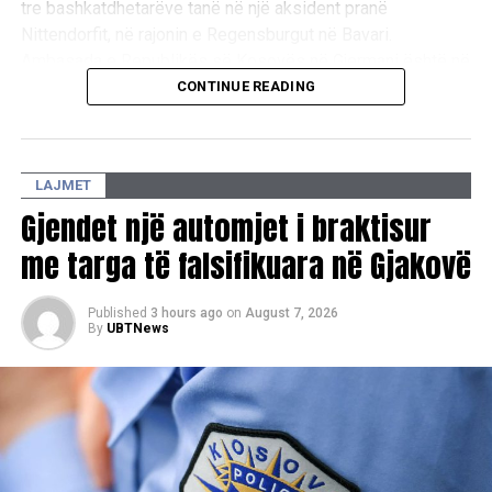
tre bashkatdhetarëve tanë në një aksident pranë
Nittendorfit, në rajonin e Regensburgut në Bavari.
Ambasada e Republikës së Kosovës në Gjermani është në
kontakt me autoritetet gjermane lidhur me rastin. Në këto
CONTINUE READING
momente të dhimbshme, u shpreh ngushëllimet e mia më
të sinqerta familjarëve dhe të afërmve të viktimave”, ka
deklaruar Ajeti.
LAJMET
Gjendet një automjet i braktisur
me targa të falsifikuara në Gjakovë
Published
3 hours ago
on
August 7, 2026
By
UBTNews