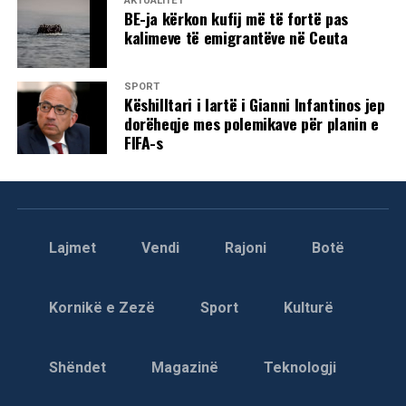
AKTUALITET
BE-ja kërkon kufij më të fortë pas
kalimeve të emigrantëve në Ceuta
SPORT
Këshilltari i lartë i Gianni Infantinos jep
dorëheqje mes polemikave për planin e
FIFA-s
Lajmet
Vendi
Rajoni
Botë
Kornikë e Zezë
Sport
Kulturë
Shëndet
Magazinë
Teknologji