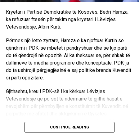
sërish para mediave. “Tani po shkoj në takim, e pas takimit
do të përpiqemi sa më mirë të përfaqësojmë interesat e
Kryetari i Partisë Demokratike të Kosovës, Bedri Hamza,
Kosovës, popullit të Kosovës dhe Lidhjes Demokratike të
ka refuzuar ftesën për takim nga kryetari i Lëvizjes
Kosovës. Pas takimit deklarohemi edhe para medieve në
Vetëvendosje, Albin Kurti.
Kuvendin e Kosovës”, përmbylli Abdixhiku. /Ekonmia
online/
Përmes një letre zyrtare, Hamza e ka njoftuar Kurtin se
qëndrimi i PDK-së mbetet i pandryshuar dhe se kjo parti
do të qëndrojë në opozitë. Ai ka theksuar se, për shkak të
dallimeve të mëdha programore dhe konceptuale, PDK-ja
do ta ushtrojë përgjegjësinë e saj politike brenda Kuvendit
si parti opozitare.
Gjithashtu, kreu i PDK-së i ka kërkuar Lëvizjes
Vetëvendosje që po sot të ndërmarrë të gjithë hapat e
nevojshëm për përmbylljen e konstituimit të Kuvendit, në
përputhje me afatet dhe aktgjykimin e Gjykatës
Kushtetuese, në mënyrë që t’i hapet rrugë krijimit të
CONTINUE READING
institucioneve të reja. /Ekonomia online/