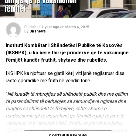
thirrje që të vaksinohen
fëmijët
Published
1 year ago
on
March 4, 2025
By
UBTnews
Instituti Kombëtar i Shëndetësi Publike të Kosovës
(IKSHPK), u ka bërë thirrje prindërve që të vaksinojnë
fëmijët kundër fruthit, shytave dhe rubellës.
IKSHPK ka njoftuar se gjatë këtij viti janë regjistruar disa
raste sporadike me fruth në vendin tonë.
“
Në kuadër të mbrojtjes së shëndetit publik dhe me qëllim
të parandalimit të përhapjes së sëmundjeve ngjitëse dhe
ruajtjes së shëndetit të fëmijëve, është shumë e
rëndësishme që të siguroheni që fëmijët e juaj të jenë të
vaksinuar me vaksinat MMR (fruthi, shytat dhe rubella).
Gjatë këtij viti (periudha janar-mars 2025) janë regjistruar
CONTINUE READING