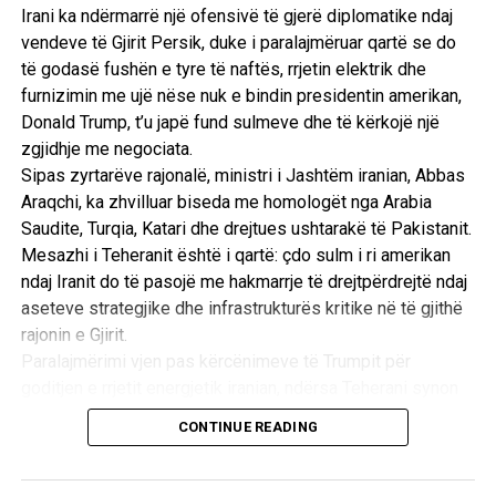
çdo vit në botë. Përafërsisht 290.000 nga këto vdekje
Irani ka ndërmarrë një ofensivë të gjerë diplomatike ndaj
ndodhin në vendet me të ardhura të larta, ndërsa 190.000
vendeve të Gjirit Persik, duke i paralajmëruar qartë se do
vdekje ndodhin në vendet me të ardhura të mesme dhe të
të godasë fushën e tyre të naftës, rrjetin elektrik dhe
ulëta.
furnizimin me ujë nëse nuk e bindin presidentin amerikan,
Donald Trump, t’u japë fund sulmeve dhe të kërkojë një
zgjidhje me negociata.
Sipas zyrtarëve rajonalë, ministri i Jashtëm iranian, Abbas
RELATED TOPICS:
IKSHPK
PRISHTINE
NDOTJA E AJRIT
Araqchi, ka zhvilluar biseda me homologët nga Arabia
UP NEXT
Saudite, Turqia, Katari dhe drejtues ushtarakë të Pakistanit.
Kryeministri spanjoll Sanchez, akuzon pronarët e
Mesazhi i Teheranit është i qartë: çdo sulm i ri amerikan
mediave sociale: Duan të rrëzojnë demokracinë!
ndaj Iranit do të pasojë me hakmarrje të drejtpërdrejtë ndaj
DON'T MISS
aseteve strategjike dhe infrastrukturës kritike në të gjithë
Indi: Nxiten protesta, shkak mbetjet toksike nga
rajonin e Gjirit.
rrjedhja më vdekjeprurëse e gazit në botë
Paralajmërimi vjen pas kërcënimeve të Trumpit për
goditjen e rrjetit energjetik iranian, ndërsa Teherani synon
ta përdorë rrezikun e një tronditjeje të madhe ekonomike
CONTINUE READING
globale si mjet trysnie për të shmangur përshkallëzimin
ushtarak. /Reuters/