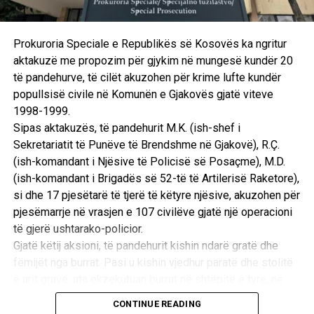
Prokuroria Speciale e Republikës së Kosovës ka ngritur
aktakuzë me propozim për gjykim në mungesë kundër 20
të pandehurve, të cilët akuzohen për krime lufte kundër
popullsisë civile në Komunën e Gjakovës gjatë viteve
1998-1999.
Sipas aktakuzës, të pandehurit M.K. (ish-shef i
Sekretariatit të Punëve të Brendshme në Gjakovë), R.Ç.
(ish-komandant i Njësive të Policisë së Posaçme), M.D.
(ish-komandant i Brigadës së 52-të të Artilerisë Raketore),
si dhe 17 pjesëtarë të tjerë të këtyre njësive, akuzohen për
pjesëmarrje në vrasjen e 107 civilëve gjatë një operacioni
të gjerë ushtarako-policior.
Gjatë këtij aksioni, të pandehurit kishin ndarë gratë dhe
fëmijët nga burrat. Pasi u kishin vjedhur paratë dhe stolitë
e arit grave, ata ekzekutuan burrat në shtëpitë e tyre, në
oborre dhe te lokacioni i njohur si “Ura e Taliqit”, si dhe u
CONTINUE READING
vunë flakën shtëpive të tyre. /E.A/