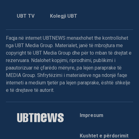
Ky akcion i NATO-s, është një lloj ndëshkimi ndaj forcave
UBT TV
Kolegji UBT
të serbëve të Bosnjës, që kohëve të fundit i përsëritën
sulmet ndaj ushtarëve të UNPROFOR-it e veçanërisht kur
dje në mëngjes (të premten) në afërsi të Ilixhës i detyruan
Faqja në internet UBTNEWS menaxhohet the kontrollohet
helmetkaltërit ukrainas t’u dorëzojnë një tank T-55, dy qerre
nga UBT Media Group. Materialet, janë të mbrojtura me
të blinduara M-0, një bateri topash kundërajror dhe dy tri
copyright të UBT Media Group dhe për to mban të drejtat e
orë më vonë e sulmuan helikopterin “Puma” të kontigjentit
rezervuara. Ndalohet kopjimi, riprodhimi, publikimi i
francez, që kërkonte materialin e “vjedhur”.
paautorizuar në çfarëdo mënyre, pa lejen paraprake të
MEDIA Group. Shfrytëzimi i materialeve nga ndonjë faqe
Në bombardimet e NATO-s ndaj pozicioneve serbe morën
interneti a medium tjetër pa lejen paraprake, është shkelje
pjesë avionët amerikanë “A10”, mirazhët francez, jaguarët
e të drejtave të autorit.
britanikë dhe gjuajtësit holandez. Me këtë rast, komandanti
i UNPROFOR-it, gjenerali Lapresle deklaroi “misioni është
kkkkryer me sukses, janë qëlluar objektivët në tokë”. Në
lidhje me bombardimet dhe “objektivët e qëlluar”, burimet
Impresum
e NATOs theksojnë se “janë shkatërruar disa nga armët e
rënda të vjedhura nga forcat serbe”.
Kushtet e përdorimit