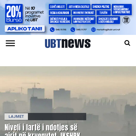
LAJMET
Niveli i lartë i ndotjes së
ajrit në kryeqytet, IKSHPK