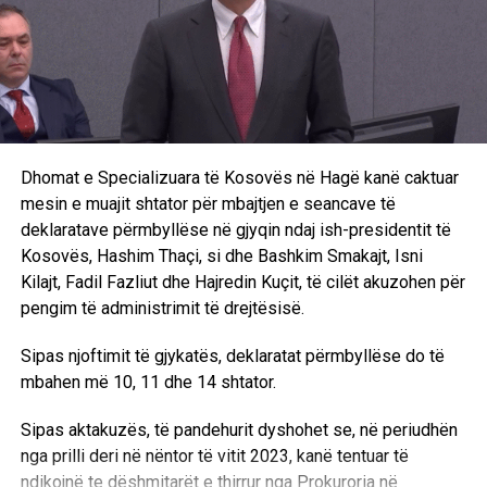
Dhomat e Specializuara të Kosovës në Hagë kanë caktuar
mesin e muajit shtator për mbajtjen e seancave të
deklaratave përmbyllëse në gjyqin ndaj ish-presidentit të
Kosovës, Hashim Thaçi, si dhe Bashkim Smakajt, Isni
Kilajt, Fadil Fazliut dhe Hajredin Kuçit, të cilët akuzohen për
pengim të administrimit të drejtësisë.
Sipas njoftimit të gjykatës, deklaratat përmbyllëse do të
mbahen më 10, 11 dhe 14 shtator.
Sipas aktakuzës, të pandehurit dyshohet se, në periudhën
nga prilli deri në nëntor të vitit 2023, kanë tentuar të
ndikojnë te dëshmitarët e thirrur nga Prokuroria në