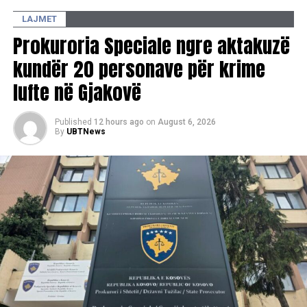
LAJMET
Prokuroria Speciale ngre aktakuzë
kundër 20 personave për krime
lufte në Gjakovë
Published
12 hours ago
on
August 6, 2026
By
UBTNews