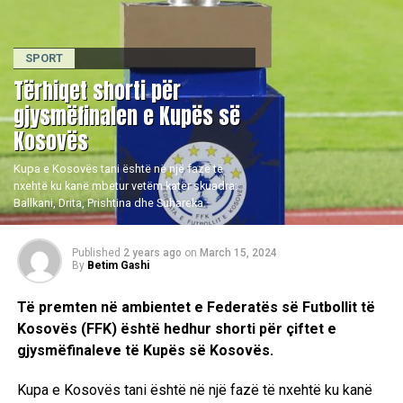
SPORT
Tërhiqet shorti për
gjysmëfinalen e Kupës së
Kosovës
Kupa e Kosovës tani është në një fazë të
nxehtë ku kanë mbetur vetëm katër skuadra:
Ballkani, Drita, Prishtina dhe Suhareka.
Published
2 years ago
on
March 15, 2024
By
Betim Gashi
Të premten në ambientet e Federatës së Futbollit të
Kosovës (FFK) është hedhur shorti për çiftet e
gjysmëfinaleve të Kupës së Kosovës.
Kupa e Kosovës tani është në një fazë të nxehtë ku kanë