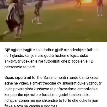
marsit
Një ngjarje tragjike ka ndodhur gjatë një ndeshjeje futbolli
në Tajlandë, ku një rrufe goditi fushën e lojës, duke
shkaktuar vdekjen e një futbollisti dhe plagosjen e 12
personave të tjerë.
Sipas raportimit të The Sun, momenti i rëndë është kapur
edhe në video. Pamjet tregojnë dy skuadrat duke vazhduar
lojën pavarësisht kushteve të pafavorshme atmosferike,
kur papritur një rrufe e fuqishme godet fushën, duke
ndriçuar zonën me një shkëndijë të fortë dhe duke krijuar
flakë e tym në vendin e goditjes.