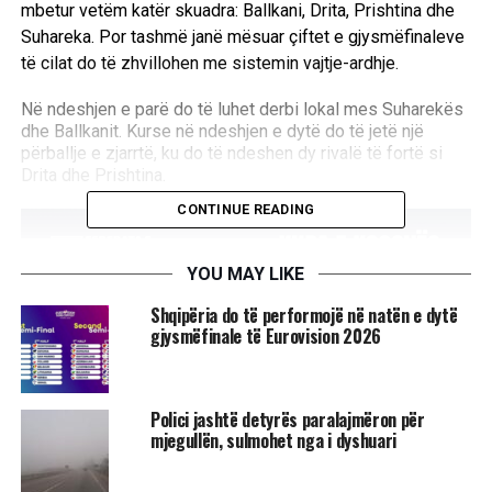
mbetur vetëm katër skuadra: Ballkani, Drita, Prishtina dhe
Suhareka. Por tashmë janë mësuar çiftet e gjysmëfinaleve
të cilat do të zhvillohen me sistemin vajtje-ardhje.
Në ndeshjen e parë do të luhet derbi lokal mes Suharekës
dhe Ballkanit.
Kurse në ndeshjen e dytë do të jetë një
përballje e zjarrtë, ku do të ndeshen dy rivalë të fortë si
Drita dhe Prishtina.
CONTINUE READING
YOU MAY LIKE
Shqipëria do të performojë në natën e dytë
gjysmëfinale të Eurovision 2026
Polici jashtë detyrës paralajmëron për
mjegullën, sulmohet nga i dyshuari