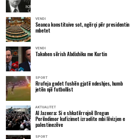
Cup për femra, niveli i dytë kontinental për klube. Në rast
humbjeje, Mitrovica do ta përfundojë aventurën evropiane
për këtë edicion.
VENDI
Seanca konstituive sot, ngërçi për presidentin
mbetet
Brann konsiderohej kundërshtari më i vështirë i mundshëm
në këtë fazë të garës. Kampionia norvegjeze, fituese e dy
titujve kombëtarë, e nisi garimin evropian pikërisht nga
VENDI
raundi i dytë, ndërsa Mitrovica kishte kaluar me sukses
Takohen sërish Abdixhiku me Kurtin
raundin e parë kualifikues, duke mposhtur fillimisht Zimbru
Chisinau të Moldavisë me rezultat 10:0 dhe më pas
kampionen e Bullgarisë, Ludogorets, me shifrat 2:0.
SPORT
Rrufeja godet fushën gjatë ndeshjes, humb
Megjithatë, niveli shumë më i lartë i konkurrencës në
jetën një futbollist
raundin e dytë u reflektua qartë në ndeshjen ndaj Brannit,
që siguroi një fitore bindëse dhe vazhdimin e rrugëtimit
AKTUALITET
drejt fazës së ardhshme.
Al Jazeera: Si e shkatërrojnë Bregun
Perëndimor kufizimet izraelite mbi lëvizjen e
palestinezëve
D.L
SPORT