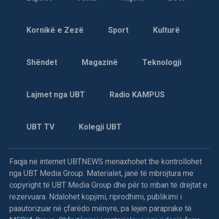
Kornikë e Zezë
Sport
Kulturë
Shëndet
Magazinë
Teknologji
Lajmet nga UBT
Radio KAMPUS
UBT TV
Kolegji UBT
Faqja në internet UBTNEWS menaxhohet the kontrollohet
nga UBT Media Group. Materialet, janë të mbrojtura me
copyright të UBT Media Group dhe për to mban të drejtat e
rezervuara. Ndalohet kopjimi, riprodhimi, publikimi i
paautorizuar në çfarëdo mënyre, pa lejen paraprake të