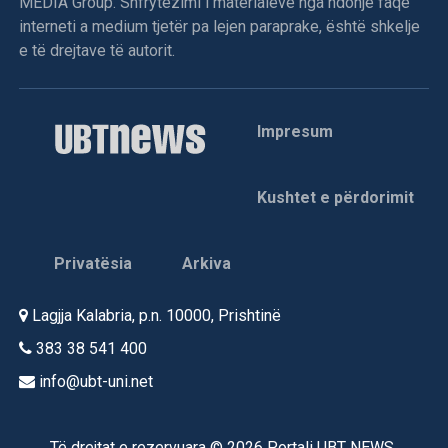
MEDIA Group. Shfrytëzimi i materialeve nga ndonjë faqe
interneti a medium tjetër pa lejen paraprake, është shkelje
e të drejtave të autorit.
Impresum
Kushtet e përdorimit
Privatësia
Arkiva
Lagjja Kalabria, p.n. 10000, Prishtinë
383 38 541 400
info@ubt-uni.net
Të drejtat e rezervuara © 2026 Portali UBT NEWS.