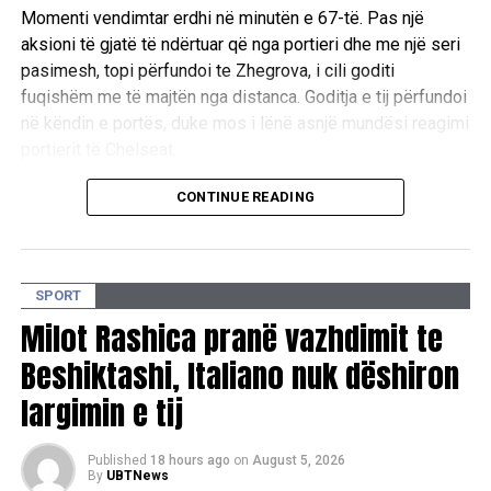
Momenti vendimtar erdhi në minutën e 67-të. Pas një
aksioni të gjatë të ndërtuar që nga portieri dhe me një seri
pasimesh, topi përfundoi te Zhegrova, i cili goditi
fuqishëm me të majtën nga distanca. Goditja e tij përfundoi
në këndin e portës, duke mos i lënë asnjë mundësi reagimi
portierit të Chelseat.
Ky ishte goli i parë i 27-vjeçarit me fanellën e Juventusit
CONTINUE READING
dhe, ndonëse në një ndeshje miqësore, konsiderohet një
moment i rëndësishëm për besimin dhe të ardhmen e tij te
skuadra bardhezi.
SPORT
Zhegrova nuk kishte shënuar që nga 24 nëntori i vitit 2024,
Milot Rashica pranë vazhdimit te
kur i kishte dhënë fitoren Lilleit me rezultat 1:0 ndaj
Beshiktashi, Italiano nuk dëshiron
Rennesit në kampionatin francez. Pas asaj ndeshjeje ai u
largimin e tij
përball me një periudhë të gjatë mungese për shkak të
lëndimit.
Published
18 hours ago
on
August 5, 2026
Pas transferimit te Juventusi një vit më parë, sulmuesi
By
UBTNews