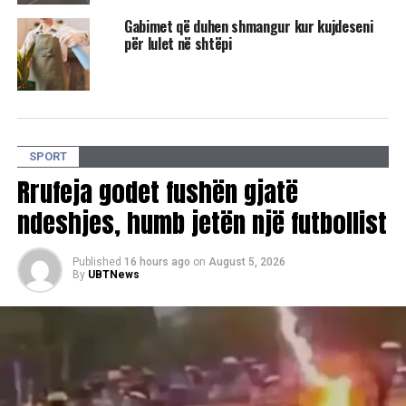
Gabimet që duhen shmangur kur kujdeseni
për lulet në shtëpi
SPORT
Ndeshjet e para do të zhvillohen më 3 prill, ndërsa ato
Rrufeja godet fushën gjatë
kthyese më 17 prill./
UBTNews
/
ndeshjes, humb jetën një futbollist
RELATED TOPICS:
PRISHTINA
DRITA
BALLKANI
Published
16 hours ago
on
August 5, 2026
KUPA E KOSOVES
SUHAREKA
GJYSMEFINALE
By
UBTNews
UP NEXT
Albi Mall Superliga rikthehet me dy përballje
interesante në orar
DON'T MISS
Franco Foda publikon listën e të ftuarve për miqësoret e