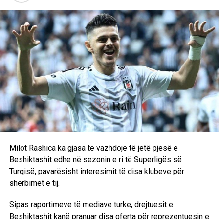
kosovar ka treguar herë pas here cilësitë e tij, por ende
nuk kishte arritur të stabilizohej në formacionin bazë dhe
nuk kishte regjistruar gola apo asistime në ndeshjet
zyrtare.
Në fazën përgatitore për sezonin e ri, Zhegrova kishte
luajtur nga një pjesë në miqësoret ndaj Baselit dhe Nicës,
ndërsa nuk ishte grumbulluar për sfidën ndaj Standard
Liezhit. Ndaj Chelseat, ai më në fund demonstroi cilësinë
që e karakterizon, duke realizuar një gol spektakolar që
mund t’i japë një shtysë të madhe në luftën për një vend
titullari te Juventusi.
Milot Rashica ka gjasa të vazhdojë të jetë pjesë e
D.L
Beshiktashit edhe në sezonin e ri të Superligës së
Turqisë, pavarësisht interesimit të disa klubeve për
shërbimet e tij.
Sipas raportimeve të mediave turke, drejtuesit e
Beshiktashit kanë pranuar disa oferta për reprezentuesin e