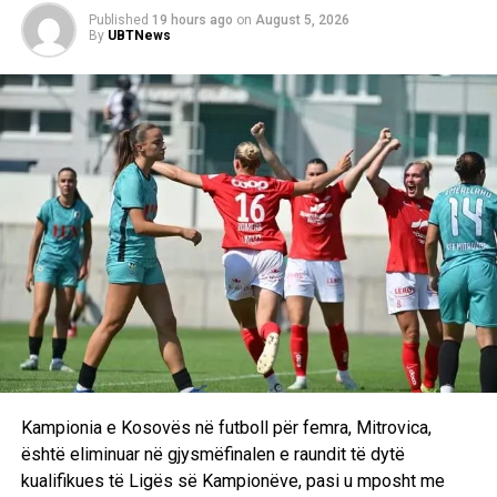
D.L
Published
19 hours ago
on
August 5, 2026
By
UBTNews
Kampionia e Kosovës në futboll për femra, Mitrovica,
është eliminuar në gjysmëfinalen e raundit të dytë
kualifikues të Ligës së Kampionëve, pasi u mposht me