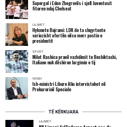
Supergol i Edon Zhegrovës i sjell Juventusit
fitoren ndaj Chelseat
LAJMET
Hykmete Bajrami: LDK do ta shqyrtonte
seriozisht ofertën nëse merr postin e
presidentit
SPORT
Milot Rashica pranë vazhdimit te Beshiktashi,
Italiano nuk dëshiron largimin e tij
VENDI
Ish-ministri Liburn Aliu intervistohet në
Prokurorinë Speciale
TË KËRKUARA
LAJMET