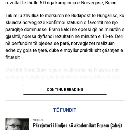
rezultat të thellë 5:0 nga kampionia e Norvegjisë, Brann.
Takimi u zhvillua të mërkurën në Budapest të Hungarisë, ku
skuadra norvegjeze konfirmoi statusin e favoritit me një
paraqitje dominuese. Brann kaloi në epërsi që në minutën e
gjashtë, ndërsa dyfishoi rezultatin në minutën e 13-të. Deri
në përfundim të pjesës së parë, norvegjezet realizuan
edhe dy gola të tjerë, duke e mbyllur praktikisht çështjen e
fituesit.
Me këtë fitore, Brann siguroi kualifikimin në finalen e mini-
turneut të raundit të dytë kualifikues, ndërsa Mitrovica do
të luajë të shtunën ndeshjen për vendin e tretë ndaj
CONTINUE READING
humbësit të përballjes mes Ferencvaroshit të Hungarisë
dhe PAOK-ut të Greqisë.
TË FUNDIT
Për skuadrën kosovare, kjo sfidë ka rëndësi të madhe,
pasi një fitore do t’i siguronte vazhdimin e garave
VENDI
evropiane në raundin e parë kualifikues të UEFA Europa
Përvjetori i lindjes së akademikut Eqrem Çabejt