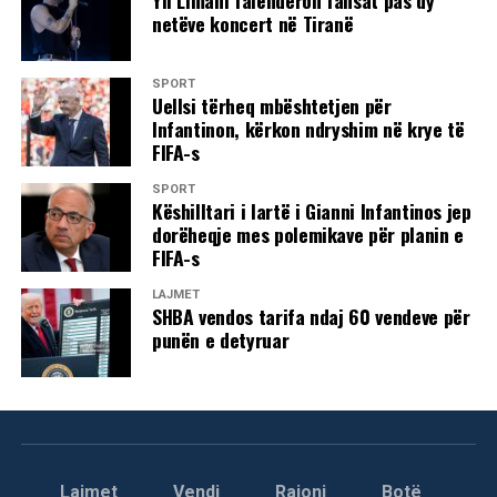
Yll Limani falënderon fansat pas dy
netëve koncert në Tiranë
SPORT
Uellsi tërheq mbështetjen për
Infantinon, kërkon ndryshim në krye të
FIFA-s
SPORT
Këshilltari i lartë i Gianni Infantinos jep
dorëheqje mes polemikave për planin e
FIFA-s
LAJMET
SHBA vendos tarifa ndaj 60 vendeve për
punën e detyruar
Lajmet
Vendi
Rajoni
Botë