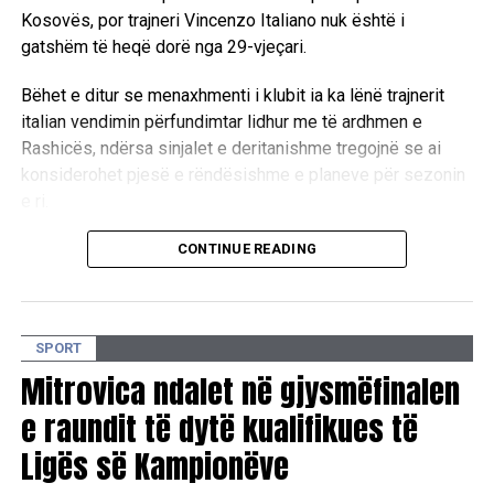
Kosovës, por trajneri Vincenzo Italiano nuk është i
gatshëm të heqë dorë nga 29-vjeçari.
Bëhet e ditur se menaxhmenti i klubit ia ka lënë trajnerit
italian vendimin përfundimtar lidhur me të ardhmen e
Rashicës, ndërsa sinjalet e deritanishme tregojnë se ai
konsiderohet pjesë e rëndësishme e planeve për sezonin
e ri.
Rashica dha një tjetër dëshmi të vlerës së tij javën e kaluar,
CONTINUE READING
kur u aktivizua nga stoli në ndeshjen ndaj Midtjyllandit dhe
gjeti rrugën e rrjetës, duke ndihmuar skuadrën me një
paraqitje pozitive.
SPORT
Sipas situatës aktuale, Beshiktashi është i gatshëm ta
Mitrovica ndalet në gjysmëfinalen
lejojë largimin e sulmuesit kosovar vetëm në rast se në
e raundit të dytë kualifikues të
adresë të klubit arrin një ofertë e jashtëzakonshme
Ligës së Kampionëve
financiare.