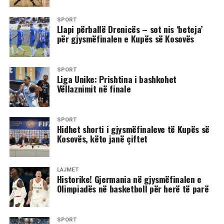
SPORT
Llapi përballë Drenicës – sot nis ‘beteja’
për gjysmëfinalen e Kupës së Kosovës
SPORT
Liga Unike: Prishtina i bashkohet
Vëllaznimit në finale
SPORT
Hidhet shorti i gjysmëfinaleve të Kupës së
Kosovës, këto janë çiftet
LAJMET
Historike! Gjermania në gjysmëfinalen e
Olimpiadës në basketboll për herë të parë
SPORT