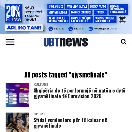
All posts tagged "gjysmefinale"
KULTURË
Shqipëria do të performojë në natën e dytë
gjysmëfinale të Eurovision 2026
SPORT
Sfidat vendimtare për të kaluar në
gjysmëfinale