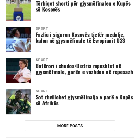
Tërhiqet shorti për gjysmëfinalen e Kupës
së Kosovës
SPORT
Fazliu i siguron Kosovës tjetër medalje,
kalon në gjysmëfinale të Evropianit U23
SPORT
Botërori i xhudos/Distria mposhtet në
gjysmëfinale, garën e vazhdon në repesazh
SPORT
Sot zhvillohet gjysmëfinalja e parë e Kupës
së Afrikës
MORE POSTS