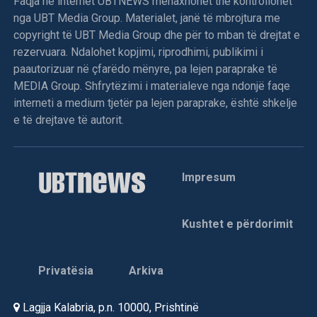
Faqja në internet UBTNEWS menaxhohet the kontrollohet
nga UBT Media Group. Materialet, janë të mbrojtura me
copyright të UBT Media Group dhe për to mban të drejtat e
rezervuara. Ndalohet kopjimi, riprodhimi, publikimi i
paautorizuar në çfarëdo mënyre, pa lejen paraprake të
MEDIA Group. Shfrytëzimi i materialeve nga ndonjë faqe
interneti a medium tjetër pa lejen paraprake, është shkelje
e të drejtave të autorit.
Impresum
Kushtet e përdorimit
Privatësia
Arkiva
Lagjja Kalabria, p.n. 10000, Prishtinë