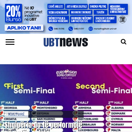
KULTURË
Shqipëria do të performojë