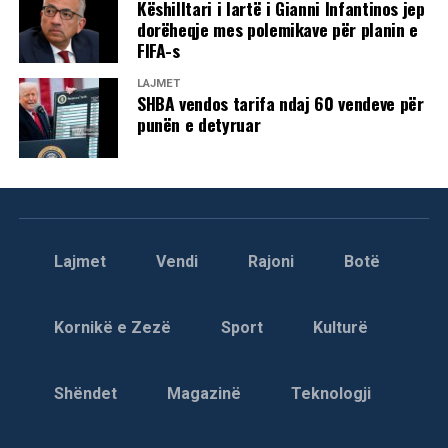
Këshilltari i lartë i Gianni Infantinos jep
dorëheqje mes polemikave për planin e
FIFA-s
LAJMET
SHBA vendos tarifa ndaj 60 vendeve për
punën e detyruar
Lajmet
Vendi
Rajoni
Botë
Kornikë e Zezë
Sport
Kulturë
Shëndet
Magazinë
Teknologji