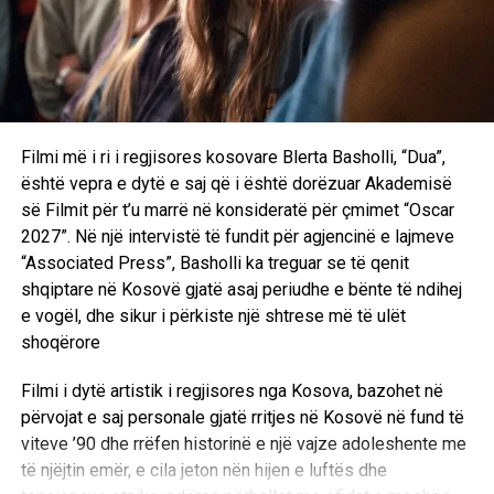
Filmi më i ri i regjisores kosovare Blerta Basholli, “Dua”,
është vepra e dytë e saj që i është dorëzuar Akademisë
së Filmit për t’u marrë në konsideratë për çmimet “Oscar
2027”. Në një intervistë të fundit për agjencinë e lajmeve
“Associated Press”, Basholli ka treguar se të qenit
shqiptare në Kosovë gjatë asaj periudhe e bënte të ndihej
e vogël, dhe sikur i përkiste një shtrese më të ulët
shoqërore
Filmi i dytë artistik i regjisores nga Kosova, bazohet në
përvojat e saj personale gjatë rritjes në Kosovë në fund të
viteve ’90 dhe rrëfen historinë e një vajze adoleshente me
të njëjtin emër, e cila jeton nën hijen e luftës dhe