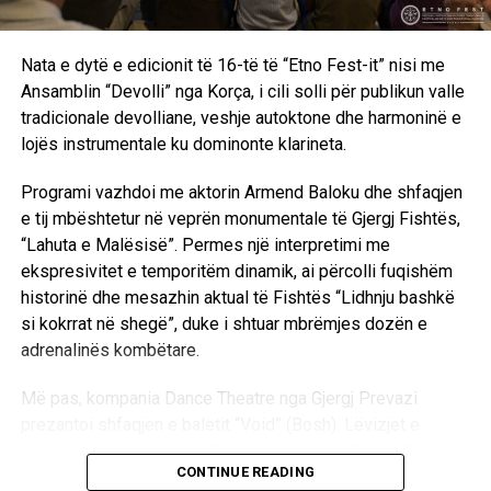
Nata e dytë e edicionit të 16-të të “Etno Fest-it” nisi me
Ansamblin “Devolli” nga Korça, i cili solli për publikun valle
tradicionale devolliane, veshje autoktone dhe harmoninë e
lojës instrumentale ku dominonte klarineta.
Programi vazhdoi me aktorin Armend Baloku dhe shfaqjen
e tij mbështetur në veprën monumentale të Gjergj Fishtës,
“Lahuta e Malësisë”. Permes një interpretimi me
ekspresivitet e temporitëm dinamik, ai përcolli fuqishëm
historinë dhe mesazhin aktual të Fishtës “Lidhnju bashkë
si kokrrat në shegë”, duke i shtuar mbrëmjes dozën e
adrenalinës kombëtare.
Më pas, kompania Dance Theatre nga Gjergj Prevazi
prezantoi shfaqjen e baletit “Void” (Bosh). Lëvizjet e
precizuara të balerinave Katerina Goga dhe Chiara Xoxi
CONTINUE READING
përcollën përmes gjuhës së trupit përpjekjen për të