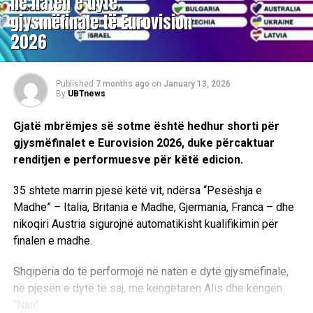
në natën e dytë
gjysmëfinale të Eurovision
2026
Published
7 months ago
on
January 13, 2026
By
UBTnews
Gjatë mbrëmjes së sotme është hedhur shorti për
gjysmëfinalet e Eurovision 2026, duke përcaktuar
renditjen e performuesve për këtë edicion.
35 shtete marrin pjesë këtë vit, ndërsa “Pesëshja e
Madhe” – Italia, Britania e Madhe, Gjermania, Franca – dhe
nikoqiri Austria sigurojnë automatikisht kualifikimin për
finalen e madhe.
Shqipëria do të performojë në natën e dytë gjysmëfinale,
në pjesën e dytë të saj, me këngëtaren Alis dhe këngën
“Nan”.