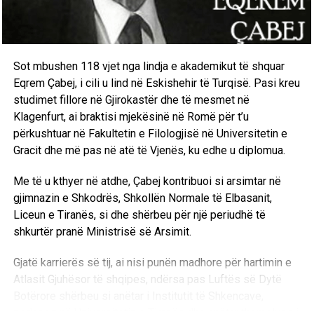
Sot mbushen 118 vjet nga lindja e akademikut të shquar
Eqrem Çabej, i cili u lind në Eskishehir të Turqisë. Pasi kreu
studimet fillore në Gjirokastër dhe të mesmet në
Klagenfurt, ai braktisi mjekësinë në Romë për t’u
përkushtuar në Fakultetin e Filologjisë në Universitetin e
Gracit dhe më pas në atë të Vjenës, ku edhe u diplomua.
Me të u kthyer në atdhe, Çabej kontribuoi si arsimtar në
gjimnazin e Shkodrës, Shkollën Normale të Elbasanit,
Liceun e Tiranës, si dhe shërbeu për një periudhë të
shkurtër pranë Ministrisë së Arsimit.
Gjatë karrierës së tij, ai nisi punën madhore për hartimin e
Atlasit Gjuhësor të shqipes, ndërsa pas Luftës së Dytë
Botërore shërbeu si anëtar i Institutit të Shkencave,
pedagog në Universitetin e Tiranës dhe anëtar themelues i