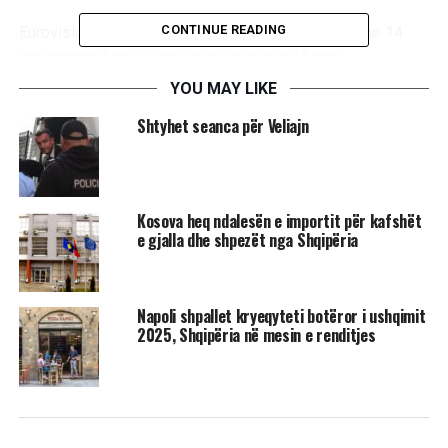
CONTINUE READING
Eurovision 2026 mbahet në Vjenë, Austri, më 12 dhe 14
maj, ndërsa finalja është planifikuar për 16 maj.
YOU MAY LIKE
Shtyhet seanca për Veliajn
RELATED TOPICS:
SHQIPERIA
EUROVISION
GJYSMEFINALE
UP NEXT
Kosova në fokusin e producentëve të Hollywood-it për
xhirime filmike
Kosova heq ndalesën e importit për kafshët
e gjalla dhe shpezët nga Shqipëria
DON'T MISS
“Një çast mes errësirës dhe dritës”: Monumentet
mijëravjeçare të solsticit dimëror
Napoli shpallet kryeqyteti botëror i ushqimit
2025, Shqipëria në mesin e renditjes