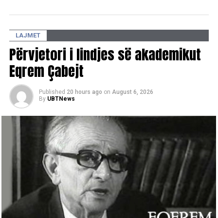
mposhtur apatinë e zbrazëtinë përmes artit. Mbrëmja u
përmbyll te “Qilimi fluturues i gjyshes” me performancën e
grupit “NA” dhe DJ Cabo, duke gërshetuar muziken
LAJMET
tradicionale me atë moderne. /E.A/
Përvjetori i lindjes së akademikut
Eqrem Çabejt
Published
20 hours ago
on
August 6, 2026
By
UBTNews