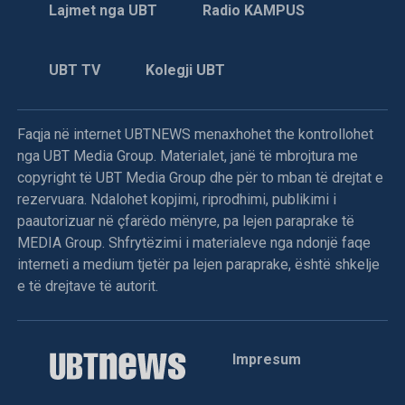
Lajmet nga UBT
Radio KAMPUS
UBT TV
Kolegji UBT
Faqja në internet UBTNEWS menaxhohet the kontrollohet
nga UBT Media Group. Materialet, janë të mbrojtura me
copyright të UBT Media Group dhe për to mban të drejtat e
rezervuara. Ndalohet kopjimi, riprodhimi, publikimi i
paautorizuar në çfarëdo mënyre, pa lejen paraprake të
MEDIA Group. Shfrytëzimi i materialeve nga ndonjë faqe
interneti a medium tjetër pa lejen paraprake, është shkelje
e të drejtave të autorit.
Impresum