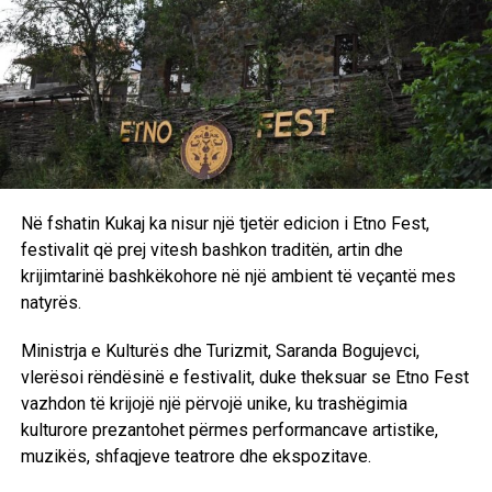
udhëtoj’, sepse ne nuk mund të udhëtonim lirshëm
atëkohë”, ka thënë ajo. Ka shpjeguar se edhe kur dikush
shkonte në një koncert, të gjithë mblidheshin rreth tij për ta
pyetur si kishte qenë. Ka rrëfyer se vetë nuk kishte qenë
kurrë në një koncert para luftës.
“Për mua ishte shumë e rëndësishme të tregoja atë që
kemi kaluar, mënyrën se si njerëzit përpiqen të jetojnë
edhe në rrethana të tilla dhe si përpiqen ta ndryshojnë
Në fshatin Kukaj ka nisur një tjetër edicion i Etno Fest,
realitetin e tyre. Doja t’ia tregoja dhe t’ia rrëfeja këtë botës.
festivalit që prej vitesh bashkon traditën, artin dhe
Por gjithashtu sepse mendoj se kjo histori lidhet me
krijimtarinë bashkëkohore në një ambient të veçantë mes
shumë adoleshentë sot që ende jetojnë në zona konflikti,
natyrës.
fatkeqësisht”, ka deklaruar regjisorja për dramën e saj.
Ministrja e Kulturës dhe Turizmit, Saranda Bogujevci,
Filmi zhvillohet në periudhën e luftës së Kosovës, e cila
vlerësoi rëndësinë e festivalit, duke theksuar se Etno Fest
zgjati nga viti 1998 deri në vitin 1999, kur presidenti i
vazhdon të krijojë një përvojë unike, ku trashëgimia
atëhershëm serb Slobodan Milosheviq ia hoqi Kosovës
kulturore prezantohet përmes performancave artistike,
statusin e vetëqeverisjes. Gjatë kësaj periudhe, shqiptarët
muzikës, shfaqjeve teatrore dhe ekspozitave.
e Kosovës u përballën me shtypje të gjerë, ndërsa Ushtria