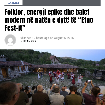
LAJMET
Folklor, energji epike dhe balet
modern në natën e dytë të “Etno
Fest-it”
Published
19 hours ago
on
August 6, 2026
By
UBTNews