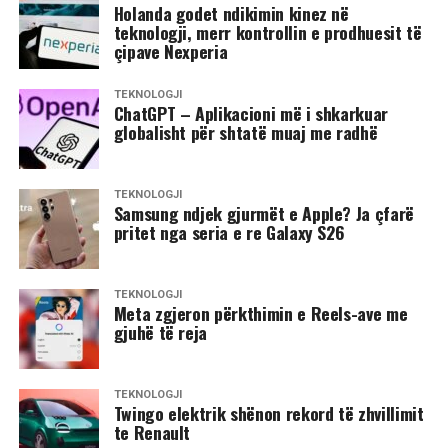
Holanda godet ndikimin kinez në
teknologji, merr kontrollin e prodhuesit të
çipave Nexperia
TEKNOLOGJI
ChatGPT – Aplikacioni më i shkarkuar
globalisht për shtatë muaj me radhë
TEKNOLOGJI
Samsung ndjek gjurmët e Apple? Ja çfarë
pritet nga seria e re Galaxy S26
TEKNOLOGJI
Meta zgjeron përkthimin e Reels-ave me
gjuhë të reja
TEKNOLOGJI
Twingo elektrik shënon rekord të zhvillimit
te Renault