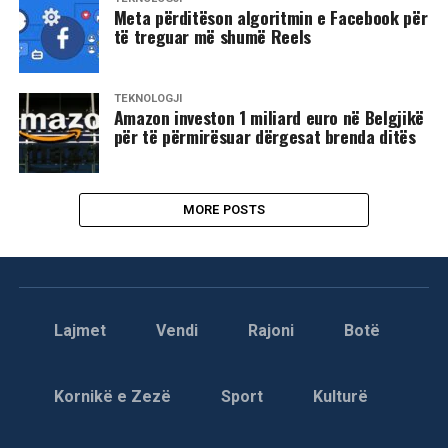
Meta përditëson algoritmin e Facebook për
të treguar më shumë Reels
TEKNOLOGJI
Amazon investon 1 miliard euro në Belgjikë
për të përmirësuar dërgesat brenda ditës
MORE POSTS
Lajmet
Vendi
Rajoni
Botë
Kornikë e Zezë
Sport
Kulturë