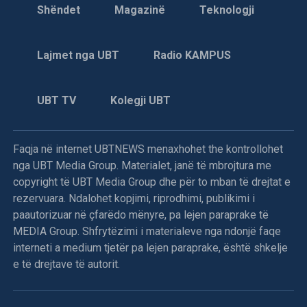
Shëndet
Magazinë
Teknologji
Lajmet nga UBT
Radio KAMPUS
UBT TV
Kolegji UBT
Faqja në internet UBTNEWS menaxhohet the kontrollohet
nga UBT Media Group. Materialet, janë të mbrojtura me
copyright të UBT Media Group dhe për to mban të drejtat e
rezervuara. Ndalohet kopjimi, riprodhimi, publikimi i
paautorizuar në çfarëdo mënyre, pa lejen paraprake të
MEDIA Group. Shfrytëzimi i materialeve nga ndonjë faqe
interneti a medium tjetër pa lejen paraprake, është shkelje
e të drejtave të autorit.