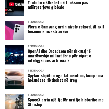
YouTube rikthehet në funksion pas
ndërprerjeve globale
TEKNOLOGJI
Vlera e Samsung arrin nivele rekord, AI nxit
besimin e investitorëve
TEKNOLOGJI
OpenAI dhe Broadcom nënshkruajnë
marrëveshje miliardëshe për çipat e
inteligjencës artificiale
TEKNOLOGJI
Spyker shpëton nga falimentimi, kompania
holandeze rikthehet në treg
TEKNOLOGJI
SpaceX arrin një tjetër arritje historike me
Starship