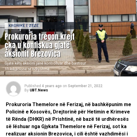
KRONIKË E ZEZË
​Prokuroria tregon krejt
çka u konfiskua gjatë
aksionit Brezovica
Gjatë këtij aksioni janë kontrolluar dhe bastisur
11 lokacione të ndryshme.
Published
4 years ago
on
September 21, 2022
By
UBT.News
Prokuroria Themelore në Ferizaj, në bashkëpunim me
Policinë e Kosovës, Drejtorinë për Hetimin e Krimeve
të Rënda (DHKR) në Prishtinë, në bazë të urdhëresës
së lëshuar nga Gjykata Themelore në Ferizaj, sot ka
realizuar aksionin Brezovica, i cili është vazhdimësi i