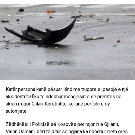
Katër persona kanë pësuar lëndime trupore si pasojë e një
aksidenti trafiku të ndodhur mëngjesin e së premtes në
aksin rrugor Gjilan-Koretishtë, ku janë përfshirë dy
automjete.
Zëdhënësi i Policisë së Kosovës për rajonin e Gjilanit,
Valon Osmani, bëri të ditur se ngjarja ka ndodhur rreth orës