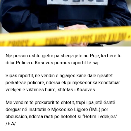
Një kompjuter laptop i markës Dell.
Një kompjuter laptop i markës Acer.
Gjatë kontrollit te i dyshuari B.G., janë gjetur dhe
sekuestruar:
Një revole me numër serik 54A 040356.
Një person është gjetur pa shenja jete në Pejë, ka bërë të
ditur Policia e Kosovës përmes raportit të saj.
9 fishekë të kalibrit 45 mm
Sipas raportit, në vendin e ngjarjes kanë dalë njësitet
Dy karikator të revoles
përkatëse policore, ndërsa ekipi mjekësor ka konstatuar
Një kallf i revoles
vdekjen e viktimës burrë, shtetas i Kosovës.
Gjatë kontrollit tek i dyshuari S.S., është gjetur dhe
Me vendim të prokurorit të shtetit, trupi i pa jetë është
sekuestruar:
dërguar në Institutin e Mjekësisë Ligjore (IML) për
obduksion, ndërsa rasti po hetohet si “Hetim i vdekjes”.
Një telefon IPHONE 7, ngjyrë e zezë.
/E.A/