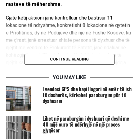
rasteve të mëhershme.
Gjatë këtij aksioni janë kontrolluar dhe bastisur 11
lokacione të ndryshme, konkretisht 8 lokacione në qytetin
e Prishtinës, dy në Podujevë dhe një në Fushë Kosovë, ku
me ç’rast, janë arrestuar shtatë persona të dyshuar dhe të
njëjtit me vendim të Prokurorit të Shtetit, janë ndaluar në
kohëzgjatje prej 48 orësh, për shkak të dyshimit se të
CONTINUE READING
njëjtit kanë kryer veprat penale marrja e ryshfetit, fajdeja
dhe ushtrimi i ndikimit.
YOU MAY LIKE
Gjatë kontrollit te i dyshuari B.L., janë gjetur dhe
​I vendosi GPS dhe hapi llogari në emër të ish
sekuestruar:
të dashurës, kërkohet paraburgim për të
dyshuarin
Certifikatë e pronësisë (10 fletë)
Lihet në paraburgim i dyshuari që deshi me
Skicë (një fletë) dhe
40 mijë euro të ndërhyjë në një proces
gjyqësor
Telefon mobil, IPHONE 11 PRO, ngjyrë hiri.