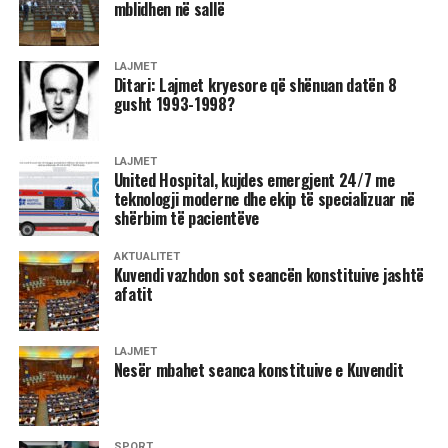
mblidhen në sallë
LAJMET
Ditari: Lajmet kryesore që shënuan datën 8
gusht 1993-1998?
LAJMET
United Hospital, kujdes emergjent 24/7 me
teknologji moderne dhe ekip të specializuar në
shërbim të pacientëve
AKTUALITET
Kuvendi vazhdon sot seancën konstituive jashtë
afatit
LAJMET
Nesër mbahet seanca konstituive e Kuvendit
SPORT