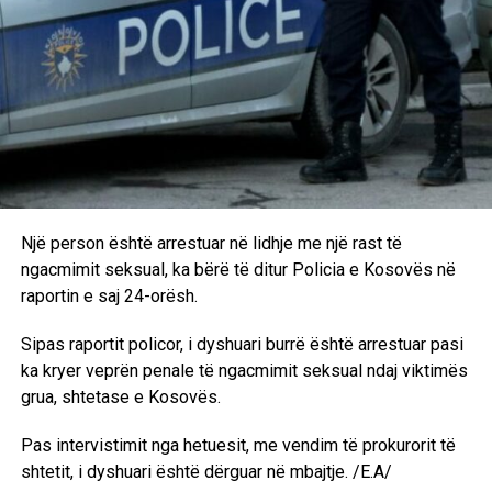
Brezovica.
3 Vula
USB dhe një Sd Card
Vetura Mercedes G class, ngjyre e zezë
Gjatë kontrollit tek i dyshuari S.S., janë gjetur dhe
sekuestruar:
Një person është arrestuar në lidhje me një rast të
ngacmimit seksual, ka bërë të ditur Policia e Kosovës në
Një pistoletë “Crvena Zastava me numër serik 1947,
raportin e saj 24-orësh.
Një karikator dhe 7 fishekë të kalibrit 7.62 mm,
Sipas raportit policor, i dyshuari burrë është arrestuar pasi
ka kryer veprën penale të ngacmimit seksual ndaj viktimës
Një veturë Toyota,
grua, shtetase e Kosovës.
Një veturë “Mercedes G class”,
Pas intervistimit nga hetuesit, me vendim të prokurorit të
shtetit, i dyshuari është dërguar në mbajtje. /E.A/
Një telefon Iphone 13 pro,