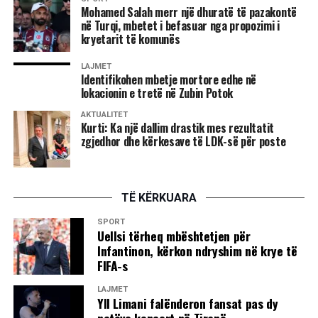
Mohamed Salah merr një dhuratë të pazakontë
në Turqi, mbetet i befasuar nga propozimi i
kryetarit të komunës
LAJMET
Identifikohen mbetje mortore edhe në
lokacionin e tretë në Zubin Potok
AKTUALITET
Kurti: Ka një dallim drastik mes rezultatit
zgjedhor dhe kërkesave të LDK-së për poste
TË KËRKUARA
SPORT
Uellsi tërheq mbështetjen për
Infantinon, kërkon ndryshim në krye të
FIFA-s
LAJMET
Yll Limani falënderon fansat pas dy