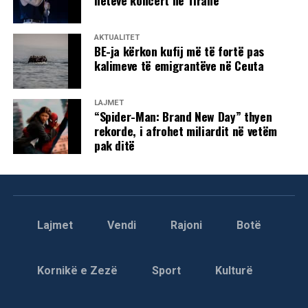
netëve koncert në Tiranë
AKTUALITET
BE-ja kërkon kufij më të fortë pas
kalimeve të emigrantëve në Ceuta
LAJMET
“Spider-Man: Brand New Day” thyen
rekorde, i afrohet miliardit në vetëm
pak ditë
Lajmet
Vendi
Rajoni
Botë
Kornikë e Zezë
Sport
Kulturë