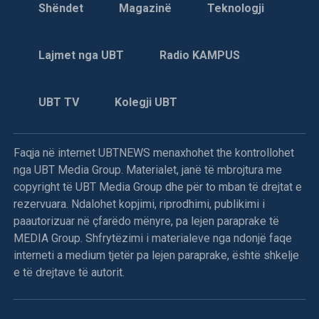
Shëndet
Magazinë
Teknologji
Lajmet nga UBT
Radio KAMPUS
UBT TV
Kolegji UBT
Faqja në internet UBTNEWS menaxhohet the kontrollohet
nga UBT Media Group. Materialet, janë të mbrojtura me
copyright të UBT Media Group dhe për to mban të drejtat e
rezervuara. Ndalohet kopjimi, riprodhimi, publikimi i
paautorizuar në çfarëdo mënyre, pa lejen paraprake të
MEDIA Group. Shfrytëzimi i materialeve nga ndonjë faqe
interneti a medium tjetër pa lejen paraprake, është shkelje
e të drejtave të autorit.