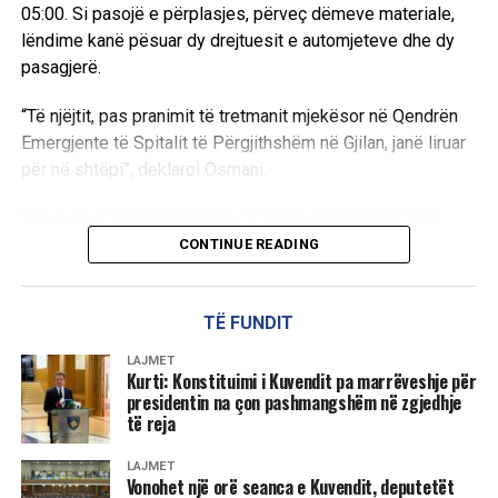
05:00. Si pasojë e përplasjes, përveç dëmeve materiale,
lëndime kanë pësuar dy drejtuesit e automjeteve dhe dy
pasagjerë.
“Të njëjtit, pas pranimit të tretmanit mjekësor në Qendrën
Emergjente të Spitalit të Përgjithshëm në Gjilan, janë liruar
për në shtëpi”, deklaroi Osmani.
Hetuesit e Njësisë Rajonale të Trafikut Rrugor në Gjilan
kanë nisur hetimet për zbardhjen e plotë të rrethanave dhe
CONTINUE READING
shkaqeve të këtij aksidenti. /Ekonomia online/
TË FUNDIT
LAJMET
Kurti: Konstituimi i Kuvendit pa marrëveshje për
presidentin na çon pashmangshëm në zgjedhje
të reja
LAJMET
Vonohet një orë seanca e Kuvendit, deputetët