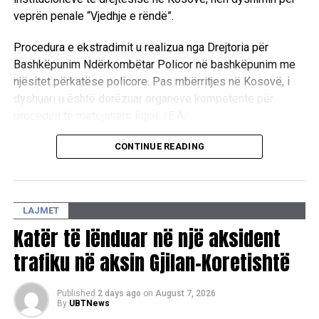
Ferizaj
veprën penale “Vjedhje e rëndë”.
Procedura e ekstradimit u realizua nga Drejtoria për
Bashkëpunim Ndërkombëtar Policor në bashkëpunim me
njësitet përkatëse policore. Pas mbërritjes në Kosovë, i
dyshuari u është dorëzuar organeve kompetente për
procedim të mëtejshëm ligjor. /E.A/
CONTINUE READING
LAJMET
Katër të lënduar në një aksident
trafiku në aksin Gjilan-Koretishtë
Published
2 days ago
on
August 7, 2026
By
UBTNews