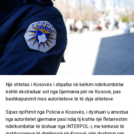
Ndërsa në shtëpinë e dy të dyshuarve G.S., dhe S.S., janë
gjetur dhe sekuestruar dëshmitë:
Veturë Mercedes AMG,
Një librezë e veturës,
Kontratë mbi shitblerjen e veturës LAND ROVER,
Çelës ngjyrë e zezë me të bronztë për ndezjen e
automjetit Mercedes.
Një shtetas i Kosovës i shpallur në kërkim ndërkombëtar
RELATED TOPICS:
GJYKATA THEMELORE NE FERIZAJ
është ekstraduar sot nga Gjermania për në Kosovë, pas
POLICIA E KOSOVËS
PROKURORIA THEMELORE NË FERIZAJ
bashkëpunimit mes autoriteteve të të dyja shteteve.
DHKR
AKSIONI BREZOVICA
UP NEXT
Sipas njoftimit nga Policia e Kosovës, i dyshuari u arrestua
​Kontrabandoi 16 migrantë, arrestohet një i dyshuar
nga autoritetet gjermane pasi ndaj tij kishte një fletarrestim
ndërkombëtar të lëshuar nga INTERPOL-i, me kërkesë të
DON'T MISS
​Sekuestrohen mbi 7 mijë kilogram mjaltë pa origjinë në
institucioneve të drejtësisë në Kosovë, nën dyshimin për