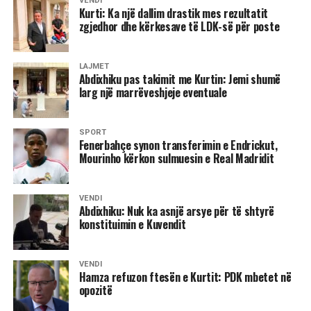
VENDI
Oferta e dhjetorit që LDK të merr jo kryetarit e Kuvendit,
Kurti: Ka një dallim drastik mes rezultatit
por zvkryeministrin dhe disa ministri nuk është e
zgjedhor dhe kërkesave të LDK-së për poste
mjaftueshme, nuk është e dinjitetshme as për të dhënë
zgjidhje për krizën që jemi. Nuk mund ta pranojmë si të
LAJMET
tillë, nëse e doni LDK-në në qeverisje atëherë LDK duhet
Abdixhiku pas takimit me Kurtin: Jemi shumë
të jetë e përfaqësuar”, deklaroi Abdixhiku. /Ekonomia
larg një marrëveshjeje eventuale
Online/
SPORT
Fenerbahçe synon transferimin e Endrickut,
Mourinho kërkon sulmuesin e Real Madridit
VENDI
Abdixhiku: Nuk ka asnjë arsye për të shtyrë
konstituimin e Kuvendit
VENDI
Hamza refuzon ftesën e Kurtit: PDK mbetet në
opozitë