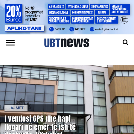
LAJMET
​I vendosi GPS dhe hapi
llogari në emër të ish të