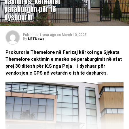
dashurës, kërkohet
paraburgim për të
dyshuarin
Published
1 year ago
on
March 10, 2025
By
UBTNews
Prokuroria Themelore në Ferizaj kërkoi nga Gjykata
Themelore caktimin e masës së paraburgimit në afat
prej 30 ditësh për K.S nga Peja – i dyshuar për
vendosjen e GPS në veturën e ish të dashurës.