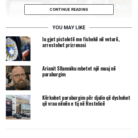
CONTINUE READING
YOU MAY LIKE
​Iu gjet pistoletë me fishekë në veturë,
arrestohet prizrenasi
“Sipas Prokurorisë, ekziston dyshimi i bazuar se gjatë vitit
2025, në komunën e Shtimes, i pandehuri në vazhdimësi
është përfshirë në sjellje të vëmendjes së padëshirueshme,
​Arianit Sllamniku mbetet një muaj në
duke e vënë nën vëzhgim me qëllim të ngacmimit të
paraburgim
dëmtuarën V.Z., me të cilën ka qenë në lidhje dashurie”
,
thuhet në njoftim.
K.S dyshohet se në veturën personale të viktimës kishte
Kërkohet paraburgim për djalin që dyshohet
që vrau nënën e tij në Restelicë
vendosur GPS si dhe kishte hapur llogari në emër të saj në
rrjetin social “Instagram” – duke postuar fotografi me
mbishkrime denigruese.
“Dhe duke paraqitur se e njëjta ofron shërbime seksuale