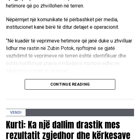
hetimore që po zhvillohen në terren.
Nëpërmjet një komunikate të përbashkët për media,
institucionet kanë bërë të ditur detajet e operacionit.
“Në kuadër të veprimeve hetimore që janë duke u zhvilluar
lidhur me rastin në Zubin Potok, njoftojmë se gjatë
vazhdimit të veprimeve në terren është identifikuar dhe
është konfirmuar prania e mbetjeve mortore edhe në
lokacionin e tretë të dyshuar”.
Aktualisht, autoritetet kompetente janë duke kryer
CONTINUE READING
ekzaminimet e nevojshme në këtë zonë.
“Në këtë lokacion janë duke u zhvilluar ekzaminimet dhe
VENDI
procedurat e nevojshme hetimore, në koordinim të plotë
ndërmjet Prokurorisë Speciale dhe Policisë së Kosovës,
Kurti: Ka një dallim drastik mes
dhe institucioneve të tjera kompetente, me qëllim
rezultatit zgjedhor dhe kërkesave
zbardhjes së të gjitha rrethanave”.