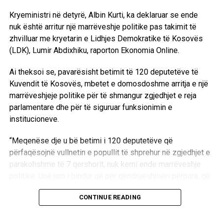
Kryeministri në detyrë, Albin Kurti, ka deklaruar se ende
nuk është arritur një marrëveshje politike pas takimit të
zhvilluar me kryetarin e Lidhjes Demokratike të Kosovës
(LDK), Lumir Abdixhiku, raporton Ekonomia Online.
Ai theksoi se, pavarësisht betimit të 120 deputetëve të
Kuvendit të Kosovës, mbetet e domosdoshme arritja e një
marrëveshjeje politike për të shmangur zgjedhjet e reja
parlamentare dhe për të siguruar funksionimin e
institucioneve.
“Meqenëse dje u bë betimi i 120 deputetëve që
përfaqësojnë vullnetin e popullit të shprehur në zgjedhjet e
parakohshme të 7 qershorit, nuk kemi ende marrëveshje
politike. Unë jam i bindur që për qëndrueshmëri përpara, që
nënkupton edhe shmangien e zgjedhjeve të reja
CONTINUE READING
parlamentare, që padyshim sikurse ato të mëhershmet do
të ishin të panevojshme, të paarsyeshme e madje edhe të