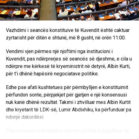
Vazhdimi i seancës konstituive të Kuvendit është caktuar
zyrtarisht për ditën e shtunë, më 8 gusht, në orën 11:00.
Vendimi vjen përmes një njoftimi nga institucioni i
Kuvendit, pas ndërprerjes së seancës së djeshme, e cila u
ndërpre me kërkesë të kryeministrit në detyrë, Albin Kurti,
për t’i dhënë hapësirë negociatave politike.
Edhe pse afati kushtetues për përmbylljen e konstituimit
përfundon sonte, përpjekjet për gjetjen e një konsensusi
nuk kanë dhënë rezultat. Takimi i zhvilluar mes Albin Kurtit
dhe kryetarit të LDK-së, Lumir Abdixhiku, ka përfunduar pa
ndonjë dakordësi.
Pika kryesore e bllokadës mbetet çështja e zgjedhjes së
Presidentit të ri. Pas takimit, të dyja palët deklaruan se