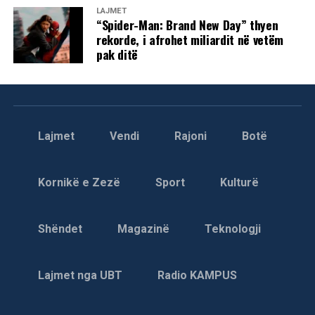
LAJMET
“Spider-Man: Brand New Day” thyen
rekorde, i afrohet miliardit në vetëm
pak ditë
Lajmet
Vendi
Rajoni
Botë
Kornikë e Zezë
Sport
Kulturë
Shëndet
Magazinë
Teknologji
Lajmet nga UBT
Radio KAMPUS