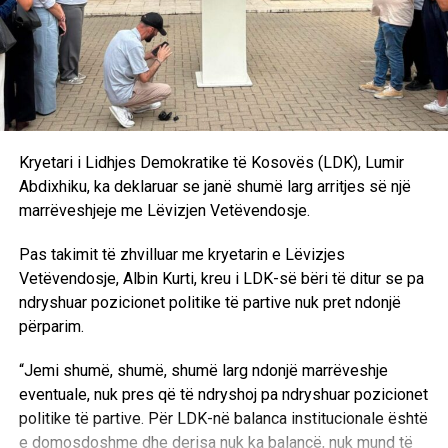
përputhen dhe është bindja ime që ka një dallim drastik
midis rezultatit zgjedhor dhe kërkesave të Lidhjes
Demokratike të Kosovës”, deklaroi Kurti pas takimit me
Abdixhikun. /Ekonomia Online/
Kryetari i Lidhjes Demokratike të Kosovës (LDK), Lumir
Abdixhiku, ka deklaruar se janë shumë larg arritjes së një
marrëveshjeje me Lëvizjen Vetëvendosje.
Pas takimit të zhvilluar me kryetarin e Lëvizjes
Vetëvendosje, Albin Kurti, kreu i LDK-së bëri të ditur se pa
ndryshuar pozicionet politike të partive nuk pret ndonjë
përparim.
“Jemi shumë, shumë, shumë larg ndonjë marrëveshje
eventuale, nuk pres që të ndryshoj pa ndryshuar pozicionet
politike të partive. Për LDK-në balanca institucionale është
e domosdoshme dhe derisa nuk ka balancë, nuk mund të