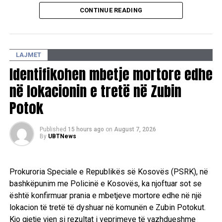
mbeten ende larg një marrëveshjeje politike, duke
CONTINUE READING
konfirmuar se mes tyre ekzistojnë dallime drastike sa i
përket qëndrimeve për pozitat shtetrore. /E.A/
LAJMET
Identifikohen mbetje mortore edhe
në lokacionin e tretë në Zubin
Potok
Published
15 hours ago
on
August 7, 2026
By
UBTNews
Prokuroria Speciale e Republikës së Kosovës (PSRK), në
bashkëpunim me Policinë e Kosovës, ka njoftuar sot se
është konfirmuar prania e mbetjeve mortore edhe në një
lokacion të tretë të dyshuar në komunën e Zubin Potokut.
Kjo gjetje vjen si rezultat i veprimeve të vazhdueshme