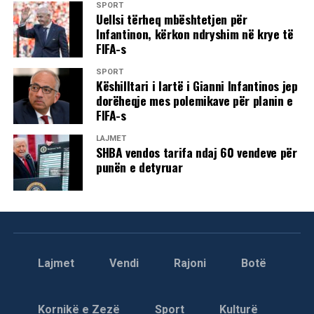
SPORT
Uellsi tërheq mbështetjen për
Infantinon, kërkon ndryshim në krye të
FIFA-s
SPORT
Këshilltari i lartë i Gianni Infantinos jep
dorëheqje mes polemikave për planin e
FIFA-s
LAJMET
SHBA vendos tarifa ndaj 60 vendeve për
punën e detyruar
Lajmet
Vendi
Rajoni
Botë
Kornikë e Zezë
Sport
Kulturë