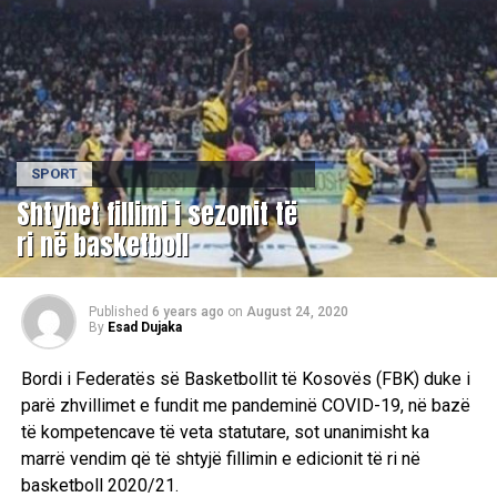
SPORT
Shtyhet fillimi i sezonit të
ri në basketboll
Published
6 years ago
on
August 24, 2020
By
Esad Dujaka
Bordi i Federatës së Basketbollit të Kosovës (FBK) duke i
parë zhvillimet e fundit me pandeminë COVID-19, në bazë
të kompetencave të veta statutare, sot unanimisht ka
marrë vendim që të shtyjë fillimin e edicionit të ri në
basketboll 2020/21.