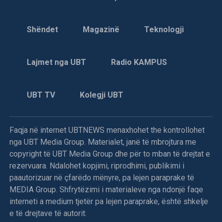
Shëndet
Magazinë
Teknologji
Lajmet nga UBT
Radio KAMPUS
UBT TV
Kolegji UBT
Faqja në internet UBTNEWS menaxhohet the kontrollohet
nga UBT Media Group. Materialet, janë të mbrojtura me
copyright të UBT Media Group dhe për to mban të drejtat e
rezervuara. Ndalohet kopjimi, riprodhimi, publikimi i
paautorizuar në çfarëdo mënyre, pa lejen paraprake të
MEDIA Group. Shfrytëzimi i materialeve nga ndonjë faqe
interneti a medium tjetër pa lejen paraprake, është shkelje
e të drejtave të autorit.