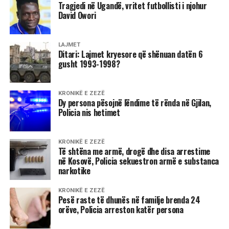
nga Spanja e Portugalia) do të merret në kohën e duhur.
Tragjedi në Ugandë, vritet futbollisti i njohur
/BBC/
D.L
David Owori
LAJMET
Ditari: Lajmet kryesore që shënuan datën 6
gusht 1993-1998?
KRONIKË E ZEZË
Dy persona pësojnë lëndime të rënda në Gjilan,
Policia nis hetimet
KRONIKË E ZEZË
Të shtëna me armë, drogë dhe disa arrestime
në Kosovë, Policia sekuestron armë e substanca
narkotike
KRONIKË E ZEZË
Pesë raste të dhunës në familje brenda 24
orëve, Policia arreston katër persona