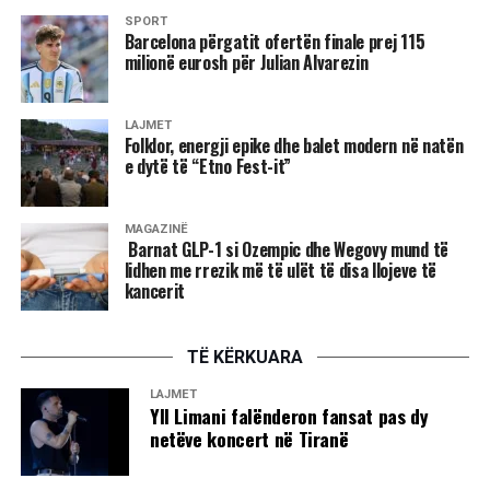
SPORT
Barcelona përgatit ofertën finale prej 115
milionë eurosh për Julian Alvarezin
LAJMET
Folklor, energji epike dhe balet modern në natën
e dytë të “Etno Fest-it”
MAGAZINË
Barnat GLP-1 si Ozempic dhe Wegovy mund të
lidhen me rrezik më të ulët të disa llojeve të
kancerit
TË KËRKUARA
LAJMET
Yll Limani falënderon fansat pas dy
netëve koncert në Tiranë