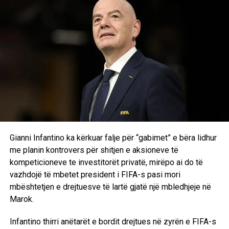
qëndrimin.
Megjithatë, drejtori ekzekutiv i Atletico Madridit, Miguel
Ángel Gil Marín, vazhdon të mbajë një qëndrim të prerë
kundër shitjes së sulmuesit, veçanërisht te një rival direkt
në La Liga. Drejtuesit e klubit madrilen e konsiderojnë
Alvarezin të pashitshëm dhe nuk janë të gatshëm të hyjnë
në bisedime me Barcelonën, pavarësisht ofertës
financiare.
Në anën tjetër, drejtuesit katalanas besojnë se dëshira e
lojtarit për t’u transferuar mund të ndryshojë situatën dhe t’i
Gianni Infantino ka kërkuar falje për “gabimet” e bëra lidhur
hapë rrugën negociatave.
me planin kontrovers për shitjen e aksioneve të
kompeticioneve te investitorët privatë, mirëpo ai do të
Sipas raportimit, Deco pritet të kërkojë një takim me
vazhdojë të mbetet president i FIFA-s pasi mori
Miguel Ángel Gil Marín gjatë ditëve në vijim. Ky takim mund
mbështetjen e drejtuesve të lartë gjatë një mbledhjeje në
të jetë vendimtar për të ardhmen e transferimit, pasi
Marok.
Barcelona do të vendosë nëse do të dorëzojë zyrtarisht
ofertën prej 115 milionë eurosh ose do të tërhiqet nga
Infantino thirri anëtarët e bordit drejtues në zyrën e FIFA-s