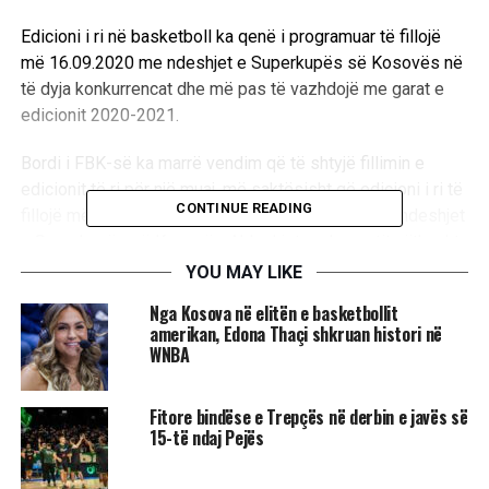
Edicioni i ri në basketboll ka qenë i programuar të fillojë
më 16.09.2020 me ndeshjet e Superkupës së Kosovës në
të dyja konkurrencat dhe më pas të vazhdojë me garat e
edicionit 2020-2021.
Bordi i FBK-së ka marrë vendim që të shtyjë fillimin e
edicionit të ri për një muaj, më saktësisht që edicioni i ri të
CONTINUE READING
fillojë më 14.10.2020, kur edhe do të organizohen ndeshjet
e Superkupës së Kosovës. Ndeshjet e play-outit gjithashtu
do të shtyhen për një muaj.
YOU MAY LIKE
​Nga Kosova në elitën e basketbollit
“Ky vendim është marrë duke parë gjendjen momentale të
amerikan, Edona Thaçi shkruan histori në
pandemisë COVID-19 në vendin tonë, por edhe pas
WNBA
konsultimeve me autoritetet përkatëse në nivel vendor
dhe në pajtim me udhëzimet e profesionistëve
Fitore bindëse e Trepçës në derbin e javës së
shëndetësorë duke pasur në vëmendje dhe radhë të parë
15-të ndaj Pejës
shëndetin e lojtarëve, trajnerëve, punëtorëve sportivë dhe
të gjithë akterëve të përfshirë në organizimin e garave të