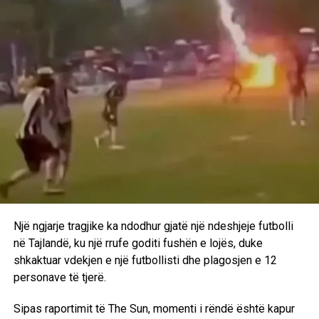
bordi drejtues “rikonfirmuan mbështetjen e tyre të plotë”
për Infantinon si president.
Infantino dhe Grafstrom u dërguan gjithashtu një letër të
nënshkruar vice-presidentëve, këshillit dhe 211 mebrave
të shoqatave të FIFA-s, ku shpreheshin se “kërkojnë me
sinqeritet falje” për gabimet e tyre dhe “zotohen se ato
nuk do të përsëriten më”. Të dy u parë së bashku duke
ndjekur një ndeshje të Kupës së Kombeve të Afrikës për
Femra në Rabat pas takimit.
Infantino i kishte offered të gjitha shoqatave nga 40
milionë dollarë (30 milionë funte) nëse mbështetnin
propozimin për investime private në turnetë e saj,
Një ngjarje tragjike ka ndodhur gjatë një ndeshjeje futbolli
përfshirë Kupën e Botës për meshkuj dhe femra, përmes
në Tajlandë, ku një rrufe goditi fushën e lojës, duke
një filiale të re, FFE.
shkaktuar vdekjen e një futbollisti dhe plagosjen e 12
personave të tjerë.
FIFA tha se gjatë takimit u “pranuan” gabimet lidhur me
FFE-në, duke sqaruar se “nuk kishte qenë qëllimi” që
Sipas raportimit të The Sun, momenti i rëndë është kapur