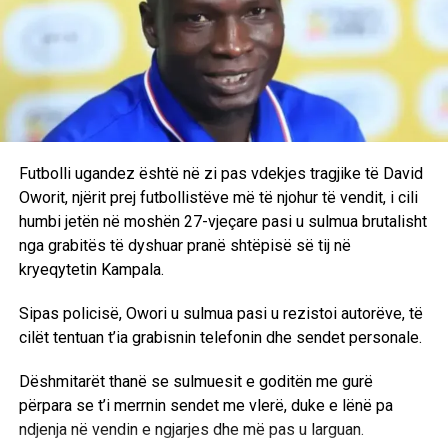
RELATED TOPICS:
BASKETBOLL
SHTYHET
KAMPIONATI
UP NEXT
Autobusi i “C.Zvezdës” arrin në “Air Albania Stadium”
nën masa të rrepta sigurie
DON'T MISS
Futbolli ugandez është në zi pas vdekjes tragjike të David
Futboll: Bayern – kampion i Evropës!
Oworit, njërit prej futbollistëve më të njohur të vendit, i cili
humbi jetën në moshën 27-vjeçare pasi u sulmua brutalisht
nga grabitës të dyshuar pranë shtëpisë së tij në
kryeqytetin Kampala.
Sipas policisë, Owori u sulmua pasi u rezistoi autorëve, të
cilët tentuan t’ia grabisnin telefonin dhe sendet personale.
Dëshmitarët thanë se sulmuesit e goditën me gurë
përpara se t’i merrnin sendet me vlerë, duke e lënë pa
ndjenja në vendin e ngjarjes dhe më pas u larguan.