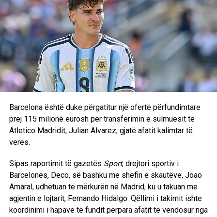
D.L
Barcelona është duke përgatitur një ofertë përfundimtare
prej 115 milionë eurosh për transferimin e sulmuesit të
Atletico Madridit, Julian Alvarez, gjatë afatit kalimtar të
verës.
Sipas raportimit të gazetës
Sport
, drejtori sportiv i
Barcelonës, Deco, së bashku me shefin e skautëve, Joao
Amaral, udhëtuan të mërkurën në Madrid, ku u takuan me
agjentin e lojtarit, Fernando Hidalgo. Qëllimi i takimit ishte
koordinimi i hapave të fundit përpara afatit të vendosur nga