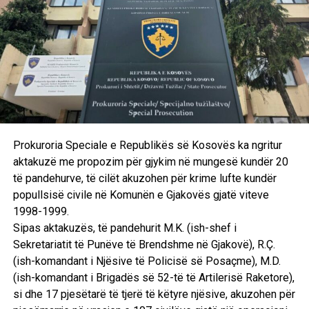
“Tani duam të inkurajojmë dinamizimin e rajonit. Ne
mendojmë se programet e zhvillimit ekonomik do të
zgjidhin problemet politike. Ne nuk kemi asnjë plan sekret,
ne duam të krijojmë vende pune dhe të ndërtojmë një rajon
ekonomikisht të qëndrueshëm, të bazuar në liri, demokraci
dhe respekt për të drejtat e njeriut,” tha Richard Grenell.
Ai veçanërisht theksoi se nuk merret me ndërmjetësim në
Prokuroria Speciale e Republikës së Kosovës ka ngritur
procesin e dialogut për shkak të fushatës së Trump.
aktakuzë me propozim për gjykim në mungesë kundër 20
të pandehurve, të cilët akuzohen për krime lufte kundër
“Unë pranova të bëja këtë punë, por jo si pjesë e fushatës
popullsisë civile në Komunën e Gjakovës gjatë viteve
së Trump”, përfundoi Grenell.
1998-1999.
Sipas aktakuzës, të pandehurit M.K. (ish-shef i
Sekretariatit të Punëve të Brendshme në Gjakovë), R.Ç.
RELATED TOPICS:
SHBA
KRYESORE
GRENELL
SERBIA
(ish-komandant i Njësive të Policisë së Posaçme), M.D.
PROGRESI EKONOMIK
(ish-komandant i Brigadës së 52-të të Artilerisë Raketore),
UP NEXT
si dhe 17 pjesëtarë të tjerë të këtyre njësive, akuzohen për
​Hoti: Me Serbinë takohemi vetëm për njohje reciproke