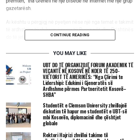
premten,” tha Grenell në një bisedë në internet me një grup
gazetarësh.
Ai kështu u përgjigj në pyetjen nëse një nga temat e takimit
të ardhshëm të delegacioneve të Beogradit dhe Prishtinës
CONTINUE READING
do të jetë njohja reciproke.
“Ky është një nga problemet me të cilat përballemi
YOU MAY LIKE
vazhdimisht – që publiku dhe politikanët ta shikojnë këtë
UBT DO TË ORGANIZOJË FORUM AKADEMIK TË
proces vetëm në mënyrë të njëanshme,” tha Grenell.
VEÇANTË NË KOSOVË NË NDER TË 250-
VJETORIT TË AMERIKËS: “Nga Çlirimi te
“Ne do të shohim se çfarë do të ndodhë të premten, çfarë
Lidershipi: Edukimi i Gjeneratës së
do të ndodhë të hënën”, shtoi zyrtari amerikan, duke shtuar
Ardhshme përmes Partneritetit Kosovë–
SHBA”
se procesi është çështje e krijimtarisë, jo e shkencës.
Studentët e Clemson University zhvillojnë
I pyetur nëse delegacioneve mund t’u ofrohet një
diskutim të hapur me studentët e UBT-së
marrëveshje e ngjashme me atë të arritur midis Izraelit dhe
mbi Kosovën, diplomacinë dhe çështjet
globale
Emirateve të Bashkuara Arabe, Grenell tha se nuk mund t’i
përgjigjet kësaj pyetjeje.
Rektori Hajrizi zhvilloi takime të