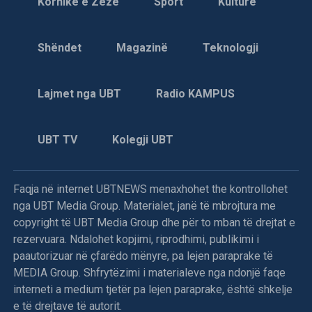
Kornikë e Zezë
Sport
Kulturë
UNPROFOR-it, bombarduan pozicionet e izioluara
tokësore të serbëve të Bosnjës të vendosura në malin
Shëndet
Magazinë
Teknologji
Igman, që shtrihet në zonën e ndaluar prej 20 km, në
rrethinë të Sarajevës, njoftojnë burimet zyrtare diplomatike
dhe ushtarake nga selia e Aleancës së Atlantikut Verior në
Lajmet nga UBT
Radio KAMPUS
Bruksel.
Ky akcion i NATO-s, është një lloj ndëshkimi ndaj forcave
UBT TV
Kolegji UBT
të serbëve të Bosnjës, që kohëve të fundit i përsëritën
sulmet ndaj ushtarëve të UNPROFOR-it e veçanërisht kur
dje në mëngjes (të premten) në afërsi të Ilixhës i detyruan
Faqja në internet UBTNEWS menaxhohet the kontrollohet
helmetkaltërit ukrainas t’u dorëzojnë një tank T-55, dy qerre
nga UBT Media Group. Materialet, janë të mbrojtura me
të blinduara M-0, një bateri topash kundërajror dhe dy tri
copyright të UBT Media Group dhe për to mban të drejtat e
orë më vonë e sulmuan helikopterin “Puma” të kontigjentit
rezervuara. Ndalohet kopjimi, riprodhimi, publikimi i
francez, që kërkonte materialin e “vjedhur”.
paautorizuar në çfarëdo mënyre, pa lejen paraprake të
MEDIA Group. Shfrytëzimi i materialeve nga ndonjë faqe
Në bombardimet e NATO-s ndaj pozicioneve serbe morën
interneti a medium tjetër pa lejen paraprake, është shkelje
pjesë avionët amerikanë “A10”, mirazhët francez, jaguarët
e të drejtave të autorit.
britanikë dhe gjuajtësit holandez. Me këtë rast, komandanti