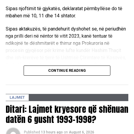
Sipas njoftimit të gjykatës, deklaratat përmbyllëse do të
mbahen më 10, 11 dhe 14 shtator.
Sipas aktakuzës, të pandehurit dyshohet se, në periudhën
nga prilli deri në nëntor të vitit 2023, kanë tentuar të
ndikojnë te dëshmitarët e thirrur nga Prokuroria në
procesin gjyqësor për krime lufte kundër Hashim Thaçit
dhe ish-krerëve të tjerë të Ushtrisë Çlirimtare të Kosovës,
Kadri Veselit, Jakup Krasniqit dhe Rexhep Selimit.
CONTINUE READING
Ndaj Thaçit janë ngritur tri akuza për tentim të pengimit të
personave zyrtarë në kryerjen e detyrave zyrtare, si dhe
tetë akuza për shkelje të fshehtësisë së procedurës dhe
LAJMET
mosbindje ndaj gjykatës.
Ditari: Lajmet kryesore që shënuan
Ndërkaq, ndaj Bashkim Smakajt, Isni Kilajt dhe Fadil Fazliut
datën 6 gusht 1993-1998?
është ngritur nga një akuzë për tentim të pengimit të
personave zyrtarë në kryerjen e detyrave zyrtare dhe nga
Published
13 hours ago
on
August 6, 2026