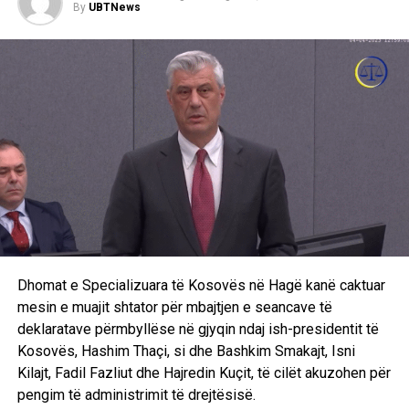
By
UBTNews
Dhomat e Specializuara të Kosovës në Hagë kanë caktuar
mesin e muajit shtator për mbajtjen e seancave të
deklaratave përmbyllëse në gjyqin ndaj ish-presidentit të
Kosovës, Hashim Thaçi, si dhe Bashkim Smakajt, Isni
Kilajt, Fadil Fazliut dhe Hajredin Kuçit, të cilët akuzohen për
pengim të administrimit të drejtësisë.