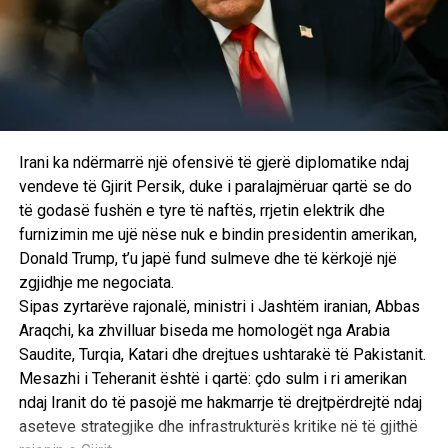
Sipas Grenell, bisedimet në fushën e zhvillimit të
mëtejshëm të bashkëpunimit ekonomik do të vazhdojnë në
Uashington të Enjten dhe do të bëhen pyetje të reja në
lidhje me tregtinë, krijimin e vendeve të reja të punës dhe
cilat parakushte duhet të plotësohen në mënyrë që të
vendoset një bashkëpunim më i thellë ekonomik.
Irani ka ndërmarrë një ofensivë të gjerë diplomatike ndaj
vendeve të Gjirit Persik, duke i paralajmëruar qartë se do
Ai beson se përqendrimi në zhvillimin ekonomik do të
të godasë fushën e tyre të naftës, rrjetin elektrik dhe
kontribuojë në përparimin e negociatave.
furnizimin me ujë nëse nuk e bindin presidentin amerikan,
Donald Trump, t’u japë fund sulmeve dhe të kërkojë një
“Ne do të bëjmë përparim me punë të reja dhe zhvillim
zgjidhje me negociata.
ekonomik,” tha Grenell.
Sipas zyrtarëve rajonalë, ministri i Jashtëm iranian, Abbas
Araqchi, ka zhvilluar biseda me homologët nga Arabia
I pyetur nëse njëra nga temat do të ishte njohja e
Saudite, Turqia, Katari dhe drejtues ushtarakë të Pakistanit.
ndërsjellë, Grenell tha se vetëm çështjet ekonomike do të
Mesazhi i Teheranit është i qartë: çdo sulm i ri amerikan
ishin në tryezë të enjten.
ndaj Iranit do të pasojë me hakmarrje të drejtpërdrejtë ndaj
Pyetja kryesore, thotë këshilltari i presidentit amerikan,
aseteve strategjike dhe infrastrukturës kritike në të gjithë
është nëse palët janë të gatshme të përqendrohen në