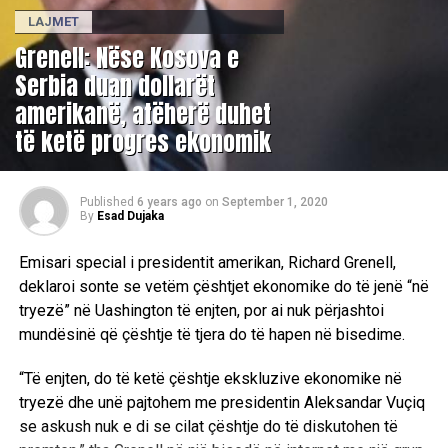
LAJMET
​Grenell: Nëse Kosova e
Serbia duan dollarët
amerikanë, atëherë duhet
të ketë progres ekonomik
Published
6 years ago
on
September 1, 2020
By
Esad Dujaka
Emisari special i presidentit amerikan, Richard Grenell,
deklaroi sonte se vetëm çështjet ekonomike do të jenë “në
tryezë” në Uashington të enjten, por ai nuk përjashtoi
mundësinë që çështje të tjera do të hapen në bisedime.
“Të enjten, do të ketë çështje ekskluzive ekonomike në
tryezë dhe unë pajtohem me presidentin Aleksandar Vuçiq
se askush nuk e di se cilat çështje do të diskutohen të