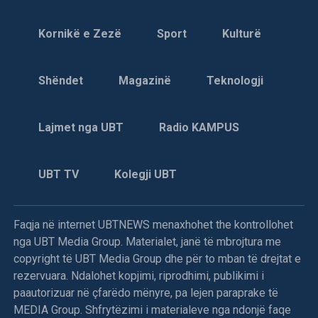
Mbrëmë në orën 18,35, avionët e NATO-s me kërkesën e
Kornikë e Zezë
Sport
Kulturë
UNPROFOR-it, bombarduan pozicionet e izioluara
tokësore të serbëve të Bosnjës të vendosura në malin
Shëndet
Magazinë
Teknologji
Igman, që shtrihet në zonën e ndaluar prej 20 km, në
rrethinë të Sarajevës, njoftojnë burimet zyrtare diplomatike
dhe ushtarake nga selia e Aleancës së Atlantikut Verior në
Lajmet nga UBT
Radio KAMPUS
Bruksel.
Ky akcion i NATO-s, është një lloj ndëshkimi ndaj forcave
UBT TV
Kolegji UBT
të serbëve të Bosnjës, që kohëve të fundit i përsëritën
sulmet ndaj ushtarëve të UNPROFOR-it e veçanërisht kur
dje në mëngjes (të premten) në afërsi të Ilixhës i detyruan
Faqja në internet UBTNEWS menaxhohet the kontrollohet
helmetkaltërit ukrainas t’u dorëzojnë një tank T-55, dy qerre
nga UBT Media Group. Materialet, janë të mbrojtura me
të blinduara M-0, një bateri topash kundërajror dhe dy tri
copyright të UBT Media Group dhe për to mban të drejtat e
orë më vonë e sulmuan helikopterin “Puma” të kontigjentit
rezervuara. Ndalohet kopjimi, riprodhimi, publikimi i
francez, që kërkonte materialin e “vjedhur”.
paautorizuar në çfarëdo mënyre, pa lejen paraprake të
MEDIA Group. Shfrytëzimi i materialeve nga ndonjë faqe
Në bombardimet e NATO-s ndaj pozicioneve serbe morën