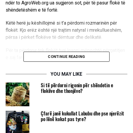
ndër to AgroWeb.org ua sugjeron sot, për të pasur flokë të
shëndetëshëm e të fortë.
Këtë herë ju këshillojmë si t’a përdorni rozmarinën për
flokët. Kjo erëz është një trajtim natyral i mrekullueshëm,
përsa i përket flokëve të dëmtuar dhe delikatë.
Për ta përdorur tek flokët tuaj lexoni mëposhtë përgatitjen
CONTINUE READING
e saj fare lehtë në shtëpi.
Përse duhet ta përdorni
?
YOU MAY LIKE
Së pari, rozmarina do t’i dhurojë flokëve një aromë të
Si të përdorni rigonin për shëndetin e
mrekullueshe dhe do t’a bëjë ngjyrën e tyre më të fortë e
flokëve dhe thonjëve?
të thellë. Gjithsesi efektet më të rëndësishme kjo erëz i ka
tek shëndeti i flokëve dhe i skalpit të kokës.
Çfarë janë kukullat Labubu dhe pse njerëzit
Nëse vuani nga probleme të zbokthit apo me lëkurën e
po lënë kokat pas tyre?
kokës, rozmarina do t’ju japë zgjidhjen më të shpejtë. Kjo
pasi stimulon rirtjen e mirë të flokëve, forcimin e rrënjës,