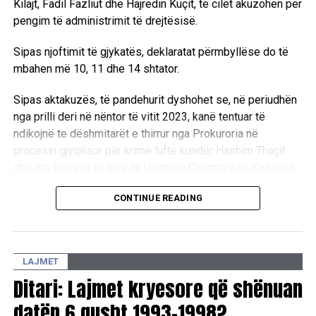
Kilajt, Fadil Fazliut dhe Hajredin Kuçit, të cilët akuzohen për
pengim të administrimit të drejtësisë.
Sipas njoftimit të gjykatës, deklaratat përmbyllëse do të
mbahen më 10, 11 dhe 14 shtator.
Sipas aktakuzës, të pandehurit dyshohet se, në periudhën
nga prilli deri në nëntor të vitit 2023, kanë tentuar të
ndikojnë te dëshmitarët e thirrur nga Prokuroria në
procesin gjyqësor për krime lufte kundër Hashim Thaçit
dhe ish-krerëve të tjerë të Ushtrisë Çlirimtare të Kosovës,
Kadri Veselit, Jakup Krasniqit dhe Rexhep Selimit.
CONTINUE READING
Ndaj Thaçit janë ngritur tri akuza për tentim të pengimit të
personave zyrtarë në kryerjen e detyrave zyrtare, si dhe
tetë akuza për shkelje të fshehtësisë së procedurës dhe
LAJMET
mosbindje ndaj gjykatës.
Ditari: Lajmet kryesore që shënuan
Ndërkaq, ndaj Bashkim Smakajt, Isni Kilajt dhe Fadil Fazliut
datën 6 gusht 1993-1998?
është ngritur nga një akuzë për tentim të pengimit të