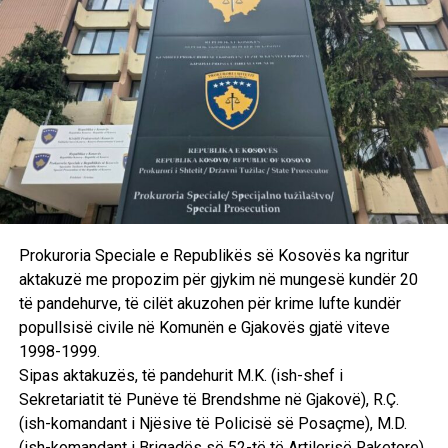
Prokuroria Speciale e Republikës së Kosovës ka ngritur
aktakuzë me propozim për gjykim në mungesë kundër 20
të pandehurve, të cilët akuzohen për krime lufte kundër
popullsisë civile në Komunën e Gjakovës gjatë viteve
1998-1999.
Sipas aktakuzës, të pandehurit M.K. (ish-shef i
Sekretariatit të Punëve të Brendshme në Gjakovë), R.Ç.
(ish-komandant i Njësive të Policisë së Posaçme), M.D.
(ish-komandant i Brigadës së 52-të të Artilerisë Raketore),