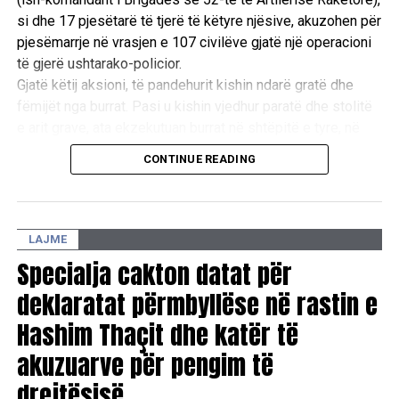
si dhe 17 pjesëtarë të tjerë të këtyre njësive, akuzohen për
pjesëmarrje në vrasjen e 107 civilëve gjatë një operacioni
të gjerë ushtarako-policior.
Gjatë këtij aksioni, të pandehurit kishin ndarë gratë dhe
fëmijët nga burrat. Pasi u kishin vjedhur paratë dhe stolitë
e arit grave, ata ekzekutuan burrat në shtëpitë e tyre, në
oborre dhe te lokacioni i njohur si “Ura e Taliqit”, si dhe u
CONTINUE READING
vunë flakën shtëpive të tyre. /E.A/
LAJME
Specialja cakton datat për
deklaratat përmbyllëse në rastin e
Hashim Thaçit dhe katër të
akuzuarve për pengim të
drejtësisë