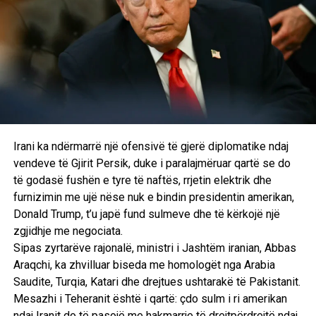
Mbushni një tenxhere me ujë, vendoseni në zjarr të ziejë
dhe shtoni brenda disa degë rozmarine. Kur uji të jetë zier
plotësisht dhe rozmarina të ketë lëshuar të gjithë
ekstraktin e saj, fikni zjarrin dhe lëreni të ftohet pak. Më
pas kulloni ujin me kujdes dhe mund t’a shpërlani kokën me
të menjëherë pas dushit.
Gjithashtu mund t’a ruani në shishe të vogla dhe të lyeni
flokët çdo herë pasi bëni dush.
Irani ka ndërmarrë një ofensivë të gjerë diplomatike ndaj
vendeve të Gjirit Persik, duke i paralajmëruar qartë se do
Tonik me rozmarinë
të godasë fushën e tyre të naftës, rrjetin elektrik dhe
furnizimin me ujë nëse nuk e bindin presidentin amerikan,
Për këtë trajim do t’ju duhet një përzierje e gjithë çfarë
Donald Trump, t’u japë fund sulmeve dhe të kërkojë një
lexuat më lart.
zgjidhje me negociata.
Në një shishe hidhni gjysmë litri ujë të nxehtë, 5 lugë gjelle
Sipas zyrtarëve rajonalë, ministri i Jashtëm iranian, Abbas
ujë rozmarine si ai që shpjegohet më lart dhe 10 pika vaj
Araqchi, ka zhvilluar biseda me homologët nga Arabia
rozmarine.
Saudite, Turqia, Katari dhe drejtues ushtarakë të Pakistanit.
Mesazhi i Teheranit është i qartë: çdo sulm i ri amerikan
Lëreni ujin të ftohet, e më pas aplikojeni këtë tonik tek
ndaj Iranit do të pasojë me hakmarrje të drejtpërdrejtë ndaj