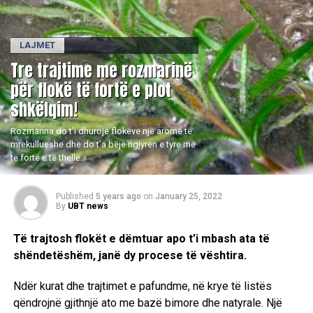
LAJMET
Tre trajtime me rozmarinë
për flokë të fortë e plot
shkëlqim!
Rozmarina do t’i dhurojë flokëve një aromë të
mrekullueshe dhe do t’a bëjë ngjyrën e tyre më
të fortë e të thellë.
Published
5 years ago
on
January 25, 2022
By
UBT news
Të trajtosh flokët e dëmtuar apo t’i mbash ata të
shëndetëshëm, janë dy procese të vështira.
Ndër kurat dhe trajtimet e pafundme, në krye të listës
qëndrojnë gjithnjë ato me bazë bimore dhe natyrale. Një