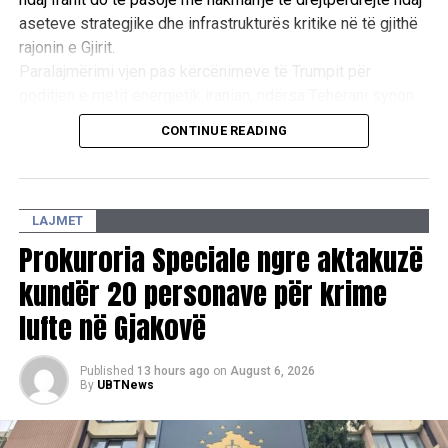
rrënjët e flokëve, si një trajtim kundër zbokthit dhe
aseteve strategjike dhe infrastrukturës kritike në të gjithë
problemeve me skalpin.
/AgroWeb.org
rajonin e Gjirit.
Paralajmërimi vjen pas kërcënimeve të Trumpit për
goditjen e rrjetit energjetik iranian, ndërsa Teherani synon
RELATED TOPICS:
KRYESORE
FLOKE
ROZMARINE
ta përdorë rrezikun e një tronditjeje të madhe ekonomike
CONTINUE READING
globale si mjet trysnie për të shmangur përshkallëzimin
UP NEXT
ushtarak. /Reuters/
​Afër 17 mijë qytetarë vaksinohen me dozën e tretë
antiCOVID
LAJMET
DON'T MISS
Spanja arreston disa të dyshuar për shitjen e
Prokuroria Speciale ngre aktakuzë
certifikatave fals të COVID në BE
kundër 20 personave për krime
lufte në Gjakovë
Published
13 hours ago
on
August 6, 2026
By
UBTNews