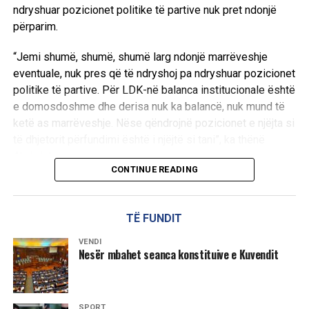
ndryshuar pozicionet politike të partive nuk pret ndonjë
përparim.
“Jemi shumë, shumë, shumë larg ndonjë marrëveshje
eventuale, nuk pres që të ndryshoj pa ndryshuar pozicionet
politike të partive. Për LDK-në balanca institucionale është
e domosdoshme dhe derisa nuk ka balancë, nuk mund të
ketë as marrëveshje. Nëse qëndrojnë pozicionet e njëjta si
të dhjetorit përfundimi është i njëjtë si tani”, ka thënë
Abdixhiku.
CONTINUE READING
Ai theksoi se qëllimi i LDK-së ka qenë gjithmonë gjetja e
një zgjidhjeje, ndërsa shprehu keqardhje se procesi po
TË FUNDIT
shkon drejt një rruge pa zgjidhje afatgjatë.
VENDI
“Qëllimi i LDK ka qenë të gjendet zgjidhja, jo të merremi
Nesër mbahet seanca konstituive e Kuvendit
kush kë po e mund, po e mashtron, po e vonon. Në këtë
pikë me keqardhje them se jemi në rrugë që nuk jep
zgjidhje afatgjate”, u shpreh ai.
SPORT