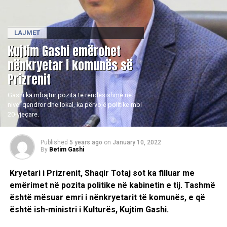
LAJMET
​Kujtim Gashi emërohet
nënkryetar i komunës së
Prizrenit
Gashi ka mbajtur pozita të rëndësishme në
nivel qendror dhe lokal, ka përvojë politike mbi
20-vjeçare.
Published
5 years ago
on
January 10, 2022
By
Betim Gashi
Kryetari i Prizrenit, Shaqir Totaj sot ka filluar me
emërimet në pozita politike në kabinetin e tij. Tashmë
është mësuar emri i nënkryetarit të komunës, e që
është ish-ministri i Kulturës, Kujtim Gashi.