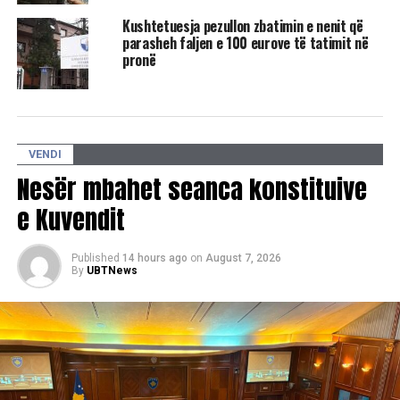
Kushtetuesja pezullon zbatimin e nenit që
RELATED TOPICS:
KOMUNA E PRIZRENIT
KUJTIM GASHI
parasheh faljen e 100 eurove të tatimit në
pronë
UP NEXT
​Mësimi nis me prezencë të plotë në shkolla
DON'T MISS
SBAShK uron mësimdhënësit për fillimin e
gjysmëvjetorit të dytë, pret që puna e tyre të
VENDI
mbështetet nga institucionet
Nesër mbahet seanca konstituive
e Kuvendit
Published
14 hours ago
on
August 7, 2026
By
UBTNews