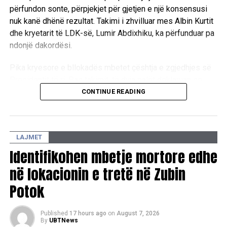
përfundon sonte, përpjekjet për gjetjen e një konsensusi
nuk kanë dhënë rezultat. Takimi i zhvilluar mes Albin Kurtit
dhe kryetarit të LDK-së, Lumir Abdixhiku, ka përfunduar pa
ndonjë dakordësi.
Pika kryesore e bllokadës mbetet çështja e zgjedhjes së
Presidentit të ri. Pas takimit, të dyja palët deklaruan se
mbeten ende larg një marrëveshjeje politike, duke
CONTINUE READING
konfirmuar se mes tyre ekzistojnë dallime drastike sa i
përket qëndrimeve për pozitat shtetrore. /E.A/
LAJMET
Identifikohen mbetje mortore edhe
në lokacionin e tretë në Zubin
Potok
Published
17 hours ago
on
August 7, 2026
By
UBTNews