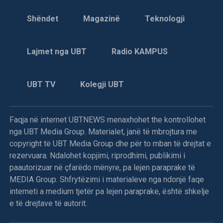
Shëndet
Magazinë
Teknologji
Lajmet nga UBT
Radio KAMPUS
UBT TV
Kolegji UBT
Faqja në internet UBTNEWS menaxhohet the kontrollohet
nga UBT Media Group. Materialet, janë të mbrojtura me
copyright të UBT Media Group dhe për to mban të drejtat e
rezervuara. Ndalohet kopjimi, riprodhimi, publikimi i
paautorizuar në çfarëdo mënyre, pa lejen paraprake të
MEDIA Group. Shfrytëzimi i materialeve nga ndonjë faqe
interneti a medium tjetër pa lejen paraprake, është shkelje
e të drejtave të autorit.