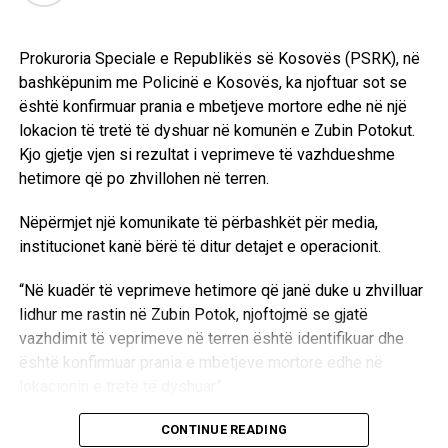
Prokuroria Speciale e Republikës së Kosovës (PSRK), në
bashkëpunim me Policinë e Kosovës, ka njoftuar sot se
është konfirmuar prania e mbetjeve mortore edhe në një
lokacion të tretë të dyshuar në komunën e Zubin Potokut.
Kjo gjetje vjen si rezultat i veprimeve të vazhdueshme
hetimore që po zhvillohen në terren.
Nëpërmjet një komunikate të përbashkët për media,
institucionet kanë bërë të ditur detajet e operacionit.
“Në kuadër të veprimeve hetimore që janë duke u zhvilluar
lidhur me rastin në Zubin Potok, njoftojmë se gjatë
vazhdimit të veprimeve në terren është identifikuar dhe
është konfirmuar prania e mbetjeve mortore edhe në
lokacionin e tretë të dyshuar”.
Aktualisht, autoritetet kompetente janë duke kryer
CONTINUE READING