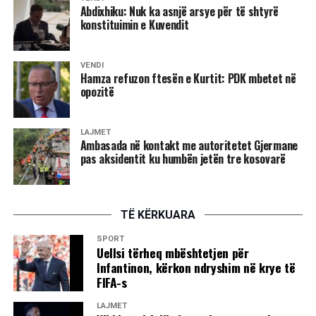
Abdixhiku: Nuk ka asnjë arsye për të shtyrë
konstituimin e Kuvendit
VENDI
Hamza refuzon ftesën e Kurtit: PDK mbetet në
opozitë
LAJMET
Ambasada në kontakt me autoritetet Gjermane
pas aksidentit ku humbën jetën tre kosovarë
TË KËRKUARA
SPORT
Uellsi tërheq mbështetjen për
Infantinon, kërkon ndryshim në krye të
FIFA-s
LAJMET