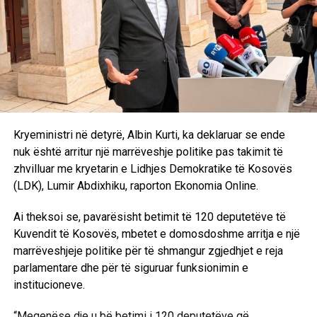
Kryeministri në detyrë, Albin Kurti, ka deklaruar se ende
nuk është arritur një marrëveshje politike pas takimit të
zhvilluar me kryetarin e Lidhjes Demokratike të Kosovës
(LDK), Lumir Abdixhiku, raporton Ekonomia Online.
Ai theksoi se, pavarësisht betimit të 120 deputetëve të
Kuvendit të Kosovës, mbetet e domosdoshme arritja e një
marrëveshjeje politike për të shmangur zgjedhjet e reja
parlamentare dhe për të siguruar funksionimin e
institucioneve.
“Meqenëse dje u bë betimi i 120 deputetëve që