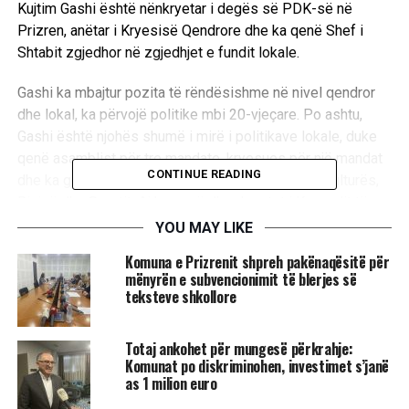
Kujtim Gashi është nënkryetar i degës së PDK-së në
Prizren, anëtar i Kryesisë Qendrore dhe ka qenë Shef i
Shtabit zgjedhor në zgjedhjet e fundit lokale.
Gashi ka mbajtur pozita të rëndësishme në nivel qendror
dhe lokal, ka përvojë politike mbi 20-vjeçare. Po ashtu,
Gashi është njohës shumë i mirë i politikave lokale, duke
qenë asamblist për tre mandate, kryesues për një mandat
CONTINUE READING
dhe ka gjashtë vite përvojë pune në Drejtorinë e Kulturës,
Rinisë dhe Sportit. Ai ka qenë dhe deputet i Kuvendit të
Republikës së Kosovës dhe Ministër i Kulturës, Rinisë
YOU MAY LIKE
dhe Sportit.
Komuna e Prizrenit shpreh pakënaqësitë për
mënyrën e subvencionimit të blerjes së
“Përvoja e tij shumëvjeçare në politikë, profesionalizmi i tij
teksteve shkollore
dhe njohja e politikave lokale e bëjnë Kujtim Gashin të
denjë për këtë pozitë dhe ai do të jetë vlerë e shtuar në
Totaj ankohet për mungesë përkrahje:
kabinetin e Kryetarit të Komunës së Prizrenit”, thuhet në
Komunat po diskriminohen, investimet s’janë
njoftimin e komunës së Prizrenit.
as 1 milion euro