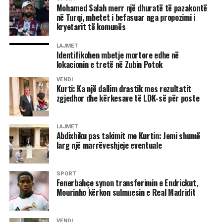
Mohamed Salah merr një dhuratë të pazakontë
Lideri i LDK-së bëri me dije se partia e tij ka kërkuar që ta
në Turqi, mbetet i befasuar nga propozimi i
kryetarit të komunës
propozojë emrin për postin e presidentit.
LAJMET
“Është çështja e presidentit. LDK ka kërkuar që presidenti
Identifikohen mbetje mortore edhe në
të propozohet nga LDK, natyrisht që emrat të diskutohen
lokacionin e tretë në Zubin Potok
me partnerët dhe në këtë pikë nuk kemi pasur dakordancë.
VENDI
Oferta e dhjetorit që LDK të merr jo kryetarit e Kuvendit,
Kurti: Ka një dallim drastik mes rezultatit
por zvkryeministrin dhe disa ministri nuk është e
zgjedhor dhe kërkesave të LDK-së për poste
mjaftueshme, nuk është e dinjitetshme as për të dhënë
zgjidhje për krizën që jemi. Nuk mund ta pranojmë si të
LAJMET
tillë, nëse e doni LDK-në në qeverisje atëherë LDK duhet
Abdixhiku pas takimit me Kurtin: Jemi shumë
të jetë e përfaqësuar”, deklaroi Abdixhiku. /Ekonomia
larg një marrëveshjeje eventuale
Online/
SPORT
Fenerbahçe synon transferimin e Endrickut,
Mourinho kërkon sulmuesin e Real Madridit
VENDI