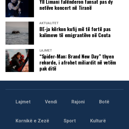
Yll Limani falënderon fansat pas dy
netëve koncert në Tiranë
AKTUALITET
BE-ja kërkon kufij më të fortë pas
kalimeve të emigrantëve në Ceuta
LAJMET
“Spider-Man: Brand New Day” thyen
rekorde, i afrohet miliardit në vetëm
pak ditë
Lajmet
Vendi
Rajoni
Botë
Kornikë e Zezë
Sport
Kulturë