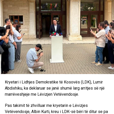
Kosovës, mirëpo vijmë sërish tek problemi i zgjedhjes së
presidentit, kjo është një formulë tashmë e sprovuar dhe
me metoda të njëjta nuk mund të kemi rezultate të tjera.
Andaj kjo do të shpjerë të pashmangshëm drejt
shpërndarjes së Kuvendit. Marrëveshjen politike nuk e
kemi ende. Pritjet janë të ndryshme, qëndrimet nuk
përputhen dhe është bindja ime që ka një dallim drastik
midis rezultatit zgjedhor dhe kërkesave të Lidhjes
Demokratike të Kosovës”, deklaroi Kurti pas takimit me
Abdixhikun. /Ekonomia Online/
Kryetari i Lidhjes Demokratike të Kosovës (LDK), Lumir
Abdixhiku, ka deklaruar se janë shumë larg arritjes së një
marrëveshjeje me Lëvizjen Vetëvendosje.
Pas takimit të zhvilluar me kryetarin e Lëvizjes
Vetëvendosje, Albin Kurti, kreu i LDK-së bëri të ditur se pa