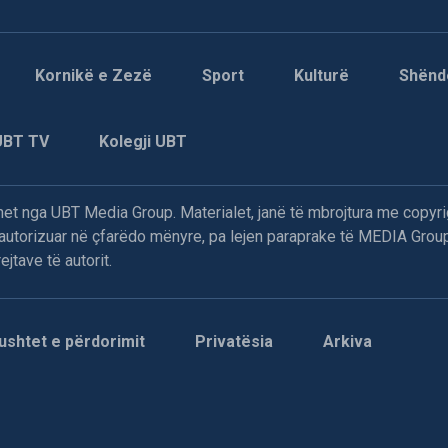
Kornikë e Zezë
Sport
Kulturë
Shënd
UBT TV
Kolegji UBT
t nga UBT Media Group. Materialet, janë të mbrojtura me copyri
paautorizuar në çfarëdo mënyre, pa lejen paraprake të MEDIA Group
jtave të autorit.
ushtet e përdorimit
Privatësia
Arkiva