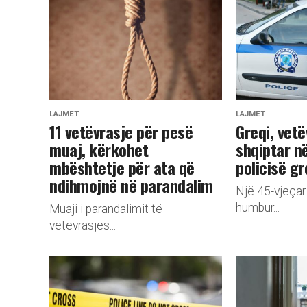
LAJMET
LAJMET
​11 vetëvrasje për pesë
Greqi, vetë
muaj, kërkohet
shqiptar n
mbështetje për ata që
policisë g
ndihmojnë në parandalim
Një 45-vjeçar
humbur...
Muaji i parandalimit të
vetëvrasjes...