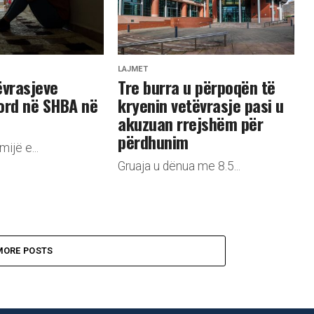
LAJMET
tëvrasjeve
Tre burra u përpoqën të
ord në SHBA në
kryenin vetëvrasje pasi u
akuzuan rrejshëm për
përdhunim
ijë e...
Gruaja u dënua me 8.5...
MORE POSTS