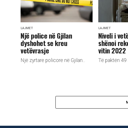
LAJMET
LAJMET
Një police në Gjilan
Niveli i ve
dyshohet se kreu
shënoi rek
vetëvrasje
vitin 2022
Një zyrtare policore në Gjilan...
Të paktën 49 m