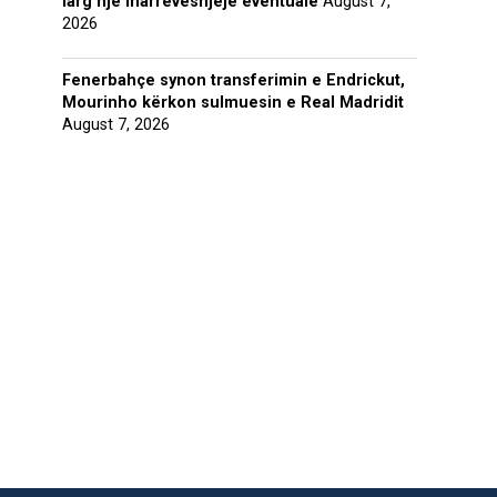
larg një marrëveshjeje eventuale
August 7,
2026
Fenerbahçe synon transferimin e Endrickut,
Mourinho kërkon sulmuesin e Real Madridit
August 7, 2026