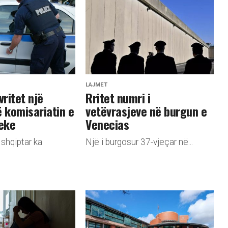
LAJMET
vritet një
​Rritet numri i
ë komisariatin e
vetëvrasjeve në burgun e
reke
Venecias
 shqiptar ka
Një i burgosur 37-vjeçar në...