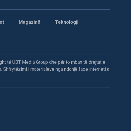
et
Magazinë
Teknologji
ght të UBT Media Group dhe për to mban të drejtat e
. Shfrytëzimi i materialeve nga ndonjë faqe interneti a