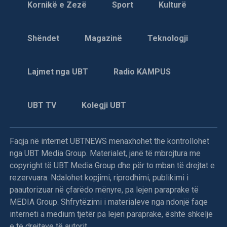
Kornikë e Zezë
Sport
Kulturë
Shëndet
Magazinë
Teknologji
Lajmet nga UBT
Radio KAMPUS
UBT TV
Kolegji UBT
Faqja në internet UBTNEWS menaxhohet the kontrollohet
nga UBT Media Group. Materialet, janë të mbrojtura me
copyright të UBT Media Group dhe për to mban të drejtat e
rezervuara. Ndalohet kopjimi, riprodhimi, publikimi i
paautorizuar në çfarëdo mënyre, pa lejen paraprake të
MEDIA Group. Shfrytëzimi i materialeve nga ndonjë faqe
interneti a medium tjetër pa lejen paraprake, është shkelje
e të drejtave të autorit.