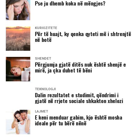
Pse ju dhemb koka në mëngjes?
KURIOZITETE
Për të huajt, ky qenka qyteti më i shtrenjtë
në botë
SHËNDET
Përgjumja gjatë ditës nuk është shenjë e
mirë, ja çka duhet të bëni
TEKNOLOGJI
Dalin rezultatet e studimit, qëndrimi i
gjatë në rrjete sociale shkakton xhelozi
LAJMET
E keni menduar gabim, kjo është mosha
ideale për tu bërë nënë