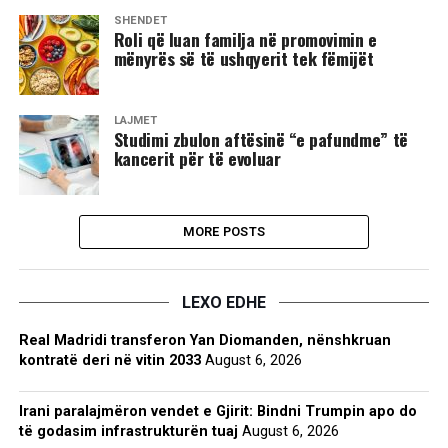
SHËNDET
Roli që luan familja në promovimin e
mënyrës së të ushqyerit tek fëmijët
LAJMET
​Studimi zbulon aftësinë “e pafundme” të
kancerit për të evoluar
MORE POSTS
LEXO EDHE
Real Madridi transferon Yan Diomanden, nënshkruan
kontratë deri në vitin 2033
August 6, 2026
Irani paralajmëron vendet e Gjirit: Bindni Trumpin apo do
të godasim infrastrukturën tuaj
August 6, 2026