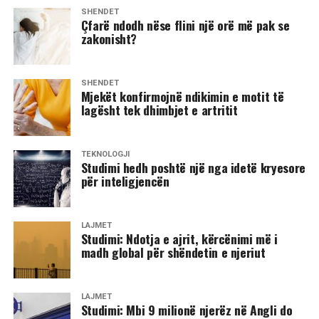
SHËNDET
​Çfarë ndodh nëse flini një orë më pak se
zakonisht?
SHËNDET
Mjekët konfirmojnë ndikimin e motit të
lagësht tek dhimbjet e artritit
TEKNOLOGJI
Studimi hedh poshtë një nga idetë kryesore
për inteligjencën
LAJMET
Studimi: Ndotja e ajrit, kërcënimi më i
madh global për shëndetin e njeriut
LAJMET
Studimi: Mbi 9 milionë njerëz në Angli do