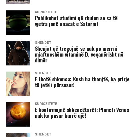
KURIOZITETE
Publikohet studimi që zbulon se sa të
vjetra janë unazat e Saturnit
SHËNDET
Shenjat që tregojnë se nuk po merrni
mjaftueshëm vitaminë D, veçanërisht në
dimër
SHËNDET
E thotë shkenca: Kush ha thonjtë, ka prirje
të jetë i përsosur!
KURIOZITETE
E konfirmojnë shkencëtarët: Planeti Venus
nuk ka pasur kurrë ujë!
SHËNDET