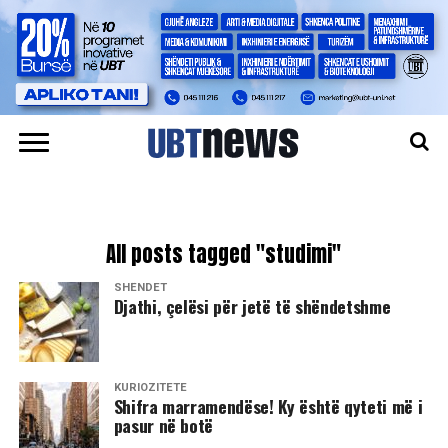
All posts tagged "studimi"
SHËNDET
Djathi, çelësi për jetë të shëndetshme
KURIOZITETE
Shifra marramendëse! Ky është qyteti më i
pasur në botë