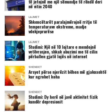
të jetojnë me një sëmundje të rëndë deri
në vitin 2040
LAJMET
Shkencëtarët paralajmërojnë rritje të
temperaturave ekstreme, madje
vdekjeprurëse
LAJMET
Studimi: Një në 10 lojtare e mendojnë
vetëvrasjen, shkak abuzimi me të cilin
përballen gjatë lojës në internet
SHËNDET
Arsyet përse njerëzit bëhen më gjaknxehtë
kur ngrohet koha
SHËNDET
Studimi: Dy herë në javë aktivitet fizik
kundër depresionit