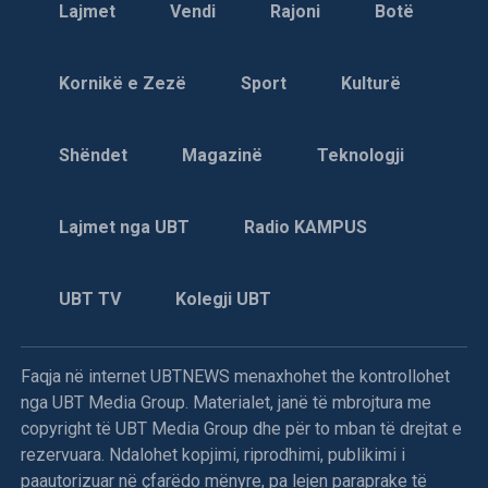
Lajmet
Vendi
Rajoni
Botë
Kornikë e Zezë
Sport
Kulturë
Shëndet
Magazinë
Teknologji
Lajmet nga UBT
Radio KAMPUS
UBT TV
Kolegji UBT
Faqja në internet UBTNEWS menaxhohet the kontrollohet
nga UBT Media Group. Materialet, janë të mbrojtura me
copyright të UBT Media Group dhe për to mban të drejtat e
rezervuara. Ndalohet kopjimi, riprodhimi, publikimi i
paautorizuar në çfarëdo mënyre, pa lejen paraprake të