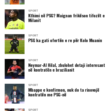
SPORT
​Kthimi në PSG? Maignan frikëson tifozët e
Milanit
SPORT
​PSG ka gati ofertën e re për Kolo Muanin
SPORT
​Neymar-Al Hilal, zbulohet detaji interesant
në kontratën e brazilianit
SPORT
Mbappe e konfirmon, nuk do ta rinovojë
kontratën me PSG-në
SPORT