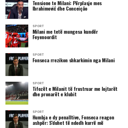
Tensione te Milani: Përplasje mes
Ibrahimović dhe Conceição
SPORT
​Milani me tetë mungesa kundër
Feyenoordit
SPORT
​Fonseca rrezikon shkarkimin nga Milani
SPORT
​Tifozët e Milanit të frustruar me lojtarët
dhe pronarët e klubit
SPORT
​Humbja e dy penalltive, Fonseca reagon
ashpër: S’duhet të ndodh kurrë më