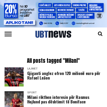
All posts tagged "Milani"
LAJMET
​Gjiganti anglez ofron 120 milionë euro për
Rafael Leãon
SPORT
Milani rikthen interesin për Rasmus
Hojlund pas dështimit të Boniface