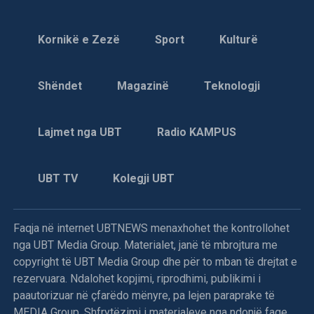
Kornikë e Zezë
Sport
Kulturë
Shëndet
Magazinë
Teknologji
Lajmet nga UBT
Radio KAMPUS
UBT TV
Kolegji UBT
Faqja në internet UBTNEWS menaxhohet the kontrollohet
nga UBT Media Group. Materialet, janë të mbrojtura me
copyright të UBT Media Group dhe për to mban të drejtat e
rezervuara. Ndalohet kopjimi, riprodhimi, publikimi i
paautorizuar në çfarëdo mënyre, pa lejen paraprake të
MEDIA Group. Shfrytëzimi i materialeve nga ndonjë faqe