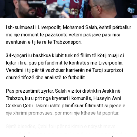
RELATED TOPICS:
MANCHESTER UNITED
MILANI
RASMUS HOJLUND
VICTOR BONIFACE
UP NEXT
Ish-sulmuesi i Liverpoolit, Mohamed Salah, është përballur
Trajneri i Lille flet për të ardhmen e Edon Zhegrovës
me një moment të pazakontë vetëm pak javë pasi nisi
aventurën e tij të re te Trabzonspori.
DON'T MISS
Stefan Bajcetic pritet të largohet nga Liverpool para
mbylljes së afatit kalimtar
34-vjeçari iu bashkua klubit turk në fillim të këtij muaji si
lojtar i lirë, pas përfundimit të kontratës me Liverpoolin.
Vendimi i tij për të vazhduar karrierën në Turqi surprizoi
shumë tifozë dhe analistë të futbollit.
Pas prezantimit zyrtar, Salah vizitoi distriktin Arakli në
Trabzon, ku u prit nga kryetari i komunës, Huseyin Avni
Coskun Çebi. Takimi ishte planifikuar fillimisht si pjesë e
një xhirimi promovues, por mori një kthesë të papritur.
Gjatë bisedës, Çebi foli për ndikimin e ndryshimeve
klimatike dhe përmendi se në të ardhmen temperaturat e