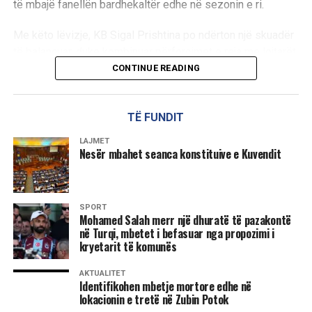
të mbajë fanellën bardhekaltër edhe në sezonin e ri.
Me këto lëvizje, KB Sigal Prishtina po ndërton një skuadër
të balancuar, duke kombinuar përforcimet e reja me lojtarët
që tashmë e njohin ambientin e klubit.
CONTINUE READING
D.L
TË FUNDIT
LAJMET
Nesër mbahet seanca konstituive e Kuvendit
SPORT
Mohamed Salah merr një dhuratë të pazakontë
në Turqi, mbetet i befasuar nga propozimi i
kryetarit të komunës
AKTUALITET
Identifikohen mbetje mortore edhe në
lokacionin e tretë në Zubin Potok