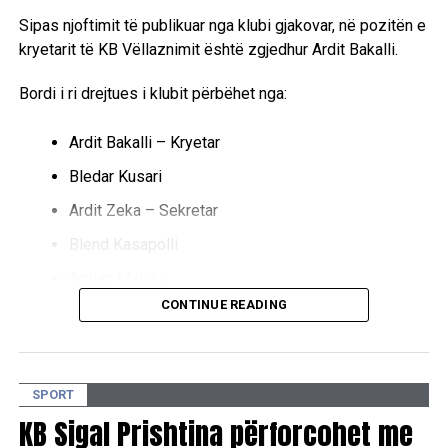
Sipas njoftimit të publikuar nga klubi gjakovar, në pozitën e
kryetarit të KB Vëllaznimit është zgjedhur Ardit Bakalli.
Bordi i ri drejtues i klubit përbëhet nga:
Ardit Bakalli – Kryetar
Bledar Kusari
Ardit Zeka – Sekretar
Blend Kasapolli
Ardian Maloku
CONTINUE READING
Behar Ferizi
Shkëlqim Gërqina
Jeton Bakalli
SPORT
Endrit Berisha
KB Sigal Prishtina përforcohet me