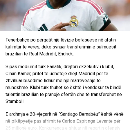
“Faleminderit”, përpara se ta përshëndeste me shtrëngim
duarsh.
Salah ka nisur kështu një kapitull të ri në karrierën e tij me
Trabzonsporin, klub me të cilin, sipas raportimeve, do të
përfitojë rreth 16.8 milionë euro në sezon. Me afrimin e
Fenerbahçe po përgatit një lëvizje befasuese në afatin
yllit egjiptian, Trabzonspori synon të rivalizojë
kalimtar të verës, duke synuar transferimin e sulmuesit
Galatasarayn dhe Fenerbahçen në garën për titullin e
brazilian të Real Madridit, Endrick.
kampionit në Turqi.
Sipas mediumit turk Fanatik, drejtori ekzekutiv i klubit,
D.L
Cihan Kamer, pritet të udhëtojë drejt Madridit për të
zhvilluar bisedime lidhur me një marrëveshje të
mundshme. Klubi turk thuhet se është i vendosur ta bindë
talentin brazilian të pranojë ofertën dhe të transferohet në
Stamboll.
E ardhmja e 20-vjeçarit në “Santiago Bernabéu” është vënë
në pikëpyetje pas afrimit të Carlos Espit nga Levante për
25 milionë euro. Konkurrenca e shtuar në repartin ofensiv