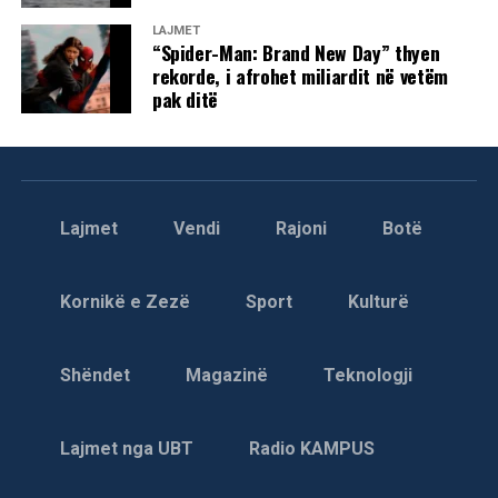
LAJMET
“Spider-Man: Brand New Day” thyen
rekorde, i afrohet miliardit në vetëm
pak ditë
Lajmet
Vendi
Rajoni
Botë
Kornikë e Zezë
Sport
Kulturë
Shëndet
Magazinë
Teknologji
Lajmet nga UBT
Radio KAMPUS