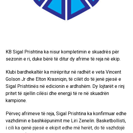
KB Sigal Prishtina ka nisur kompletimin e skuadrës për
sezonin e ri, duke bërë të ditur dy afrime të reja në ekip.
Klubi bardhekaltër ka mirëpritur në radhët e veta Vincent
Golson Jr dhe Elton Krasniqin, të cilët do të jenë pjesë e
Sigal Prishtinës në edicionin e ardhshëm. Dy lojtarët e rinj
pritet të sjellin cilësi dhe energji të re në skuadrën
kampione.
Përveç afrimeve të reja, Sigal Prishtina ka konfirmuar edhe
vazhdimin e bashkëpunimit me Liri Zenelin. Basketbollisti,
i cili ka qenë pjesë e ekipit edhe më herët, do të vazhdojë