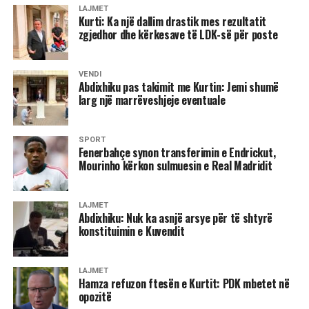
LAJMET
Kurti: Ka një dallim drastik mes rezultatit
zgjedhor dhe kërkesave të LDK-së për poste
VENDI
Abdixhiku pas takimit me Kurtin: Jemi shumë
larg një marrëveshjeje eventuale
SPORT
Fenerbahçe synon transferimin e Endrickut,
Mourinho kërkon sulmuesin e Real Madridit
LAJMET
Abdixhiku: Nuk ka asnjë arsye për të shtyrë
konstituimin e Kuvendit
LAJMET
Hamza refuzon ftesën e Kurtit: PDK mbetet në
opozitë