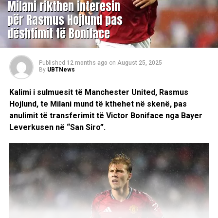
Milani rikthen interesin
për Rasmus Hojlund pas
dështimit të Boniface
Published
12 months ago
on
August 25, 2025
By
UBTNews
Kalimi i sulmuesit të Manchester United, Rasmus
Hojlund, te Milani mund të kthehet në skenë, pas
anulimit të transferimit të Victor Boniface nga Bayer
Leverkusen në “San Siro”.