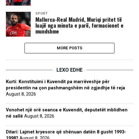
SPORT
​Mallorca-Real Madrid, Muriqi pritet të
luajë nga minuta e parë, formacionet e
mundshme
MORE POSTS
LEXO EDHE
Kurti: Konstituimi i Kuvendit pa marrëveshje për
presidentin na çon pashmangshëm në zgjedhje të reja
August 8, 2026
Vonohet një orë seanca e Kuvendit, deputetët mblidhen
në sallë
August 8, 2026
Ditari: Lajmet kryesore që shënuan datën 8 gusht 1993-
1998?
August 8, 2026