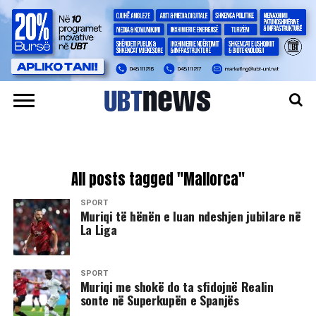
All posts tagged "Mallorca"
SPORT
Muriqi të hënën e luan ndeshjen jubilare në
La Liga
SPORT
Muriqi me shokë do ta sfidojnë Realin
sonte në Superkupën e Spanjës