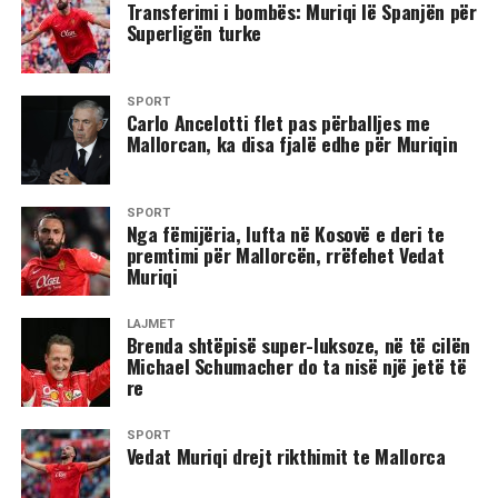
Transferimi i bombës: Muriqi lë Spanjën për
Superligën turke
SPORT
Carlo Ancelotti flet pas përballjes me
Mallorcan, ka disa fjalë edhe për Muriqin
SPORT
​Nga fëmijëria, lufta në Kosovë e deri te
premtimi për Mallorcën, rrëfehet Vedat
Muriqi
LAJMET
Brenda shtëpisë super-luksoze, në të cilën
Michael Schumacher do ta nisë një jetë të
re
SPORT
​Vedat Muriqi drejt rikthimit te Mallorca