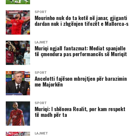
SPORT
Mourinho nuk do ta ketë në janar, gjiganti
dardan nuk i zhgënjen tifozët e Mallorca-s
LAJMET
Muriqi ngjall fantazmat: Mediat spanjolle
të çmendura pas performancës së Muriqit
SPORT
Ancelotti fajëson mbrojtjen për barazimin
me Majorkën
SPORT
Muriqi: I shënova Realit, por kam respekt
të madh për ta
LAJMET