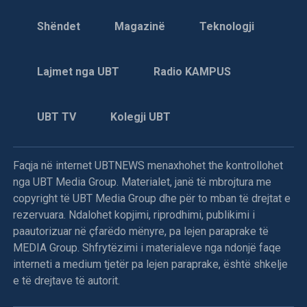
Shëndet
Magazinë
Teknologji
Lajmet nga UBT
Radio KAMPUS
UBT TV
Kolegji UBT
Faqja në internet UBTNEWS menaxhohet the kontrollohet
nga UBT Media Group. Materialet, janë të mbrojtura me
copyright të UBT Media Group dhe për to mban të drejtat e
rezervuara. Ndalohet kopjimi, riprodhimi, publikimi i
paautorizuar në çfarëdo mënyre, pa lejen paraprake të
MEDIA Group. Shfrytëzimi i materialeve nga ndonjë faqe
interneti a medium tjetër pa lejen paraprake, është shkelje
e të drejtave të autorit.