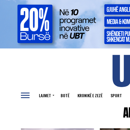
LAJMET
BOTË
KRONIKË E ZEZË
SPORT
A