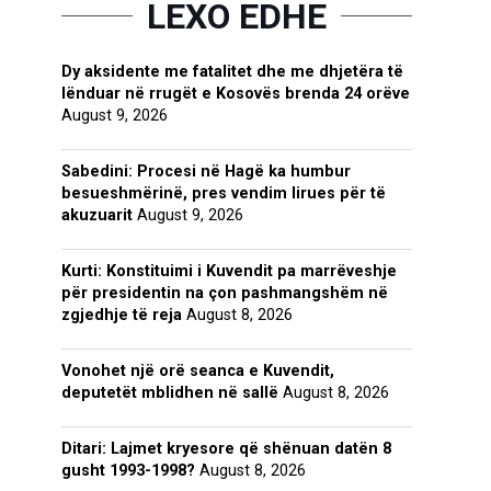
LEXO EDHE
Dy aksidente me fatalitet dhe me dhjetëra të
lënduar në rrugët e Kosovës brenda 24 orëve
August 9, 2026
Sabedini: Procesi në Hagë ka humbur
besueshmërinë, pres vendim lirues për të
akuzuarit
August 9, 2026
Kurti: Konstituimi i Kuvendit pa marrëveshje
për presidentin na çon pashmangshëm në
zgjedhje të reja
August 8, 2026
Vonohet një orë seanca e Kuvendit,
deputetët mblidhen në sallë
August 8, 2026
Ditari: Lajmet kryesore që shënuan datën 8
gusht 1993-1998?
August 8, 2026