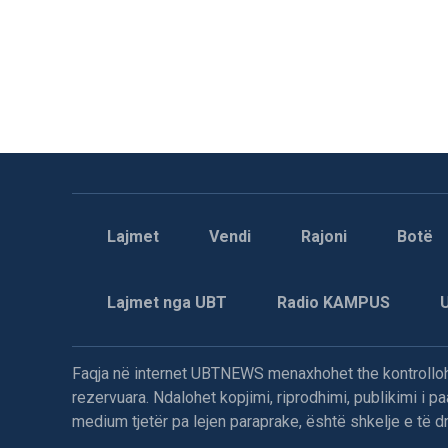
Lajmet
Vendi
Rajoni
Botë
Lajmet nga UBT
Radio KAMPUS
Faqja në internet UBTNEWS menaxhohet the kontrollohe
rezervuara. Ndalohet kopjimi, riprodhimi, publikimi i 
medium tjetër pa lejen paraprake, është shkelje e të dre