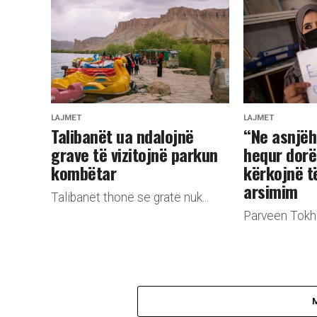
LAJMET
LAJMET
Talibanët ua ndalojnë
“Ne asnjëh
grave të vizitojnë parkun
hequr dorë
kombëtar
kërkojnë t
arsimim
Talibanët thonë se gratë nuk...
Parveen Tokhi 