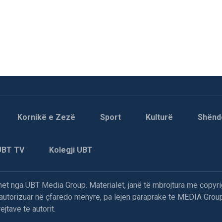
Kornikë e Zezë
Sport
Kulturë
Shënd
UBT TV
Kolegji UBT
t nga UBT Media Group. Materialet, janë të mbrojtura me copyri
paautorizuar në çfarëdo mënyre, pa lejen paraprake të MEDIA Group
jtave të autorit.