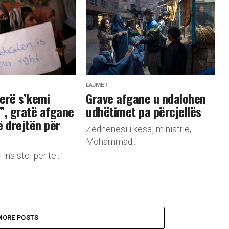
LAJMET
erë s’kemi
Grave afgane u ndalohen
”, gratë afgane
udhëtimet pa përcjellës
ë drejtën për
Zëdhënësi i kësaj ministrie,
Mohammad...
insistoi për të...
MORE POSTS