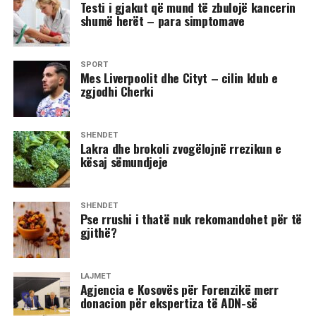
Testi i gjakut që mund të zbulojë kancerin
shumë herët – para simptomave
SPORT
Mes Liverpoolit dhe Cityt – cilin klub e
zgjodhi Cherki
SHËNDET
Lakra dhe brokoli zvogëlojnë rrezikun e
kësaj sëmundjeje
SHËNDET
Pse rrushi i thatë nuk rekomandohet për të
gjithë?
LAJMET
Agjencia e Kosovës për Forenzikë merr
donacion për ekspertiza të ADN-së