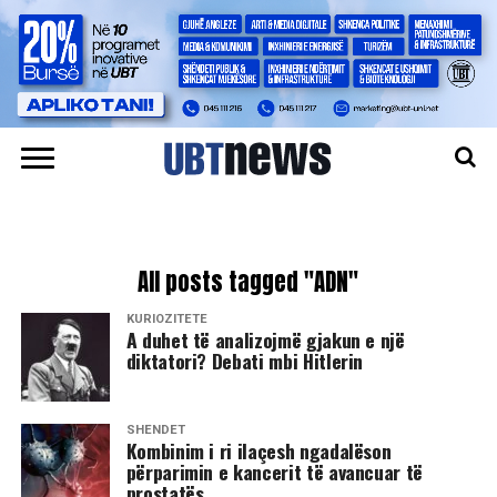
All posts tagged "ADN"
KURIOZITETE
A duhet të analizojmë gjakun e një
diktatori? Debati mbi Hitlerin
SHËNDET
Kombinim i ri ilaçesh ngadalëson
përparimin e kancerit të avancuar të
prostatës