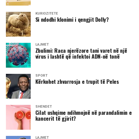
KURIOZITETE
Si ndodhi klonimi i qengjit Dolly?
LAJMET
​Zbulimi: Raca njerëzore tani varet në një
virus i lashtë që infektoi ADN-në tonë
SPORT
​Kërkohet zhvarrosja e trupit të Peles
SHËNDET
Cilat ushqime ndihmojnë në parandalimin e
kancerit të gjirit?
LAJMET