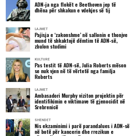
ADN-ja nga flokët e Beethoven jep të
dhëna për shkakun e vdekjes së tij
LAJMET
Pajisja e ‘zakonshme’ në sallonin e thonjve
mund të shkaktojë dëmtim të ADN-së,
zbulon studimi
KULTURË
Pas testit të ADN-së, Julia Roberts mëson
se nuk vjen në të vërtetë nga familja
Roberts
LAJMET
​Ambasadori Murphy viziton projektin për
identifikimin e viktimave të gjenocidit në
Srebrenicë
SHËNDET
​Nis ekzaminimi i parë parandalues i ADN-së
në botë për kancerin dhe rrezikun e