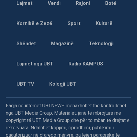
Lajmet
Vendi
Rajoni
Botë
Kornikë e Zezë
Sport
Kulturë
Shëndet
Magazinë
Teknologji
Lajmet nga UBT
Radio KAMPUS
UBT TV
Kolegji UBT
Faqja në internet UBTNEWS menaxhohet the kontrollohet
nga UBT Media Group. Materialet, janë të mbrojtura me
copyright të UBT Media Group dhe për to mban të drejtat e
rezervuara. Ndalohet kopjimi, riprodhimi, publikimi i
paautorizuar në çfarëdo mënyre, pa lejen paraprake të