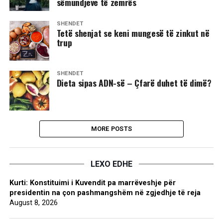
sëmundjeve të zemrës
SHËNDET
Tetë shenjat se keni mungesë të zinkut në
trup
SHËNDET
Dieta sipas ADN-së – Çfarë duhet të dimë?
MORE POSTS
LEXO EDHE
Kurti: Konstituimi i Kuvendit pa marrëveshje për
presidentin na çon pashmangshëm në zgjedhje të reja
August 8, 2026