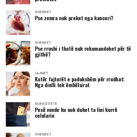
SHËNDET
Pse zemra nuk preket nga kanceri?
SHËNDET
Pse rrushi i thatë nuk rekomandohet për të
gjithë?
LAJMET
Katër fajtorët e padukshëm për rrudhat:
Nga dielli tek ëmbëlsirat
KURIOZITETE
Pesë vende ku nuk duhet ta lini kurrë
celularin
SHËNDET