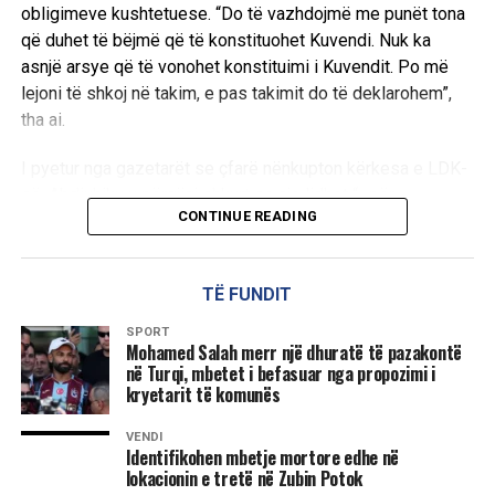
obligimeve kushtetuese. “Do të vazhdojmë me punët tona
që duhet të bëjmë që të konstituohet Kuvendi. Nuk ka
asnjë arsye që të vonohet konstituimi i Kuvendit. Po më
lejoni të shkoj në takim, e pas takimit do të deklarohem”,
tha ai.
I pyetur nga gazetarët se çfarë nënkupton kërkesa e LDK-
së, Abdixhiku u përgjigj shkurt se ajo lidhet “…për
CONTINUE READING
konstituimin e Kuvendit”.
Në pyetjen nëse pret një marrëveshje gjatë ditës apo
TË FUNDIT
thirrjen e seancës konstitutive, kreu i LDK-së theksoi se
seanca duhet të mbahet pa vonesë. “Duhet të ketë seancë
SPORT
konstitutive. Duhet të ketë seancë konstitutive. Nuk ka
Mohamed Salah merr një dhuratë të pazakontë
në Turqi, mbetet i befasuar nga propozimi i
nevojë të vonohet me konstituimin e Kuvendit. Duhet të
kryetarit të komunës
votohet kryetari i Kuvendit dhe Kryesia e Kuvendit. LDK-ja
as ka kërkuar, as kërkon që të bëhet ose të ketë vonesa të
VENDI
Identifikohen mbetje mortore edhe në
tilla”, deklaroi ai.
lokacionin e tretë në Zubin Potok