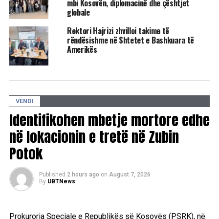
mbi Kosovën, diplomacinë dhe çështjet
të Ukrainës
globale
DON'T MISS
Rektori Hajrizi zhvilloi takime të
Ukraina ka tërhequr 307 fëmijë nga territoret e
rëndësishme në Shtetet e Bashkuara të
pushtuara
Amerikës
VENDI
Identifikohen mbetje mortore edhe
në lokacionin e tretë në Zubin
Potok
Published
2 hours ago
on
August 7, 2026
By
UBTNews
Prokuroria Speciale e Republikës së Kosovës (PSRK), në