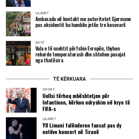
LAJMET
Ambasada në kontakt me autoritetet Gjermane
pas aksidentit ku humbën jetën tre kosovarë
BOTË
Vala e të nxehtit përfshin Evropën, thyhen
rekorde temperaturash dhe shtohen pasojat
nga thatësira
TË KËRKUARA
SPORT
Uellsi tërheq mbështetjen për
Infantinon, kërkon ndryshim në krye të
FIFA-s
LAJMET
Yll Limani falënderon fansat pas dy
netëve koncert në Tiranë