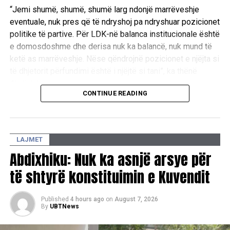
“Jemi shumë, shumë, shumë larg ndonjë marrëveshje
eventuale, nuk pres që të ndryshoj pa ndryshuar pozicionet
politike të partive. Për LDK-në balanca institucionale është
e domosdoshme dhe derisa nuk ka balancë, nuk mund të
ketë as marrëveshje. Nëse qëndrojnë pozicionet e njëjta si
të dhjetorit përfundimi është i njëjtë si tani”, ka thënë
Abdixhiku.
CONTINUE READING
Ai theksoi se qëllimi i LDK-së ka qenë gjithmonë gjetja e
një zgjidhjeje, ndërsa shprehu keqardhje se procesi po
shkon drejt një rruge pa zgjidhje afatgjatë.
LAJMET
“Qëllimi i LDK ka qenë të gjendet zgjidhja, jo të merremi
Abdixhiku: Nuk ka asnjë arsye për
kush kë po e mund, po e mashtron, po e vonon. Në këtë
të shtyrë konstituimin e Kuvendit
pikë me keqardhje them se jemi në rrugë që nuk jep
zgjidhje afatgjate”, u shpreh ai.
Published
4 hours ago
on
August 7, 2026
By
UBTNews
Lideri i LDK-së bëri me dije se partia e tij ka kërkuar që ta
propozojë emrin për postin e presidentit.