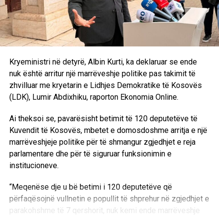
Kryeministri në detyrë, Albin Kurti, ka deklaruar se ende
nuk është arritur një marrëveshje politike pas takimit të
zhvilluar me kryetarin e Lidhjes Demokratike të Kosovës
(LDK), Lumir Abdixhiku, raporton Ekonomia Online.
Ai theksoi se, pavarësisht betimit të 120 deputetëve të
Kuvendit të Kosovës, mbetet e domosdoshme arritja e një
marrëveshjeje politike për të shmangur zgjedhjet e reja
parlamentare dhe për të siguruar funksionimin e
institucioneve.
“Meqenëse dje u bë betimi i 120 deputetëve që
përfaqësojnë vullnetin e popullit të shprehur në zgjedhjet e
parakohshme të 7 qershorit, nuk kemi ende marrëveshje