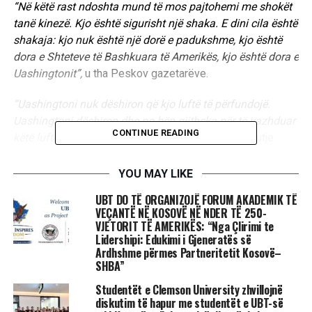
“Në këtë rast ndoshta mund të mos pajtohemi me shokët
tanë kinezë. Kjo është sigurisht një shaka. E dini cila është
shakaja: kjo nuk është një dorë e padukshme, kjo është
dora e Shteteve të Bashkuara të Amerikës, kjo është dora e
Uashingtonit”,
u tha Peskov gazetarëve.
“Uashingtoni nuk dëshiron që kjo luftë të përfundojë.
Uashingtoni dëshiron dhe po bën gjithçka për të vazhduar
CONTINUE READING
këtë luftë. Kjo është dora e dukshme”,
deklaroi ai tutje.
Duke iu referuar planit të paqes të Kinës, Peskov tha se
YOU MAY LIKE
Moska është në kontakt të vazhdueshëm me Pekinin dhe
UBT DO TË ORGANIZOJË FORUM AKADEMIK TË
është e natyrshme që një vend kaq “i fuqishëm dhe
VEÇANTË NË KOSOVË NË NDER TË 250-
autoritar” të ketë zë për problemet botërore./
UBTNews
/
VJETORIT TË AMERIKËS: “Nga Çlirimi te
Lidershipi: Edukimi i Gjeneratës së
Ardhshme përmes Partneritetit Kosovë–
SHBA”
RELATED TOPICS:
RUSIA
SHBA
UASHINGTONI
PEKINI
Studentët e Clemson University zhvillojnë
UP NEXT
diskutim të hapur me studentët e UBT-së
​Të paktën 29 sulme ruse në 24-orët e fundit në Donesk