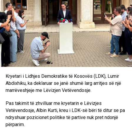
me metoda të njëjta nuk mund të kemi rezultate të tjera.
Andaj kjo do të shpjerë të pashmangshëm drejt
shpërndarjes së Kuvendit. Marrëveshjen politike nuk e
kemi ende. Pritjet janë të ndryshme, qëndrimet nuk
përputhen dhe është bindja ime që ka një dallim drastik
midis rezultatit zgjedhor dhe kërkesave të Lidhjes
Demokratike të Kosovës”, deklaroi Kurti pas takimit me
Abdixhikun. /Ekonomia Online/
Kryetari i Lidhjes Demokratike të Kosovës (LDK), Lumir
Abdixhiku, ka deklaruar se janë shumë larg arritjes së një
marrëveshjeje me Lëvizjen Vetëvendosje.
Pas takimit të zhvilluar me kryetarin e Lëvizjes
Vetëvendosje, Albin Kurti, kreu i LDK-së bëri të ditur se pa
ndryshuar pozicionet politike të partive nuk pret ndonjë
përparim.