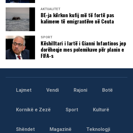
AKTUALITET
BE-ja kërkon kufij më të fortë pas
kalimeve të emigrantëve në Ceuta
SPORT
Këshilltari i lartë i Gianni Infantinos jep
dorëheqje mes polemikave për planin e
FIFA-s
Lajmet
Vendi
Rajoni
Botë
Kornikë e Zezë
Sport
Kulturë
Shëndet
Magazinë
Teknologji