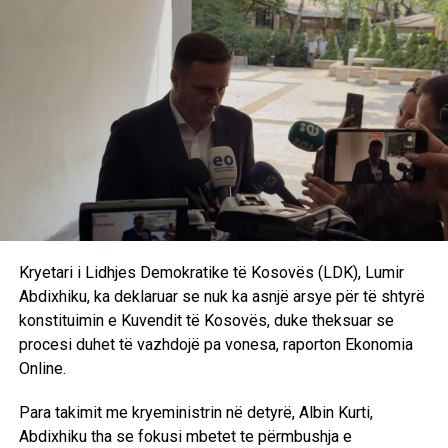
“Është çështja e presidentit. LDK ka kërkuar që presidenti
të propozohet nga LDK, natyrisht që emrat të diskutohen
me partnerët dhe në këtë pikë nuk kemi pasur dakordancë.
Oferta e dhjetorit që LDK të merr jo kryetarit e Kuvendit,
por zvkryeministrin dhe disa ministri nuk është e
mjaftueshme, nuk është e dinjitetshme as për të dhënë
zgjidhje për krizën që jemi. Nuk mund ta pranojmë si të
tillë, nëse e doni LDK-në në qeverisje atëherë LDK duhet
të jetë e përfaqësuar”, deklaroi Abdixhiku. /Ekonomia
Online/
Kryetari i Lidhjes Demokratike të Kosovës (LDK), Lumir
Abdixhiku, ka deklaruar se nuk ka asnjë arsye për të shtyrë
konstituimin e Kuvendit të Kosovës, duke theksuar se
procesi duhet të vazhdojë pa vonesa, raporton Ekonomia
Online.
Para takimit me kryeministrin në detyrë, Albin Kurti,
Abdixhiku tha se fokusi mbetet te përmbushja e