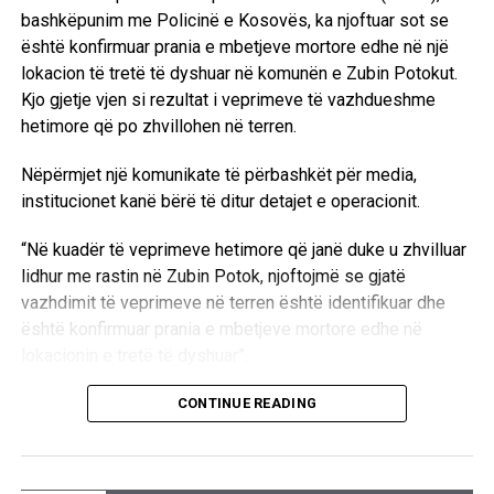
bashkëpunim me Policinë e Kosovës, ka njoftuar sot se
është konfirmuar prania e mbetjeve mortore edhe në një
lokacion të tretë të dyshuar në komunën e Zubin Potokut.
Kjo gjetje vjen si rezultat i veprimeve të vazhdueshme
hetimore që po zhvillohen në terren.
Nëpërmjet një komunikate të përbashkët për media,
institucionet kanë bërë të ditur detajet e operacionit.
“Në kuadër të veprimeve hetimore që janë duke u zhvilluar
lidhur me rastin në Zubin Potok, njoftojmë se gjatë
vazhdimit të veprimeve në terren është identifikuar dhe
është konfirmuar prania e mbetjeve mortore edhe në
lokacionin e tretë të dyshuar”.
Aktualisht, autoritetet kompetente janë duke kryer
CONTINUE READING
ekzaminimet e nevojshme në këtë zonë.
“Në këtë lokacion janë duke u zhvilluar ekzaminimet dhe