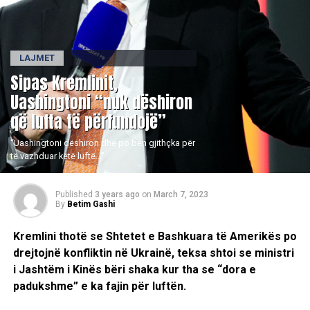
LAJMET
Sipas Kremlinit,
Uashingtoni “nuk dëshiron
që lufta të përfundojë”
“Uashingtoni dëshiron dhe po bën gjithçka për
të vazhduar këtë luftë…”
Published
3 years ago
on
March 7, 2023
By
Betim Gashi
Kremlini thotë se Shtetet e Bashkuara të Amerikës po
drejtojnë konfliktin në Ukrainë, teksa shtoi se ministri
i Jashtëm i Kinës bëri shaka kur tha se “dora e
padukshme” e ka fajin për luftën.