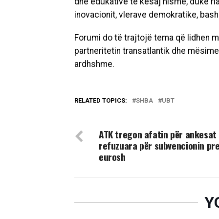
dhe edukative të kësaj nisme, duke ri
inovacionit, vlerave demokratike, b
Forumi do të trajtojë tema që lidhen me
partneritetin transatlantik dhe mësim
ardhshme.
RELATED TOPICS:
SHBA
UBT
DON'T MISS
ATK tregon afatin për ankesat
refuzuara për subvencionin pre
eurosh
Y