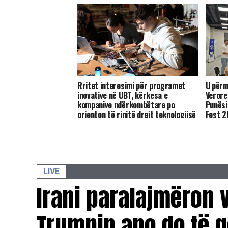
Rritet interesimi për programet
U përm
inovative në UBT, kërkesa e
Verore
kompanive ndërkombëtare po
Punësi
orienton të rinjtë drejt teknologjisë
Fest 
LIVE
Irani paralajmëron v
Trumpin apo do të g