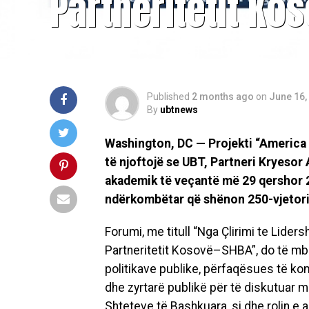
Partneritetit Ko
Published
2 months ago
on
June 16,
By
ubtnews
Washington, DC — Projekti “America
të njoftojë se UBT, Partneri Kryesor 
akademik të veçantë më 29 qershor 2
ndërkombëtar që shënon 250-vjetori
Forumi, me titull “Nga Çlirimi te Lide
Partneritetit Kosovë–SHBA”, do të mb
politikave publike, përfaqësues të kom
dhe zyrtarë publikë për të diskutua
Shteteve të Bashkuara, si dhe rolin e 