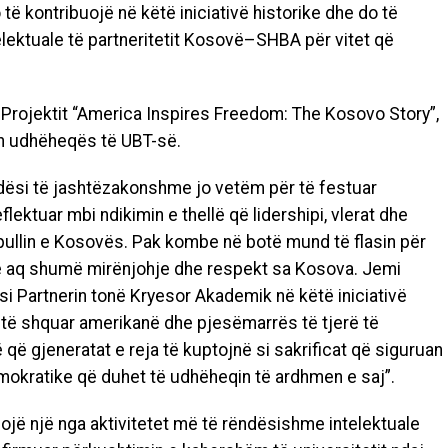
të kontribuojë në këtë iniciativë historike dhe do të
lektuale të partneritetit Kosovë–SHBA për vitet që
i Projektit “America Inspires Freedom: The Kosovo Story”,
lin udhëheqës të UBT-së.
ndësi të jashtëzakonshme jo vetëm për të festuar
flektuar mbi ndikimin e thellë që lidershipi, vlerat dhe
ullin e Kosovës. Pak kombe në botë mund të flasin për
 me aq shumë mirënjohje dhe respekt sa Kosova. Jemi
si Partnerin tonë Kryesor Akademik në këtë iniciativë
s të shquar amerikanë dhe pjesëmarrës të tjerë të
ë gjeneratat e reja të kuptojnë si sakrificat që siguruan
emokratike që duhet të udhëheqin të ardhmen e saj”.
izojë një nga aktivitetet më të rëndësishme intelektuale