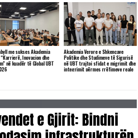
byll me sukses Akademia
Akademia Verore e Shkencave
 “Karrierë, Inovacion dhe
Politike dhe Studimeve të Sigurisë
m” në kuadër të Global UBT
në UBT trajtoi sfidat e migrimit dhe
2026
integrimit përmes rrëfimeve reale
endet e Gjirit: Bindni
odasim infrastrukturën