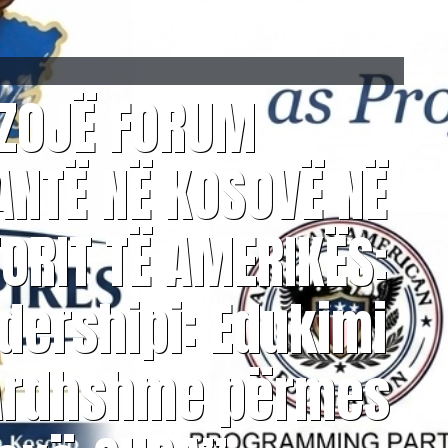
IZOJË FORUM
ANTË NË KOSOVË NË
ORIT TË AMERIKËS:
idershipi: Edukimi
 Ardhshme përmes