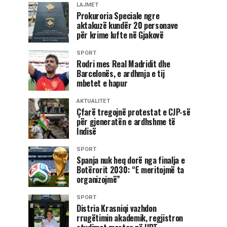
LAJMET
Prokuroria Speciale ngre
aktakuzë kundër 20 personave
për krime lufte në Gjakovë
SPORT
Rodri mes Real Madridit dhe
Barcelonës, e ardhmja e tij
mbetet e hapur
AKTUALITET
Çfarë tregojnë protestat e CJP-së
për gjeneratën e ardhshme të
Indisë
SPORT
Spanja nuk heq dorë nga finalja e
Botërorit 2030: “E meritojmë ta
organizojmë”
SPORT
Distria Krasniqi vazhdon
rrugëtimin akademik, regjistron