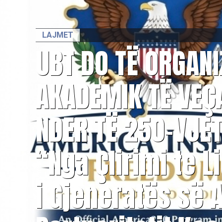
LAJMET
UBT DO TË ORGAN
AKADEMIK TË VEÇ
NDER TË 250-VJET
“Nga Çlirimi te L
i Gjeneratës së