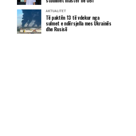
studimet master në UBT
AKTUALITET
Të paktën 13 të vdekur nga
sulmet e ndërsjella mes Ukrainës
dhe Rusisë