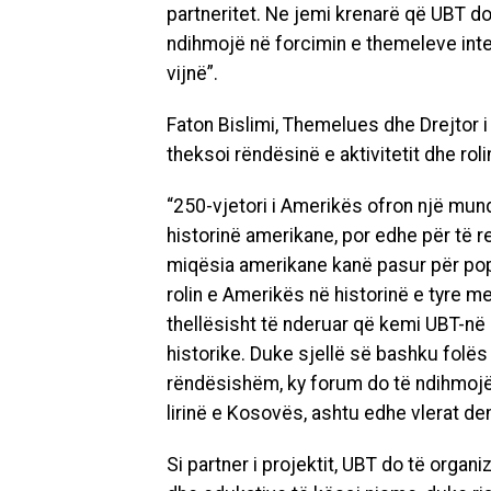
partneritet. Ne jemi krenarë që UBT do 
ndihmojë në forcimin e themeleve inte
vijnë”.
Faton Bislimi, Themelues dhe Drejtor 
theksoi rëndësinë e aktivitetit dhe ro
“250-vjetori i Amerikës ofron një mu
historinë amerikane, por edhe për të re
miqësia amerikane kanë pasur për pop
rolin e Amerikës në historinë e tyre
thellësisht të nderuar që kemi UBT-në 
historike. Duke sjellë së bashku folë
rëndësishëm, ky forum do të ndihmojë q
lirinë e Kosovës, ashtu edhe vlerat d
Si partner i projektit, UBT do të organ