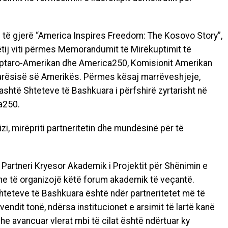
më të gjerë “America Inspires Freedom: The Kosovo Story”,
 këtij viti përmes Memorandumit të Mirëkuptimit të
iptaro-Amerikan dhe America250, Komisionit Amerikan
varësisë së Amerikës. Përmes kësaj marrëveshjeje,
ashtë Shteteve të Bashkuara i përfshirë zyrtarisht në
a250.
izi, mirëpriti partneritetin dhe mundësinë për të
 Partneri Kryesor Akademik i Projektit për Shënimin e
he të organizojë këtë forum akademik të veçantë.
teteve të Bashkuara është ndër partneritetet më të
ndit tonë, ndërsa institucionet e arsimit të lartë kanë
dhe avancuar vlerat mbi të cilat është ndërtuar ky