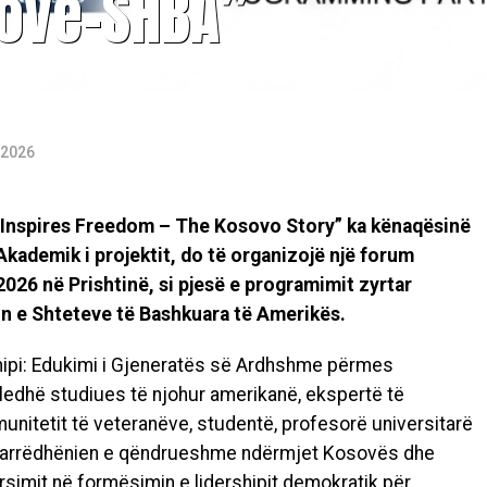
sovë–SHBA”
 2026
 Inspires Freedom – The Kosovo Story” ka kënaqësinë
Akademik i projektit, do të organizojë një forum
026 në Prishtinë, si pjesë e programimit zyrtar
n e Shteteve të Bashkuara të Amerikës.
rshipi: Edukimi i Gjeneratës së Ardhshme përmes
ledhë studiues të njohur amerikanë, ekspertë të
unitetit të veteranëve, studentë, profesorë universitarë
r marrëdhënien e qëndrueshme ndërmjet Kosovës dhe
arsimit në formësimin e lidershipit demokratik për