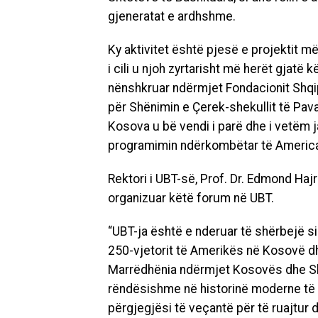
gjeneratat e ardhshme.
Ky aktivitet është pjesë e projektit 
i cili u njoh zyrtarisht më herët gjatë
nënshkruar ndërmjet Fondacionit Shq
për Shënimin e Çerek-shekullit të Pa
Kosova u bë vendi i parë dhe i vetëm j
programimin ndërkombëtar të Americ
Rektori i UBT-së, Prof. Dr. Edmond Hajr
organizuar këtë forum në UBT.
“UBT-ja është e nderuar të shërbejë si
250-vjetorit të Amerikës në Kosovë d
Marrëdhënia ndërmjet Kosovës dhe Sh
rëndësishme në historinë moderne të ve
përgjegjësi të veçantë për të ruajtur 