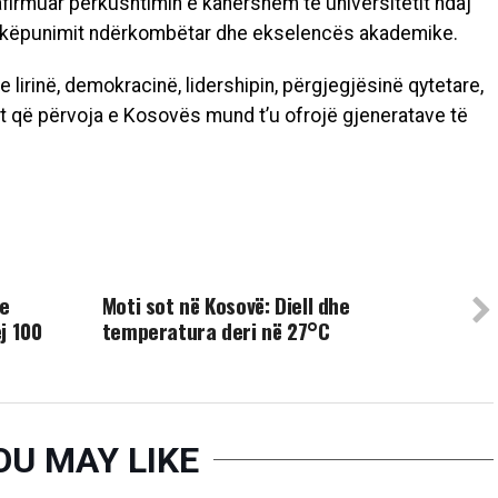
afirmuar përkushtimin e kahershëm të universitetit ndaj
ashkëpunimit ndërkombëtar dhe ekselencës akademike.
 lirinë, demokracinë, lidershipin, përgjegjësinë qytetare,
et që përvoja e Kosovës mund t’u ofrojë gjeneratave të
UP NEXT
 e
Moti sot në Kosovë: Diell dhe
j 100
temperatura deri në 27°C
OU MAY LIKE