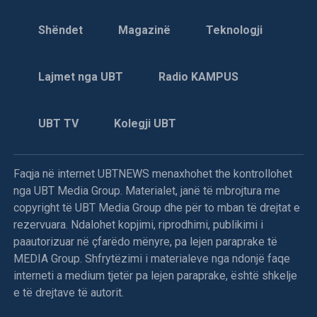
Shëndet
Magazinë
Teknologji
Lajmet nga UBT
Radio KAMPUS
UBT TV
Kolegji UBT
Faqja në internet UBTNEWS menaxhohet the kontrollohet
nga UBT Media Group. Materialet, janë të mbrojtura me
copyright të UBT Media Group dhe për to mban të drejtat e
rezervuara. Ndalohet kopjimi, riprodhimi, publikimi i
paautorizuar në çfarëdo mënyre, pa lejen paraprake të
MEDIA Group. Shfrytëzimi i materialeve nga ndonjë faqe
interneti a medium tjetër pa lejen paraprake, është shkelje
e të drejtave të autorit.