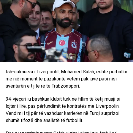
Ish-sulmuesi i Liverpoolit, Mohamed Salah, është përballur
me një moment të pazakontë vetëm pak javë pasi nisi
aventurën e tij të re te Trabzonspori.
34-vjeçari iu bashkua klubit turk në fillim të këtij muaji si
lojtar i lirë, pas përfundimit të kontratës me Liverpoolin.
Vendimi i tij për të vazhduar karrierën në Turqi surprizoi
shumë tifozë dhe analistë të futbollit.