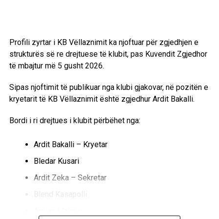
Profili zyrtar i KB Vëllaznimit ka njoftuar për zgjedhjen e
strukturës së re drejtuese të klubit, pas Kuvendit Zgjedhor
të mbajtur më 5 gusht 2026.
Sipas njoftimit të publikuar nga klubi gjakovar, në pozitën e
kryetarit të KB Vëllaznimit është zgjedhur Ardit Bakalli.
Bordi i ri drejtues i klubit përbëhet nga:
Ardit Bakalli – Kryetar
Bledar Kusari
Ardit Zeka – Sekretar
Blend Kasapolli
Ardian Maloku