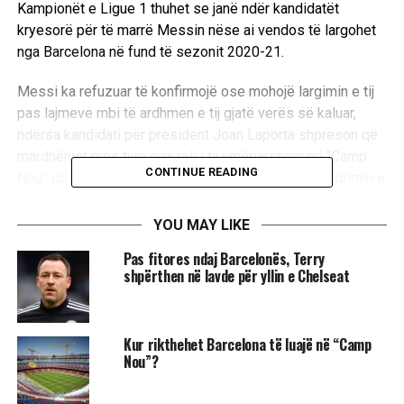
Kampionët e Ligue 1 thuhet se janë ndër kandidatët
kryesorë për të marrë Messin nëse ai vendos të largohet
nga Barcelona në fund të sezonit 2020-21.
Messi ka refuzuar të konfirmojë ose mohojë largimin e tij
pas lajmeve mbi të ardhmen e tij gjatë verës së kaluar,
ndërsa kandidati për president Joan Laporta shpreson që
mardhëniet mes tyre nga roli i tij i mëparshëm në “Camp
CONTINUE READING
Nou” do ta ndihmojë atë ta bindë për të zgjatur qëndrimin e
tij në klubin me të cilin u bashkua në moshën 13 vjeçare.
YOU MAY LIKE
“Messi te PSG? Pa koment. Kur isha te Espanyoli ose
Pas fitores ndaj Barcelonës, Terry
Southamptoni, ëndrra ime ishte të kisha lojtarët më të mirë
shpërthen në lavde për yllin e Chelseat
në klub dhe Messi ishte afër që të huazohej te Espanyoli”,
shpjegoi ish-trajneri i Tottenhamit për “El Larguero”.
Kur rikthehet Barcelona të luajë në “Camp
“Marrëveshja ishte e avancuar, por ai dha një paraqitje të
Nou”?
shkëlqyeshme në para-sezoni në “Trofeo Gamper” dhe ky
ishte fundi i kësaj”, tha trajneri i Paris Saint-Germain.