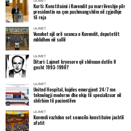
LAJMET
Kurti: Konstituimi i Kuvendit pa marrëveshje për
presidentin na çon pashmangshëm në zgjedhje
të reja
LAJMET
Vonohet një orë seanca e Kuvendit, deputetët
mblidhen në sallë
LAJMET
Ditari: Lajmet kryesore që shënuan datën 8
gusht 1993-1998?
LAJMET
United Hospital, kujdes emergjent 24/7 me
teknologji moderne dhe ekip të specializuar në
shërbim të pacientëve
LAJMET
Kuvendi vazhdon sot seancën konstituive jashtë
afatit