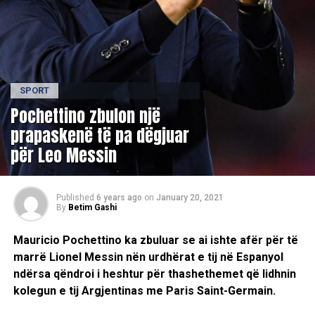
SPORT
Pochettino zbulon një
prapaskenë të pa dëgjuar
për Leo Messin
Published
6 years ago
on
January 20, 2021
By
Betim Gashi
Mauricio Pochettino ka zbuluar se ai ishte afër për të
marrë Lionel Messin nën urdhërat e tij në Espanyol
ndërsa qëndroi i heshtur për thashethemet që lidhnin
kolegun e tij Argjentinas me Paris Saint-Germain.