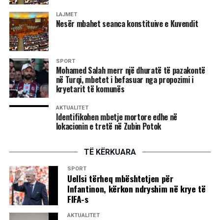
LAJMET
Nesër mbahet seanca konstituive e Kuvendit
SPORT
Mohamed Salah merr një dhuratë të pazakontë
në Turqi, mbetet i befasuar nga propozimi i
kryetarit të komunës
AKTUALITET
Identifikohen mbetje mortore edhe në
lokacionin e tretë në Zubin Potok
TË KËRKUARA
SPORT
Uellsi tërheq mbështetjen për
Infantinon, kërkon ndryshim në krye të
FIFA-s
AKTUALITET