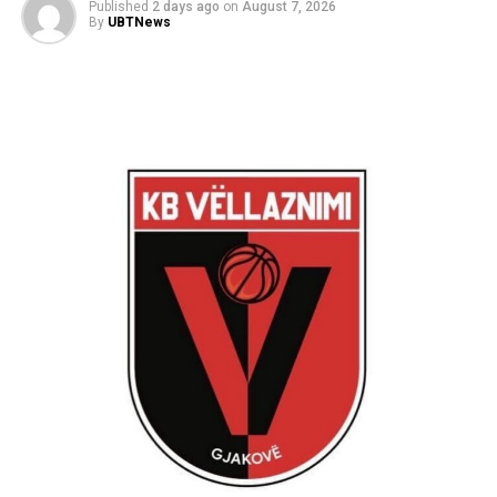
Published
2 days ago
on
August 7, 2026
By
UBTNews