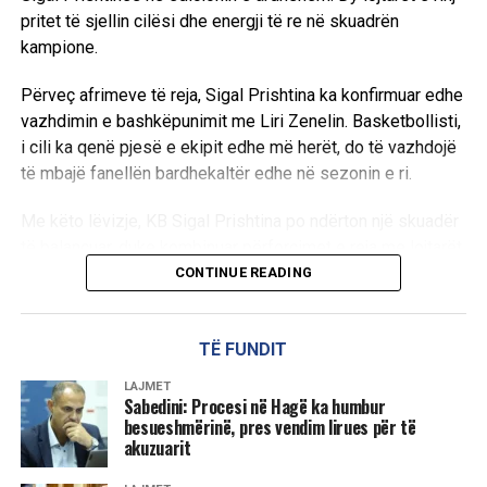
pritet të sjellin cilësi dhe energji të re në skuadrën
kampione.
Përveç afrimeve të reja, Sigal Prishtina ka konfirmuar edhe
vazhdimin e bashkëpunimit me Liri Zenelin. Basketbollisti,
i cili ka qenë pjesë e ekipit edhe më herët, do të vazhdojë
të mbajë fanellën bardhekaltër edhe në sezonin e ri.
Me këto lëvizje, KB Sigal Prishtina po ndërton një skuadër
të balancuar, duke kombinuar përforcimet e reja me lojtarët
që tashmë e njohin ambientin e klubit.
CONTINUE READING
D.L
TË FUNDIT
LAJMET
Sabedini: Procesi në Hagë ka humbur
besueshmërinë, pres vendim lirues për të
akuzuarit