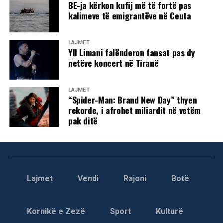
BE-ja kërkon kufij më të fortë pas
kalimeve të emigrantëve në Ceuta
LAJMET
Yll Limani falënderon fansat pas dy
netëve koncert në Tiranë
LAJMET
“Spider-Man: Brand New Day” thyen
rekorde, i afrohet miliardit në vetëm
pak ditë
Lajmet
Vendi
Rajoni
Botë
Kornikë e Zezë
Sport
Kulturë