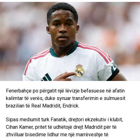
tuaj, pa probleme me ujin dhe i paprekur nga ngrohja
globale”, shtoi Çebi.
Reagimi i Salahut u bë menjëherë viral në rrjetet sociale.
Egjiptiani u pa duke prekur fytyrën në shenjë befasie,
ndërsa iu përgjigj kryetarit të komunës me një
“Faleminderit”, përpara se ta përshëndeste me shtrëngim
duarsh.
Salah ka nisur kështu një kapitull të ri në karrierën e tij me
Trabzonsporin, klub me të cilin, sipas raportimeve, do të
përfitojë rreth 16.8 milionë euro në sezon. Me afrimin e
Fenerbahçe po përgatit një lëvizje befasuese në afatin
yllit egjiptian, Trabzonspori synon të rivalizojë
kalimtar të verës, duke synuar transferimin e sulmuesit
Galatasarayn dhe Fenerbahçen në garën për titullin e
brazilian të Real Madridit, Endrick.
kampionit në Turqi.
Sipas mediumit turk Fanatik, drejtori ekzekutiv i klubit,
D.L
Cihan Kamer, pritet të udhëtojë drejt Madridit për të
zhvilluar bisedime lidhur me një marrëveshje të