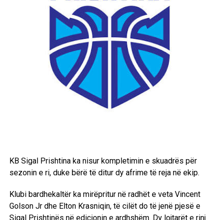
KB Sigal Prishtina ka nisur kompletimin e skuadrës për
sezonin e ri, duke bërë të ditur dy afrime të reja në ekip.
Klubi bardhekaltër ka mirëpritur në radhët e veta Vincent
Golson Jr dhe Elton Krasniqin, të cilët do të jenë pjesë e
Sigal Prishtinës në edicionin e ardhshëm. Dy lojtarët e rinj