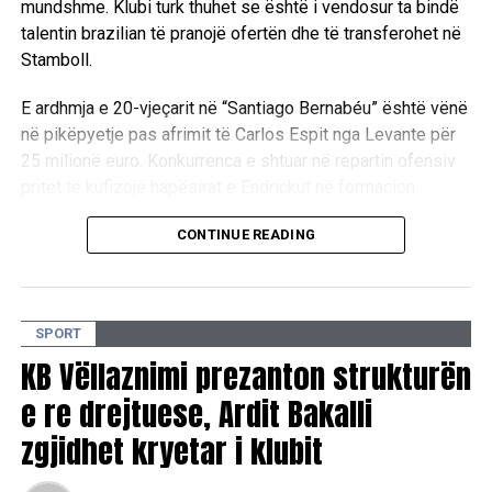
mundshme. Klubi turk thuhet se është i vendosur ta bindë
talentin brazilian të pranojë ofertën dhe të transferohet në
Stamboll.
E ardhmja e 20-vjeçarit në “Santiago Bernabéu” është vënë
në pikëpyetje pas afrimit të Carlos Espit nga Levante për
25 milionë euro. Konkurrenca e shtuar në repartin ofensiv
pritet të kufizojë hapësirat e Endrickut në formacion.
Ndërkohë, trajneri i Real Madridit, Jose Mourinho,
CONTINUE READING
raportohet se e konsideron Espin si një alternativë të
rëndësishme në repartin sulmues dhe nuk mund t’i
garantojë Endrickut minutat që ai kërkon.
SPORT
Pikërisht kjo situatë ka nxitur interesimin e Fenerbahçes, e
KB Vëllaznimi prezanton strukturën
cila shpreson të përfitojë nga pasiguria rreth rolit të
e re drejtuese, Ardit Bakalli
brazilianit në skuadrën madrilene dhe ta bindë atë të
zgjidhet kryetar i klubit
vazhdojë karrierën në Superligën turke.
D.L