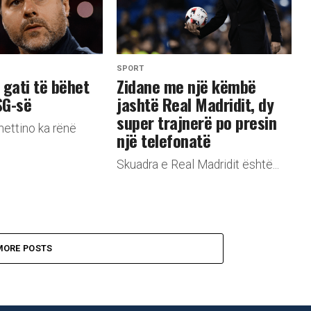
SPORT
 gati të bëhet
Zidane me një këmbë
SG-së
jashtë Real Madridit, dy
super trajnerë po presin
ettino ka rënë
një telefonatë
Skuadra e Real Madridit është...
MORE POSTS