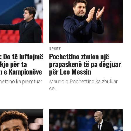
SPORT
: Do të luftojmë
Pochettino zbulon një
kje për ta
prapaskenë të pa dëgjuar
ën e Kampionëve
për Leo Messin
ettino ka premtuar
Mauricio Pochettino ka zbuluar
se...