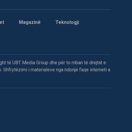
et
Magazinë
Teknologji
ght të UBT Media Group dhe për to mban të drejtat e
. Shfrytëzimi i materialeve nga ndonjë faqe interneti a