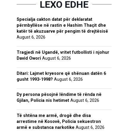
LEXO EDHE
Specialja cakton datat për deklaratat
përmbyllëse në rastin e Hashim Thaçit dhe
katër të akuzuarve për pengim të drejtësisë
August 6, 2026
Tragjedi në Ugandë, vritet futbollisti i njohur
David Owori
August 6, 2026
Ditari: Lajmet kryesore që shënuan datën 6
gusht 1993-1998?
August 6, 2026
Dy persona pësojnë lëndime të rënda në
Gjilan, Policia nis hetimet
August 6, 2026
Të shtëna me armë, drogë dhe disa
arrestime në Kosovë, Policia sekuestron
armë e substanca narkotike
August 6, 2026