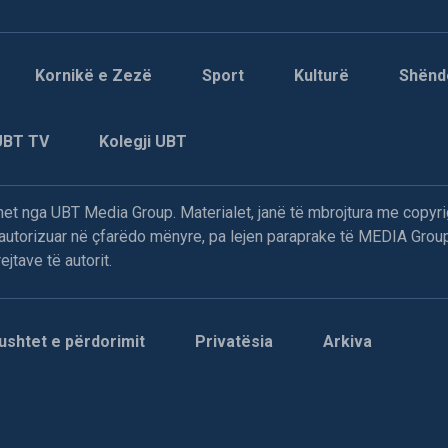
Kornikë e Zezë
Sport
Kulturë
Shënd
UBT TV
Kolegji UBT
t nga UBT Media Group. Materialet, janë të mbrojtura me copyri
paautorizuar në çfarëdo mënyre, pa lejen paraprake të MEDIA Group
jtave të autorit.
ushtet e përdorimit
Privatësia
Arkiva