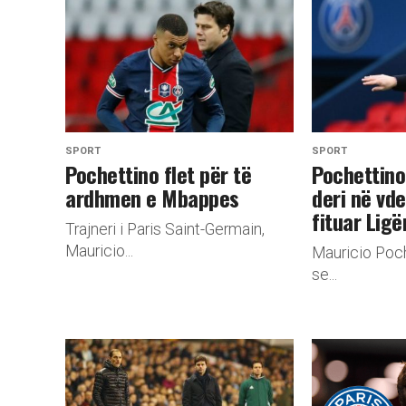
SPORT
SPORT
Pochettino flet për të
​Pochettino
ardhmen e Mbappes
deri në vde
fituar Lig
Trajneri i Paris Saint-Germain,
Mauricio...
Mauricio Poch
se...