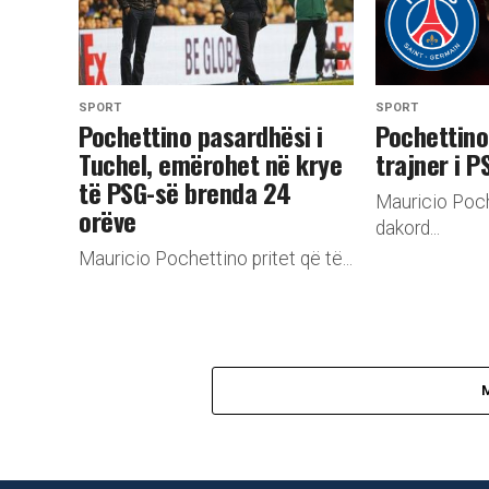
SPORT
SPORT
Pochettino pasardhësi i
​Pochettino
Tuchel, emërohet në krye
trajner i P
të PSG-së brenda 24
Mauricio Poch
orëve
dakord...
Mauricio Pochettino pritet që të...