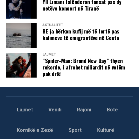
Yll Limani falënderon fansat pas dy
netëve koncert në Tiranë
AKTUALITET
BE-ja kërkon kufij më të fortë pas
kalimeve të emigrantëve në Ceuta
LAJMET
“Spider-Man: Brand New Day” thyen
rekorde, i afrohet miliardit në vetëm
pak ditë
Lajmet
Vendi
Rajoni
Botë
Kornikë e Zezë
Sport
Kulturë