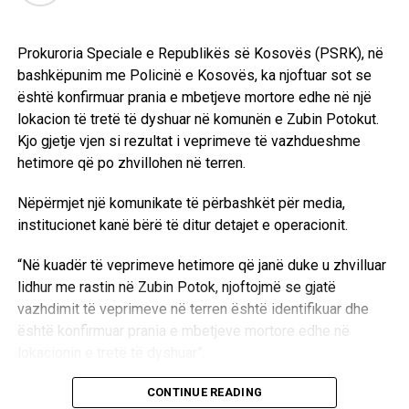
Prokuroria Speciale e Republikës së Kosovës (PSRK), në
bashkëpunim me Policinë e Kosovës, ka njoftuar sot se
është konfirmuar prania e mbetjeve mortore edhe në një
lokacion të tretë të dyshuar në komunën e Zubin Potokut.
Kjo gjetje vjen si rezultat i veprimeve të vazhdueshme
hetimore që po zhvillohen në terren.
Nëpërmjet një komunikate të përbashkët për media,
institucionet kanë bërë të ditur detajet e operacionit.
“Në kuadër të veprimeve hetimore që janë duke u zhvilluar
lidhur me rastin në Zubin Potok, njoftojmë se gjatë
vazhdimit të veprimeve në terren është identifikuar dhe
është konfirmuar prania e mbetjeve mortore edhe në
lokacionin e tretë të dyshuar”.
Aktualisht, autoritetet kompetente janë duke kryer
CONTINUE READING