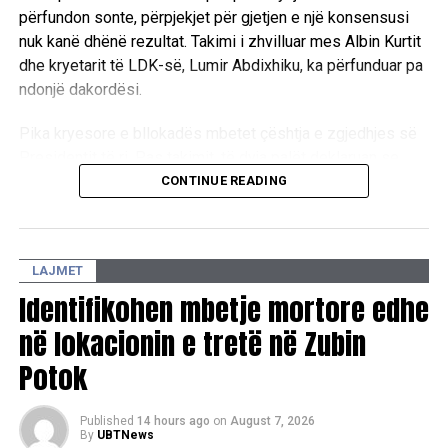
përfundon sonte, përpjekjet për gjetjen e një konsensusi
nuk kanë dhënë rezultat. Takimi i zhvilluar mes Albin Kurtit
dhe kryetarit të LDK-së, Lumir Abdixhiku, ka përfunduar pa
ndonjë dakordësi.
Pika kryesore e bllokadës mbetet çështja e zgjedhjes së
Presidentit të ri. Pas takimit, të dyja palët deklaruan se
mbeten ende larg një marrëveshjeje politike, duke
CONTINUE READING
konfirmuar se mes tyre ekzistojnë dallime drastike sa i
përket qëndrimeve për pozitat shtetrore. /E.A/
LAJMET
Identifikohen mbetje mortore edhe
në lokacionin e tretë në Zubin
Potok
Published
14 hours ago
on
August 7, 2026
By
UBTNews