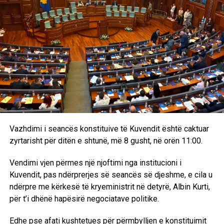
RELATED TOPICS:
ZUBIN POTOK
KQZ
VALMIR ELEZI
PETICION
NENSHKRIME
UP NEXT
OBSH: Rritje alarmante e fruthit në Evropë
DON'T MISS
​Komisioni për rezervat shtetërore diskuton për
ekspertët e buxhetin
Vazhdimi i seancës konstituive të Kuvendit është caktuar
zyrtarisht për ditën e shtunë, më 8 gusht, në orën 11:00.
Vendimi vjen përmes një njoftimi nga institucioni i
Kuvendit, pas ndërprerjes së seancës së djeshme, e cila u
ndërpre me kërkesë të kryeministrit në detyrë, Albin Kurti,
për t’i dhënë hapësirë negociatave politike.
Edhe pse afati kushtetues për përmbylljen e konstituimit