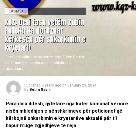
LAJMET
KQZ: Deri tash vetëm Zubin
Potoku ka dorëzuar
kërkesën për shkarkimin e
kryetarit
Elezi ka konfirmuar se vetëm nga Zubin Potoku
kanë marrë kërkesën me nënshkrimet e
mbledhura.
Published
3 years ago
on
January 23, 2024
By
Betim Gashi
Para disa ditësh, qytetarë nga katër komunat veriore
nisën mbledhjen e nënshkrimeve për peticionet që
kërkojnë shkarkimin e kryetarëve aktualë për t’i
hapur rrugë zgjedhjeve të reja.