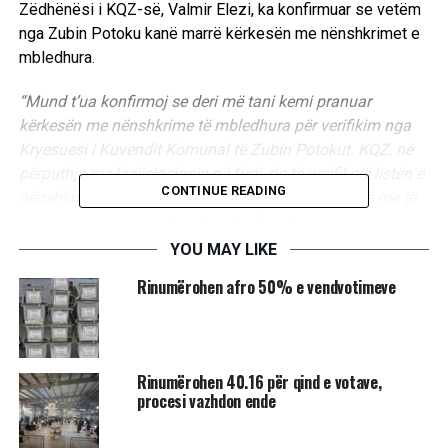
Zëdhënësi i KQZ-së, Valmir Elezi, ka konfirmuar se vetëm
nga Zubin Potoku kanë marrë kërkesën me nënshkrimet e
mbledhura.
“Mund t’ua konfirmoj se deri më tani kemi pranuar
kërkesën me nënshkrime të mbledhura për verifikim nga
Kryesuesi i Kuvendit Komunal të Zubin Potokut. KQZ, në
përputhje me legjislacionin në fuqi, do të verifikojë listën e
CONTINUE READING
nënshkrimeve, pra nëse nënshkruesit janë qytetarë me të
drejtë vote në komunën përkatëse”,
ka thënë ai.
YOU MAY LIKE
Sipas Udhëzimit Administrativ, që u nxor nga Qeveria e
Rinumërohen afro 50% e vendvotimeve
Kosovës, për shkarkimin e udhëheqësit të komunës, një
grup qytetarësh, pas marrjes së autorizimit për të
shfrytëzuar një zonë publike apo vend për të nisur një
peticion, kanë 30 ditë kohë për të mbledhur nënshkrimet
R​inumërohen 40.16 për qind e votave,
për shkarkimin e kryetarit. Ky afat mund të zgjatet vetëm
procesi vazhdon ende
një herë deri në 15 ditë.