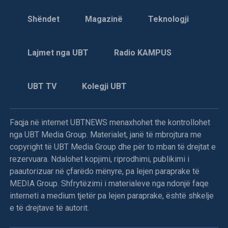
Shëndet
Magazinë
Teknologji
Lajmet nga UBT
Radio KAMPUS
UBT TV
Kolegji UBT
Faqja në internet UBTNEWS menaxhohet the kontrollohet
nga UBT Media Group. Materialet, janë të mbrojtura me
copyright të UBT Media Group dhe për to mban të drejtat e
rezervuara. Ndalohet kopjimi, riprodhimi, publikimi i
paautorizuar në çfarëdo mënyre, pa lejen paraprake të
MEDIA Group. Shfrytëzimi i materialeve nga ndonjë faqe
interneti a medium tjetër pa lejen paraprake, është shkelje
e të drejtave të autorit.