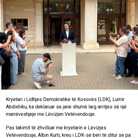
Kosovës, mirëpo vijmë sërish tek problemi i zgjedhjes së
presidentit, kjo është një formulë tashmë e sprovuar dhe
me metoda të njëjta nuk mund të kemi rezultate të tjera.
Andaj kjo do të shpjerë të pashmangshëm drejt
shpërndarjes së Kuvendit. Marrëveshjen politike nuk e
kemi ende. Pritjet janë të ndryshme, qëndrimet nuk
përputhen dhe është bindja ime që ka një dallim drastik
midis rezultatit zgjedhor dhe kërkesave të Lidhjes
Demokratike të Kosovës”, deklaroi Kurti pas takimit me
Abdixhikun. /Ekonomia Online/
Kryetari i Lidhjes Demokratike të Kosovës (LDK), Lumir
Abdixhiku, ka deklaruar se janë shumë larg arritjes së një
marrëveshjeje me Lëvizjen Vetëvendosje.
Pas takimit të zhvilluar me kryetarin e Lëvizjes
Vetëvendosje, Albin Kurti, kreu i LDK-së bëri të ditur se pa