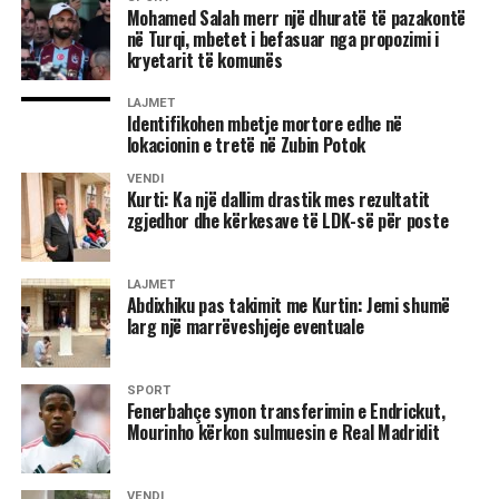
Mohamed Salah merr një dhuratë të pazakontë
Lideri i LDK-së bëri me dije se partia e tij ka kërkuar që ta
në Turqi, mbetet i befasuar nga propozimi i
kryetarit të komunës
propozojë emrin për postin e presidentit.
LAJMET
“Është çështja e presidentit. LDK ka kërkuar që presidenti
Identifikohen mbetje mortore edhe në
të propozohet nga LDK, natyrisht që emrat të diskutohen
lokacionin e tretë në Zubin Potok
me partnerët dhe në këtë pikë nuk kemi pasur dakordancë.
VENDI
Oferta e dhjetorit që LDK të merr jo kryetarit e Kuvendit,
Kurti: Ka një dallim drastik mes rezultatit
por zvkryeministrin dhe disa ministri nuk është e
zgjedhor dhe kërkesave të LDK-së për poste
mjaftueshme, nuk është e dinjitetshme as për të dhënë
zgjidhje për krizën që jemi. Nuk mund ta pranojmë si të
LAJMET
tillë, nëse e doni LDK-në në qeverisje atëherë LDK duhet
Abdixhiku pas takimit me Kurtin: Jemi shumë
të jetë e përfaqësuar”, deklaroi Abdixhiku. /Ekonomia
larg një marrëveshjeje eventuale
Online/
SPORT
Fenerbahçe synon transferimin e Endrickut,
Mourinho kërkon sulmuesin e Real Madridit
VENDI