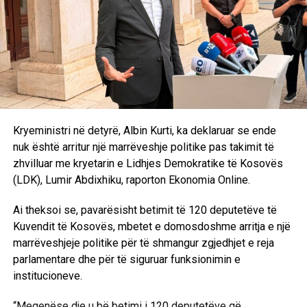
Kryeministri në detyrë, Albin Kurti, ka deklaruar se ende
nuk është arritur një marrëveshje politike pas takimit të
zhvilluar me kryetarin e Lidhjes Demokratike të Kosovës
(LDK), Lumir Abdixhiku, raporton Ekonomia Online.
Ai theksoi se, pavarësisht betimit të 120 deputetëve të
Kuvendit të Kosovës, mbetet e domosdoshme arritja e një
marrëveshjeje politike për të shmangur zgjedhjet e reja
parlamentare dhe për të siguruar funksionimin e
institucioneve.
“Meqenëse dje u bë betimi i 120 deputetëve që