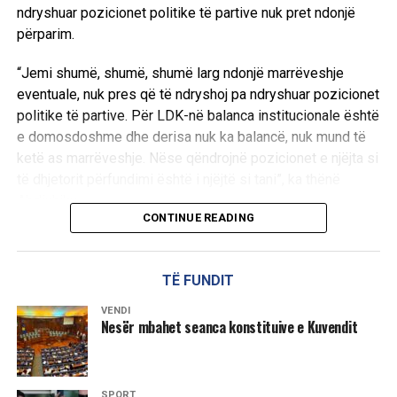
ndryshuar pozicionet politike të partive nuk pret ndonjë
përparim.
“Jemi shumë, shumë, shumë larg ndonjë marrëveshje
eventuale, nuk pres që të ndryshoj pa ndryshuar pozicionet
politike të partive. Për LDK-në balanca institucionale është
e domosdoshme dhe derisa nuk ka balancë, nuk mund të
ketë as marrëveshje. Nëse qëndrojnë pozicionet e njëjta si
të dhjetorit përfundimi është i njëjtë si tani”, ka thënë
Abdixhiku.
CONTINUE READING
Ai theksoi se qëllimi i LDK-së ka qenë gjithmonë gjetja e
një zgjidhjeje, ndërsa shprehu keqardhje se procesi po
TË FUNDIT
shkon drejt një rruge pa zgjidhje afatgjatë.
VENDI
“Qëllimi i LDK ka qenë të gjendet zgjidhja, jo të merremi
Nesër mbahet seanca konstituive e Kuvendit
kush kë po e mund, po e mashtron, po e vonon. Në këtë
pikë me keqardhje them se jemi në rrugë që nuk jep
zgjidhje afatgjate”, u shpreh ai.
SPORT