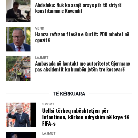
Abdixhiku: Nuk ka asnjë arsye për të shtyrë
konstituimin e Kuvendit
VENDI
Hamza refuzon ftesën e Kurtit: PDK mbetet në
opozitë
LAJMET
Ambasada në kontakt me autoritetet Gjermane
pas aksidentit ku humbën jetën tre kosovarë
TË KËRKUARA
SPORT
Uellsi tërheq mbështetjen për
Infantinon, kërkon ndryshim në krye të
FIFA-s
LAJMET