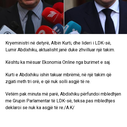
Kryeministri në detyrë, Albin Kurti, dhe lideri i LDK-së,
Lumir Abdixhiku, aktualisht janë duke zhvilluar një takim.
Kështu ka mësuar Ekonomia Online nga burimet e saj.
Kurti e Abdixhiku ishin takuar mbrëmë, në një takim që
zgjati rreth tri orë, e që nuk solli asgjë të re.
Vetëm pak minuta më parë, Abdixhiku përfundoi mbledhjen
me Grupin Parlamentar të LDK-së, teksa pas mbledhjes
deklaroi se nuk ka asgjë të re./A.K/