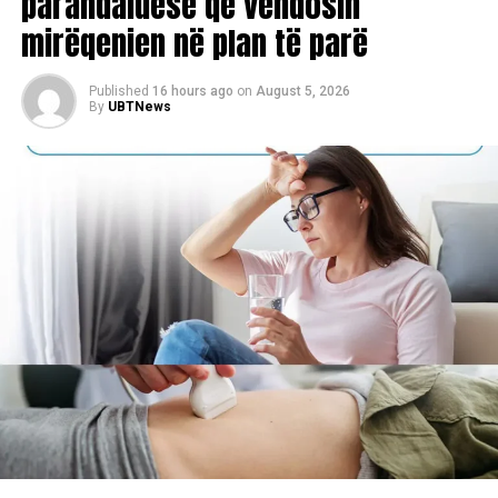
parandaluese që vendosin
mirëqenien në plan të parë
Published
16 hours ago
on
August 5, 2026
By
UBTNews