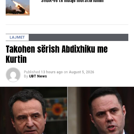
SHBA-ve të mbajë moratoriumin
LAJMET
Takohen sërish Abdixhiku me
Kurtin
Published
13 hours ago
on
August 5, 2026
By
UBT News