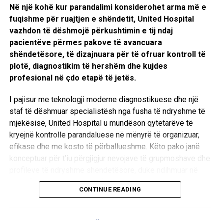
Në një kohë kur parandalimi konsiderohet arma më e
fuqishme për ruajtjen e shëndetit, United Hospital
vazhdon të dëshmojë përkushtimin e tij ndaj
pacientëve përmes pakove të avancuara
shëndetësore, të dizajnuara për të ofruar kontroll të
plotë, diagnostikim të hershëm dhe kujdes
profesional në çdo etapë të jetës.
I pajisur me teknologji moderne diagnostikuese dhe një
staf të dëshmuar specialistësh nga fusha të ndryshme të
mjekësisë, United Hospital u mundëson qytetarëve të
kryejnë kontrolle parandaluese në mënyrë të organizuar,
efikase dhe me kosto të përballueshme. Këto pako janë
konceptuar për t’iu përgjigjur nevojave të grupmoshave dhe
profileve të ndryshme shëndetësore, duke ndihmuar në
identifikimin e hershëm të faktorëve të rrezikut dhe në
CONTINUE READING
parandalimin e shumë sëmundjeve kronike.
Drejtori dhe menaxheri ekzekutiv i United Hospital,