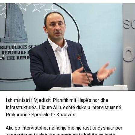
sigurojë mbështetjen e nevojshme në Kuvend./A.K/
Ish-ministri i Mjedisit, Planifikimit Hapësinor dhe
Infrastrukturës, Liburn Aliu, është duke u intervistuar në
Prokurorinë Speciale të Kosovës.
Aliu po intervistohet në lidhje me një rast të dyshuar për