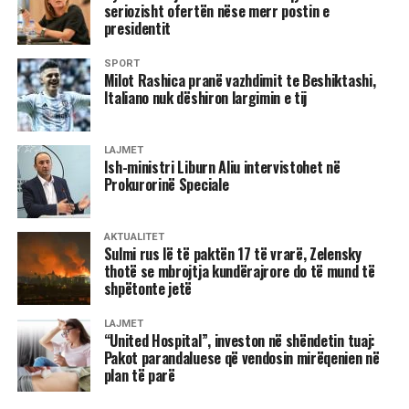
seriozisht ofertën nëse merr postin e
fuqizuar më tej kapacitetin profesional të United Hospital”,
presidentit
deklaroi Hajrizi.
SPORT
Milot Rashica pranë vazhdimit te Beshiktashi,
Ekspertët shëndetësorë theksojnë se kontrollet e rregullta
Italiano nuk dëshiron largimin e tij
mjekësore janë investimi më i vlefshëm për cilësinë e
jetës, pasi shumë sëmundje zhvillohen në heshtje dhe
mund të trajtohen me sukses vetëm kur diagnostikohen në
LAJMET
Ish-ministri Liburn Aliu intervistohet në
fazat e hershme. Pikërisht mbi këtë filozofi ndërtohet
Prokurorinë Speciale
edhe qasja profesionale e United Hospital, ku pacienti
trajtohet me kujdes të individualizuar, siguri dhe standarde
të larta mjekësore.
AKTUALITET
Sulmi rus lë të paktën 17 të vrarë, Zelensky
thotë se mbrojtja kundërajrore do të mund të
Me një infrastrukturë moderne, laborator bashkëkohor,
shpëtonte jetë
diagnostikë të avancuar dhe ekip multidisiplinar, United
Hospital synon të krijojë një kulturë të re të kujdesit
LAJMET
shëndetësor, ku parandalimi është po aq i rëndësishëm sa
“United Hospital”, investon në shëndetin tuaj:
Pakot parandaluese që vendosin mirëqenien në
edhe trajtimi.
plan të parë
Qytetarët ftohen të zgjedhin pakon që i përshtatet më së