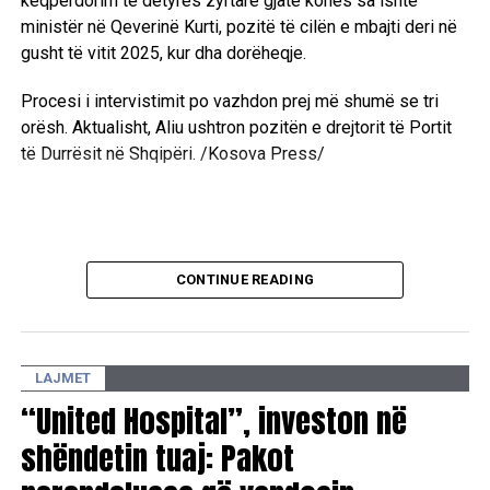
keqpërdorim të detyrës zyrtare gjatë kohës sa ishte
ministër në Qeverinë Kurti, pozitë të cilën e mbajti deri në
gusht të vitit 2025, kur dha dorëheqje.
Procesi i intervistimit po vazhdon prej më shumë se tri
orësh. Aktualisht, Aliu ushtron pozitën e drejtorit të Portit
të Durrësit në Shqipëri. /Kosova Press/
CONTINUE READING
LAJMET
“United Hospital”, investon në
shëndetin tuaj: Pakot