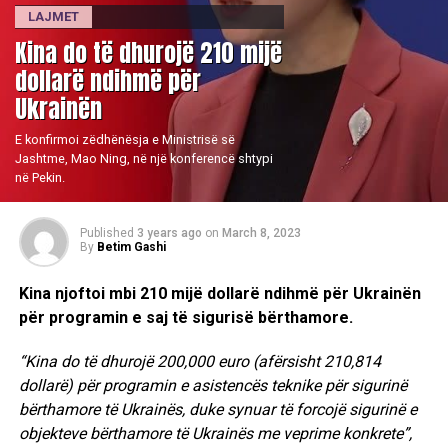
LAJMET
Kina do të dhurojë 210 mijë
dollarë ndihmë për
Ukrainën
E konfirmoi zëdhënësja e Ministrisë së
Jashtme, Mao Ning, në një konferencë shtypi
në Pekin.
Published
3 years ago
on
March 8, 2023
By
Betim Gashi
Kina njoftoi mbi 210 mijë dollarë ndihmë për Ukrainën
për programin e saj të sigurisë bërthamore.
“Kina do të dhurojë 200,000 euro (afërsisht 210,814
dollarë) për programin e asistencës teknike për sigurinë
bërthamore të Ukrainës, duke synuar të forcojë sigurinë e
objekteve bërthamore të Ukrainës me veprime konkrete”,