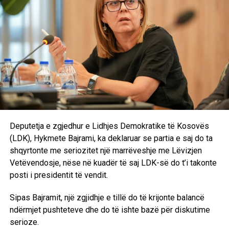
Deputetja e zgjedhur e Lidhjes Demokratike të Kosovës
(LDK), Hykmete Bajrami, ka deklaruar se partia e saj do ta
shqyrtonte me seriozitet një marrëveshje me Lëvizjen
Vetëvendosje, nëse në kuadër të saj LDK-së do t’i takonte
posti i presidentit të vendit.
Sipas Bajramit, një zgjidhje e tillë do të krijonte balancë
ndërmjet pushteteve dhe do të ishte bazë për diskutime
serioze.