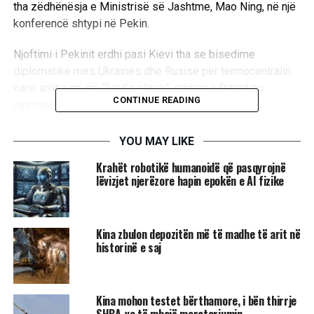
tha zëdhënësja e Ministrisë së Jashtme, Mao Ning, në një
konferencë shtypi në Pekin.
Njoftimi i Pekinit erdhi pasi Kievi tha se bisedime
diplomatike mes Ukrainës dhe Rusisë për termocentralin
kanë arritur në një “fund pa krye”, ndërsa luftimet po
CONTINUE READING
vazhdojnë./
UBTNews
/
YOU MAY LIKE
RELATED TOPICS:
KINA
NDIHMA
PEKINI
Krahët robotikë humanoidë që pasqyrojnë
lëvizjet njerëzore hapin epokën e AI fizike
UP NEXT
Pistorius: Sulmi ndaj Nord Stream mund të jetë “flamur i
rremë” për të njollosur Ukrainën
Kina zbulon depozitën më të madhe të arit në
DON'T MISS
Pesë fakte që duhet t’i dini për Ditën Ndërkombëtare të
historinë e saj
Gruas
Kina mohon testet bërthamore, i bën thirrje