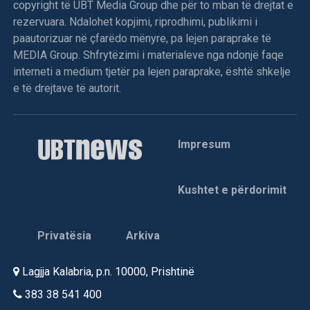
dhe strisho vaginale, e rëndësishme për diagnostikimin e
copyright të UBT Media Group dhe për to mban të drejtat e
infeksioneve dhe vlerësimin e shëndetit vaginal.
rezervuara. Ndalohet kopjimi, riprodhimi, publikimi i
Pako 3 – 30 euro: Vizitë gjinekologjike, eko gjinekologjike
paautorizuar në çfarëdo mënyre, pa lejen paraprake të
dhe eko e gjirit, një kombinim i rëndësishëm për kontrollin
MEDIA Group. Shfrytëzimi i materialeve nga ndonjë faqe
gjithëpërfshirës të shëndetit të gruas.
interneti a medium tjetër pa lejen paraprake, është shkelje
e të drejtave të autorit.
Specialistët theksojnë se kontrollet parandaluese nuk
duhet të bëhen vetëm kur shfaqen shqetësime, por duhet
të jenë pjesë e kulturës së kujdesit për shëndetin. Vizitat
Impresum
periodike mundësojnë identifikimin e hershëm të
problemeve, rrisin mundësinë e trajtimit të suksesshëm
dhe kontribuojnë në ruajtjen e cilësisë së jetës.
Kushtet e përdorimit
Me një ekip të përkushtuar gjinekologësh, pajisje
diagnostikuese të gjeneratës së fundit dhe shërbim
Privatësia
Arkiva
profesional të orientuar drejt pacientes, United Hospital
vazhdon të jetë një adresë e besueshme për kujdesin
Lagjja Kalabria, p.n. 10000, Prishtinë
shëndetësor të gruas në Kosovë.
383 38 541 400