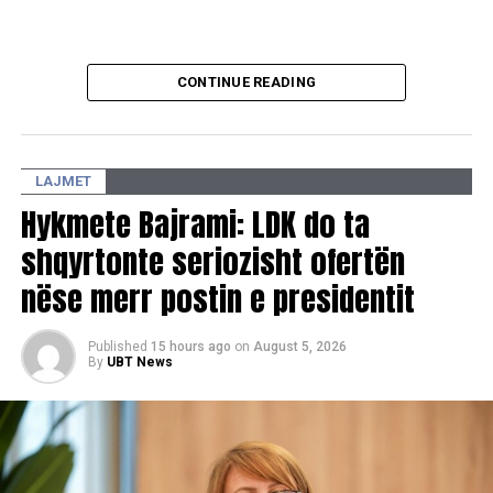
CONTINUE READING
LAJMET
Hykmete Bajrami: LDK do ta
shqyrtonte seriozisht ofertën
nëse merr postin e presidentit
Published
15 hours ago
on
August 5, 2026
By
UBT News