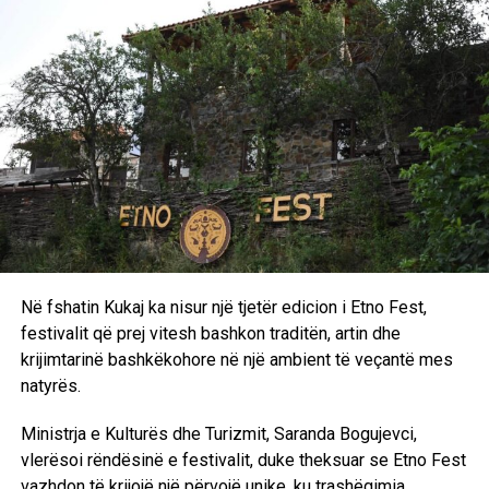
Gjithmonë të krijohej ndjenja se vije nga një shtresë më e
ulët. Në njëfarë mënyre mendoja: ‘Nuk do të mund të bëj
asgjë, nuk do të mund të shkoj askund, nuk do të mund të
udhëtoj’, sepse ne nuk mund të udhëtonim lirshëm
atëkohë”, ka thënë ajo. Ka shpjeguar se edhe kur dikush
shkonte në një koncert, të gjithë mblidheshin rreth tij për ta
pyetur si kishte qenë. Ka rrëfyer se vetë nuk kishte qenë
kurrë në një koncert para luftës.
“Për mua ishte shumë e rëndësishme të tregoja atë që
kemi kaluar, mënyrën se si njerëzit përpiqen të jetojnë
edhe në rrethana të tilla dhe si përpiqen ta ndryshojnë
Në fshatin Kukaj ka nisur një tjetër edicion i Etno Fest,
realitetin e tyre. Doja t’ia tregoja dhe t’ia rrëfeja këtë botës.
festivalit që prej vitesh bashkon traditën, artin dhe
Por gjithashtu sepse mendoj se kjo histori lidhet me
krijimtarinë bashkëkohore në një ambient të veçantë mes
shumë adoleshentë sot që ende jetojnë në zona konflikti,
natyrës.
fatkeqësisht”, ka deklaruar regjisorja për dramën e saj.
Ministrja e Kulturës dhe Turizmit, Saranda Bogujevci,
Filmi zhvillohet në periudhën e luftës së Kosovës, e cila
vlerësoi rëndësinë e festivalit, duke theksuar se Etno Fest
zgjati nga viti 1998 deri në vitin 1999, kur presidenti i
vazhdon të krijojë një përvojë unike, ku trashëgimia