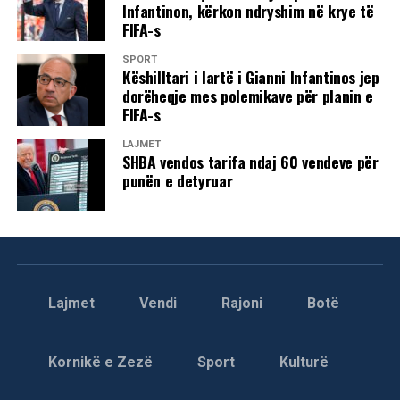
Infantinon, kërkon ndryshim në krye të
(Java e Kritikës)./A.K/
FIFA-s
SPORT
Këshilltari i lartë i Gianni Infantinos jep
dorëheqje mes polemikave për planin e
FIFA-s
LAJMET
SHBA vendos tarifa ndaj 60 vendeve për
punën e detyruar
Lajmet
Vendi
Rajoni
Botë
Kornikë e Zezë
Sport
Kulturë