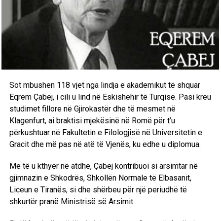
Sot mbushen 118 vjet nga lindja e akademikut të shquar
Eqrem Çabej, i cili u lind në Eskishehir të Turqisë. Pasi kreu
studimet fillore në Gjirokastër dhe të mesmet në
Klagenfurt, ai braktisi mjekësinë në Romë për t’u
përkushtuar në Fakultetin e Filologjisë në Universitetin e
Gracit dhe më pas në atë të Vjenës, ku edhe u diplomua.
Me të u kthyer në atdhe, Çabej kontribuoi si arsimtar në
gjimnazin e Shkodrës, Shkollën Normale të Elbasanit,
Liceun e Tiranës, si dhe shërbeu për një periudhë të
shkurtër pranë Ministrisë së Arsimit.