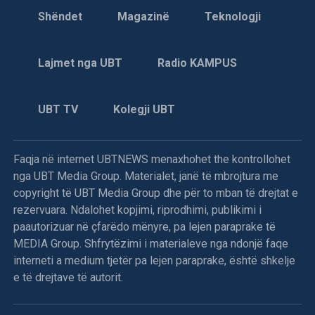
Shëndet
Magazinë
Teknologji
Lajmet nga UBT
Radio KAMPUS
UBT TV
Kolegji UBT
Faqja në internet UBTNEWS menaxhohet the kontrollohet
nga UBT Media Group. Materialet, janë të mbrojtura me
copyright të UBT Media Group dhe për to mban të drejtat e
rezervuara. Ndalohet kopjimi, riprodhimi, publikimi i
paautorizuar në çfarëdo mënyre, pa lejen paraprake të
MEDIA Group. Shfrytëzimi i materialeve nga ndonjë faqe
interneti a medium tjetër pa lejen paraprake, është shkelje
e të drejtave të autorit.