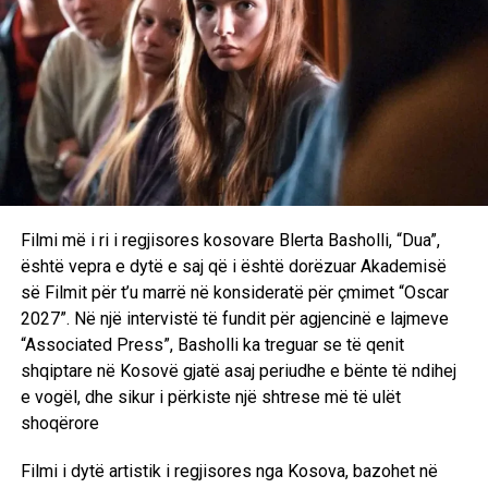
Filmi më i ri i regjisores kosovare Blerta Basholli, “Dua”,
është vepra e dytë e saj që i është dorëzuar Akademisë
së Filmit për t’u marrë në konsideratë për çmimet “Oscar
2027”. Në një intervistë të fundit për agjencinë e lajmeve
“Associated Press”, Basholli ka treguar se të qenit
shqiptare në Kosovë gjatë asaj periudhe e bënte të ndihej
e vogël, dhe sikur i përkiste një shtrese më të ulët
shoqërore
Filmi i dytë artistik i regjisores nga Kosova, bazohet në