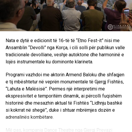
Nata e dytë e edicionit të 16-të të “Etno Fest-it” nisi me
Ansamblin “Devolli” nga Korça, i cili solli për publikun valle
tradicionale devolliane, veshje autoktone dhe harmoninë e
lojës instrumentale ku dominonte klarineta.
Programi vazhdoi me aktorin Armend Baloku dhe shfaqjen
e tij mbështetur në veprën monumentale të Gjergj Fishtës,
“Lahuta e Malësisë”. Permes një interpretimi me
ekspresivitet e temporitëm dinamik, ai përcolli fuqishëm
historinë dhe mesazhin aktual të Fishtës “Lidhnju bashkë
si kokrrat në shegë”, duke i shtuar mbrëmjes dozën e
adrenalinës kombëtare.
Më pas, kompania Dance Theatre nga Gjergj Prevazi