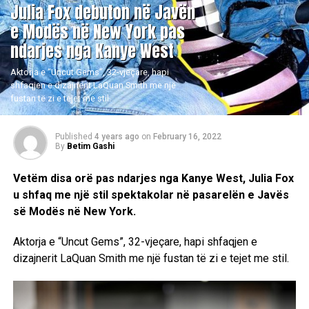
Julia Fox debuton në Javën
e Modës në New York pas
ndarjes nga Kanye West
Aktorja e “Uncut Gems”, 32-vjeçare, hapi
shfaqjen e dizajnerit LaQuan Smith me një
fustan të zi e tejet me stil.
Published
4 years ago
on
February 16, 2022
By
Betim Gashi
Vetëm disa orë pas ndarjes nga Kanye West, Julia Fox
u shfaq me një stil spektakolar në pasarelën e Javës
së Modës në New York.
Aktorja e “Uncut Gems”, 32-vjeçare, hapi shfaqjen e
dizajnerit LaQuan Smith me një fustan të zi e tejet me stil.