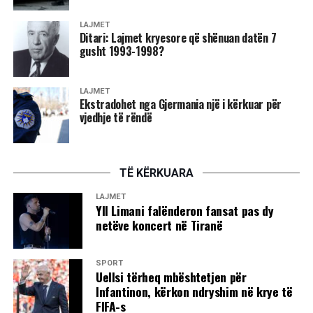
LAJMET
Ditari: Lajmet kryesore që shënuan datën 7
gusht 1993-1998?
LAJMET
Ekstradohet nga Gjermania një i kërkuar për
vjedhje të rëndë
TË KËRKUARA
LAJMET
Yll Limani falënderon fansat pas dy
netëve koncert në Tiranë
SPORT
Uellsi tërheq mbështetjen për
Infantinon, kërkon ndryshim në krye të
FIFA-s