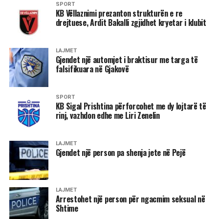
SPORT
KB Vëllaznimi prezanton strukturën e re
drejtuese, Ardit Bakalli zgjidhet kryetar i klubit
LAJMET
Gjendet një automjet i braktisur me targa të
falsifikuara në Gjakovë
SPORT
KB Sigal Prishtina përforcohet me dy lojtarë të
rinj, vazhdon edhe me Liri Zenelin
LAJMET
Gjendet një person pa shenja jete në Pejë
LAJMET
Arrestohet një person për ngacmim seksual në
Shtime