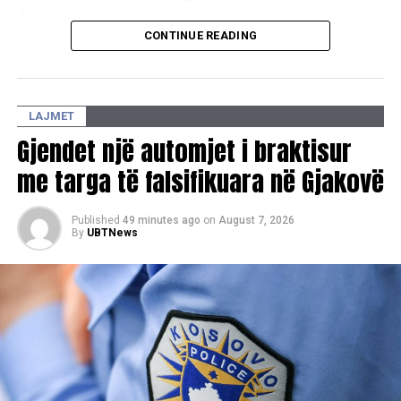
Ambasada e Republikës së Kosovës në Gjermani është në
kontakt me autoritetet gjermane lidhur me rastin. Në këto
CONTINUE READING
momente të dhimbshme, u shpreh ngushëllimet e mia më
të sinqerta familjarëve dhe të afërmve të viktimave”, ka
deklaruar Ajeti.
LAJMET
Gjendet një automjet i braktisur
me targa të falsifikuara në Gjakovë
Published
49 minutes ago
on
August 7, 2026
By
UBTNews