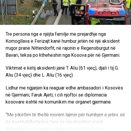
Tre persona nga e njëjta familje me prejardhje nga
Komogllava e Ferizajt kanë humbur jetën në një aksident
rrugor pranë Nittendorfit, në rajonin e Regensburgut në
Bavari, teksa po ktheheshin nga Kosova për në Gjermani.
Viktimat e këtij aksidenti janë T. Aliu (61 vjeç), djali i tij G.
Aliu (34 vjeç) dhe L. Aliu (16 vjeç).
Lidhur me ngjarjen ka reaguar edhe ambasadori i Kosovës
në Gjermani, Faruk Ajeti, i cili njoftoi se diplomacia
kosovare është në komunikim me organet gjermane.
“Me pikëllim të thellë morëm lajmin për humbjen e jetës së
tre bashkatdhetarëve tanë në një aksident pranë
Nittendorfit, në rajonin e Regensburgut në Bavari.