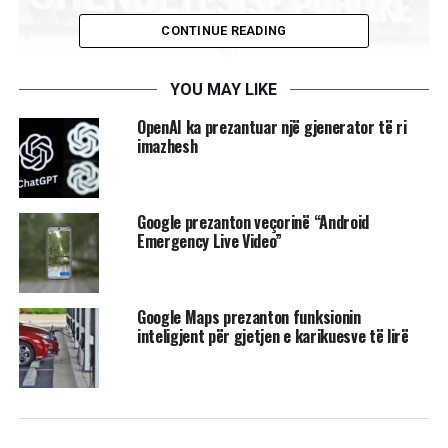
CONTINUE READING
YOU MAY LIKE
OpenAI ka prezantuar një gjenerator të ri
imazhesh
IKShPK në bashkëpunim me Zyrën e Organizatës Botërore
të Shëndetësisë, në Kosovë ka ndarë informacione bazike
me qytetarët me qëllim që të jenë të informuar dhe të rrisin
Google prezanton veçorinë “Android
masat e kujdesit parandalues.
Emergency Live Video”
Sipas IKSHPK-së hMPV ka më shumë gjasa të përhapet
nga personi i infektuar tek të tjerët përmes: Pikave gjatë
kollitjes dhe teshtitjes, kontaktit të ngushtë personal, si
Google Maps prezanton funksionin
inteligjent për gjetjen e karikuesve të lirë
puthja, prekja ose shtrëngimi i duarve, prekja e objekteve
ose sipërfaqeve që kanë virusin mbi to dhe më pas prekja
e gojës, hundës ose syve.
Derisa IKSHPK thotë se simptomat përfshijnë kollë, ethe,