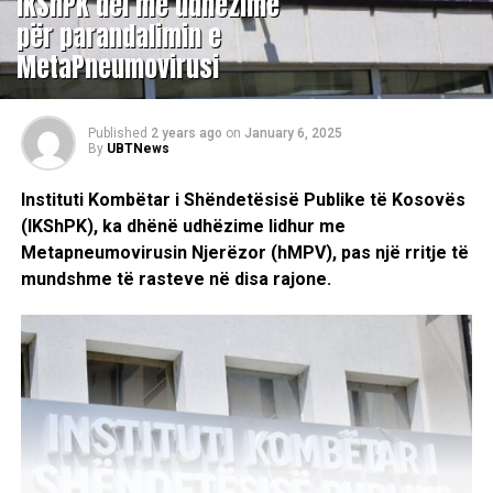
​IKShPK del me udhëzime
për parandalimin e
MetaPneumovirusi
Published
2 years ago
on
January 6, 2025
By
UBTNews
Instituti Kombëtar i Shëndetësisë Publike të Kosovës
(IKShPK), ka dhënë udhëzime lidhur me
Metapneumovirusin Njerëzor (hMPV), pas një rritje të
mundshme të rasteve në disa rajone.