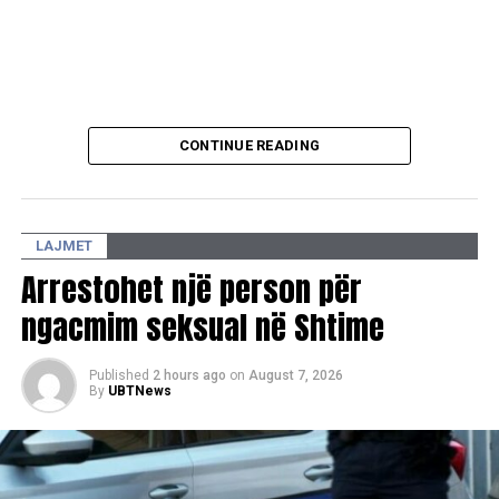
CONTINUE READING
LAJMET
Arrestohet një person për
ngacmim seksual në Shtime
Published
2 hours ago
on
August 7, 2026
By
UBTNews