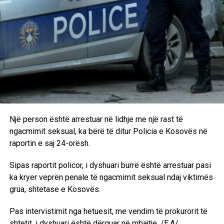
Një person është arrestuar në lidhje me një rast të
ngacmimit seksual, ka bërë të ditur Policia e Kosovës në
raportin e saj 24-orësh.
Sipas raportit policor, i dyshuari burrë është arrestuar pasi
ka kryer veprën penale të ngacmimit seksual ndaj viktimës
grua, shtetase e Kosovës.
Pas intervistimit nga hetuesit, me vendim të prokurorit të
shtetit, i dyshuari është dërguar në mbajtje. /E.A/