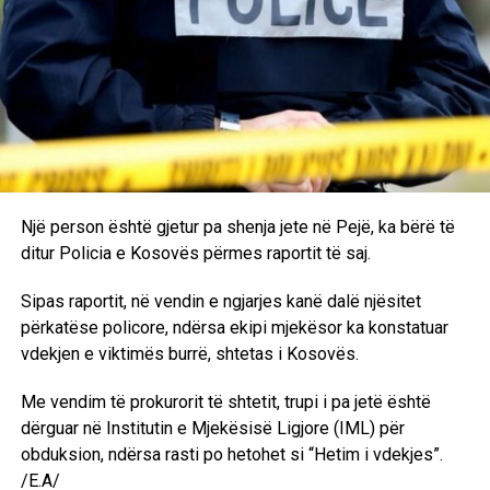
Një person është gjetur pa shenja jete në Pejë, ka bërë të
ditur Policia e Kosovës përmes raportit të saj.
Sipas raportit, në vendin e ngjarjes kanë dalë njësitet
përkatëse policore, ndërsa ekipi mjekësor ka konstatuar
vdekjen e viktimës burrë, shtetas i Kosovës.
Me vendim të prokurorit të shtetit, trupi i pa jetë është
dërguar në Institutin e Mjekësisë Ligjore (IML) për
obduksion, ndërsa rasti po hetohet si “Hetim i vdekjes”.
/E.A/