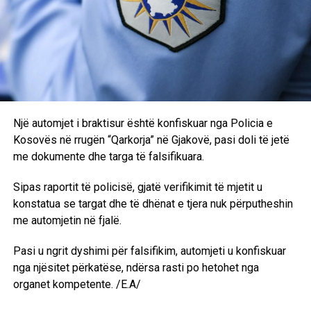
Një automjet i braktisur është konfiskuar nga Policia e
Kosovës në rrugën “Qarkorja” në Gjakovë, pasi doli të jetë
me dokumente dhe targa të falsifikuara.
Sipas raportit të policisë, gjatë verifikimit të mjetit u
konstatua se targat dhe të dhënat e tjera nuk përputheshin
me automjetin në fjalë.
Pasi u ngrit dyshimi për falsifikim, automjeti u konfiskuar
nga njësitet përkatëse, ndërsa rasti po hetohet nga
organet kompetente. /E.A/