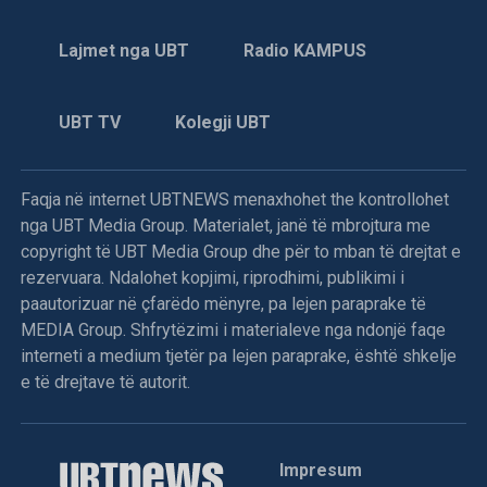
Lajmet nga UBT
Radio KAMPUS
UBT TV
Kolegji UBT
Faqja në internet UBTNEWS menaxhohet the kontrollohet
nga UBT Media Group. Materialet, janë të mbrojtura me
copyright të UBT Media Group dhe për to mban të drejtat e
rezervuara. Ndalohet kopjimi, riprodhimi, publikimi i
paautorizuar në çfarëdo mënyre, pa lejen paraprake të
MEDIA Group. Shfrytëzimi i materialeve nga ndonjë faqe
interneti a medium tjetër pa lejen paraprake, është shkelje
e të drejtave të autorit.
Impresum