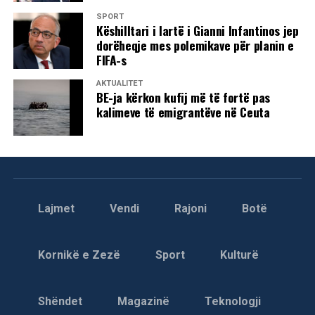
SPORT
Këshilltari i lartë i Gianni Infantinos jep
dorëheqje mes polemikave për planin e
FIFA-s
AKTUALITET
BE-ja kërkon kufij më të fortë pas
kalimeve të emigrantëve në Ceuta
Lajmet
Vendi
Rajoni
Botë
Kornikë e Zezë
Sport
Kulturë
Shëndet
Magazinë
Teknologji