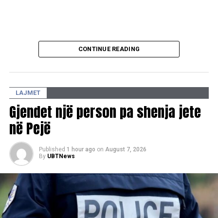
CONTINUE READING
LAJMET
Gjendet një person pa shenja jete
në Pejë
Published
1 hour ago
on
August 7, 2026
By
UBTNews