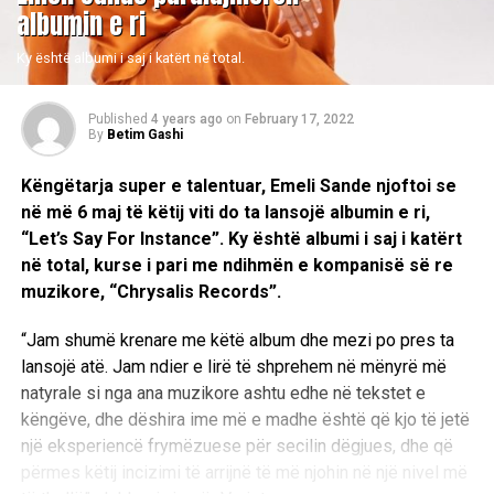
albumin e ri
Ky është albumi i saj i katërt në total.
Published
4 years ago
on
February 17, 2022
By
Betim Gashi
Këngëtarja super e talentuar, Emeli Sande njoftoi se
në më 6 maj të këtij viti do ta lansojë albumin e ri,
“Let’s Say For Instance”. Ky është albumi i saj i katërt
në total, kurse i pari me ndihmën e kompanisë së re
muzikore, “Chrysalis Records”.
“Jam shumë krenare me këtë album dhe mezi po pres ta
lansojë atë. Jam ndier e lirë të shprehem në mënyrë më
natyrale si nga ana muzikore ashtu edhe në tekstet e
këngëve, dhe dëshira ime më e madhe është që kjo të jetë
një eksperiencë frymëzuese për secilin dëgjues, dhe që
përmes këtij incizimi të arrijnë të më njohin në një nivel më