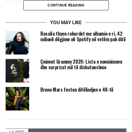
të thellë”, deklaroi ajo për Variety.
CONTINUE READING
Krahas lajmeve rreth albumit, ylli bëri të ditura edhe datat e
koncerteve në Mbretërinë e Bashkuar, të cilat fillojnë po
YOU MAY LIKE
atë muaj./
UBTNews
Rosalía thyen rekordet me albumin e ri, 42
milionë dëgjime në Spotify në vetëm pak ditë
RELATED TOPICS:
ALBUM
EMELI SANDE
Çmimet Grammy 2026: Lista e nominimeve
UP NEXT
A e dini pse karriget në kinema janë të kuqe?
dhe surprizat më të diskutueshme
DON'T MISS
Disa platforma kineze akuzohen për censurimin e
“Friends”
Bruno Mars feston ditëlindjen e 40-të
LAJMET