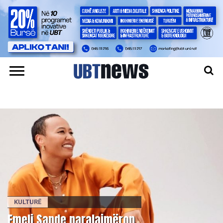
KULTURË
Emeli Sande paralajmëron