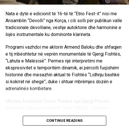
Nata e dytë e edicionit të 16-të të “Etno Fest-it” nisi me
Ansamblin “Devolli” nga Korça, i cili solli për publikun valle
tradicionale devolliane, veshje autoktone dhe harmoninë e
lojës instrumentale ku dominonte klarineta.
Programi vazhdoi me aktorin Armend Baloku dhe shfaqjen
e tij mbështetur në veprën monumentale të Gjergj Fishtës,
“Lahuta e Malësisë”. Permes një interpretimi me
ekspresivitet e temporitëm dinamik, ai përcolli fuqishëm
historinë dhe mesazhin aktual të Fishtës “Lidhnju bashkë
si kokrrat në shegë”, duke i shtuar mbrëmjes dozën e
adrenalinës kombëtare.
Më pas, kompania Dance Theatre nga Gjergj Prevazi
prezantoi shfaqjen e baletit “Void” (Bosh). Lëvizjet e
precizuara të balerinave Katerina Goga dhe Chiara Xoxi
CONTINUE READING
përcollën përmes gjuhës së trupit përpjekjen për të
mposhtur apatinë e zbrazëtinë përmes artit. Mbrëmja u