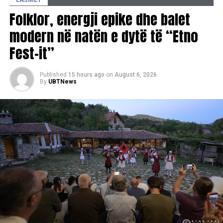
Folklor, energji epike dhe balet
modern në natën e dytë të “Etno
Fest-it”
Published
15 hours ago
on
August 6, 2026
By
UBTNews