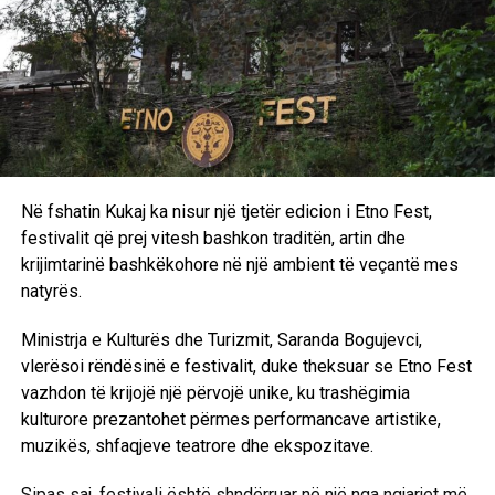
atëkohë”, ka thënë ajo. Ka shpjeguar se edhe kur dikush
shkonte në një koncert, të gjithë mblidheshin rreth tij për ta
pyetur si kishte qenë. Ka rrëfyer se vetë nuk kishte qenë
kurrë në një koncert para luftës.
“Për mua ishte shumë e rëndësishme të tregoja atë që
kemi kaluar, mënyrën se si njerëzit përpiqen të jetojnë
edhe në rrethana të tilla dhe si përpiqen ta ndryshojnë
Në fshatin Kukaj ka nisur një tjetër edicion i Etno Fest,
realitetin e tyre. Doja t’ia tregoja dhe t’ia rrëfeja këtë botës.
festivalit që prej vitesh bashkon traditën, artin dhe
Por gjithashtu sepse mendoj se kjo histori lidhet me
krijimtarinë bashkëkohore në një ambient të veçantë mes
shumë adoleshentë sot që ende jetojnë në zona konflikti,
natyrës.
fatkeqësisht”, ka deklaruar regjisorja për dramën e saj.
Ministrja e Kulturës dhe Turizmit, Saranda Bogujevci,
Filmi zhvillohet në periudhën e luftës së Kosovës, e cila
vlerësoi rëndësinë e festivalit, duke theksuar se Etno Fest
zgjati nga viti 1998 deri në vitin 1999, kur presidenti i
vazhdon të krijojë një përvojë unike, ku trashëgimia
atëhershëm serb Slobodan Milosheviq ia hoqi Kosovës
kulturore prezantohet përmes performancave artistike,
statusin e vetëqeverisjes. Gjatë kësaj periudhe, shqiptarët
muzikës, shfaqjeve teatrore dhe ekspozitave.
e Kosovës u përballën me shtypje të gjerë, ndërsa Ushtria
Çlirimtare e Kosovës luftoi kundër kontrollit jugosllav dhe
Sipas saj, festivali është shndërruar në një nga ngjarjet më