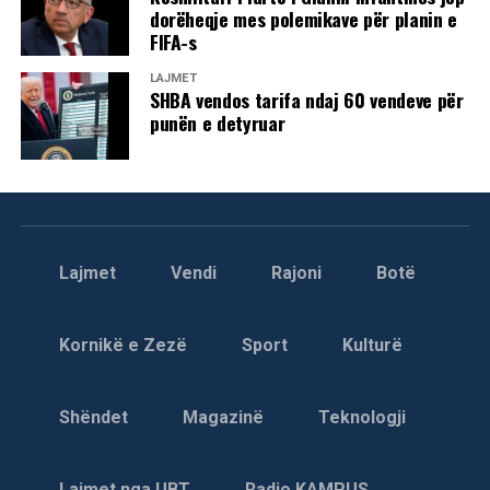
dorëheqje mes polemikave për planin e
FIFA-s
LAJMET
SHBA vendos tarifa ndaj 60 vendeve për
punën e detyruar
Lajmet
Vendi
Rajoni
Botë
Kornikë e Zezë
Sport
Kulturë
Shëndet
Magazinë
Teknologji
Lajmet nga UBT
Radio KAMPUS