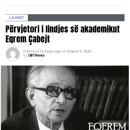
përmbyll te “Qilimi fluturues i gjyshes” me performancën e
grupit “NA” dhe DJ Cabo, duke gërshetuar muziken
LAJMET
tradicionale me atë moderne. /E.A/
Përvjetori i lindjes së akademikut
Eqrem Çabejt
Published
16 hours ago
on
August 6, 2026
By
UBTNews