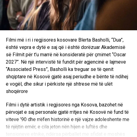
Filmi më i ri i regjisores kosovare Blerta Basholli, “Dua”,
është vepra e dytë e saj që i është dorëzuar Akademisë
së Filmit për t’u marrë në konsideratë për çmimet “Oscar
2027”. Në një intervistë të fundit për agjencinë e lajmeve
“Associated Press”, Basholli ka treguar se të qenit
shqiptare në Kosovë gjatë asaj periudhe e bënte të ndihej
e vogël, dhe sikur i përkiste një shtrese më të ulët
shoqërore
Filmi i dytë artistik i regjisores nga Kosova, bazohet në
përvojat e saj personale gjatë rritjes në Kosovë në fund të
viteve ’90 dhe rrëfen historinë e një vajze adoleshente me
të njëjtin emër, e cila jeton nën hijen e luftës dhe
tensioneve etnike, ndërsa përballet me sfidat e moshës