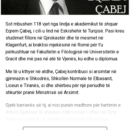
Sot mbushen 118 vjet nga lindja e akademikut të shquar
Eqrem Çabej, i cili u lind në Eskishehir të Turqisë. Pasi kreu
studimet fillore në Gjirokastër dhe të mesmet në
Klagenfurt, ai braktisi mjekësinë në Romë për t’u
përkushtuar në Fakultetin e Filologjisë në Universitetin e
Gracit dhe më pas në atë të Vjenës, ku edhe u diplomua.
Me të u kthyer në atdhe, Çabej kontribuoi si arsimtar në
gjimnazin e Shkodrës, Shkollën Normale të Elbasanit,
Liceun e Tiranës, si dhe shërbeu për një periudhë të
shkurtër pranë Ministrisë së Arsimit.
Gjatë karrierës së tij, ai nisi punën madhore për hartimin e
Atlasit Gjuhësor të shqipes, ndërsa pas Luftës së Dytë
Botërore shërbeu si anëtar i Institutit të Shkencave,
pedagog në Universitetin e Tiranës dhe anëtar themelues i