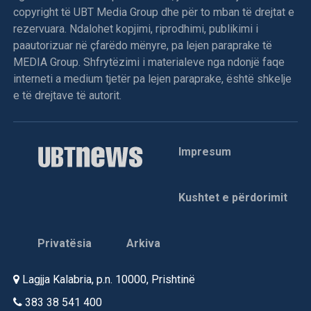
vend.
copyright të UBT Media Group dhe për to mban të drejtat e
rezervuara. Ndalohet kopjimi, riprodhimi, publikimi i
Deputetja e AAK-së gjuan me vezë drejt Kurtit,
paautorizuar në çfarëdo mënyre, pa lejen paraprake të
përplasje fizike mes deputetëve
MEDIA Group. Shfrytëzimi i materialeve nga ndonjë faqe
interneti a medium tjetër pa lejen paraprake, është shkelje
Menjëherë pas përfundimit të fjalës së Kryeministrit Albin
e të drejtave të autorit.
Kurti, deputetja e Aleancës për Ardhmërinë e Kosovës,
Time Kadriaj, është afruar drejt foltores dhe ka gjuajtur me
vezë në drejtim të tij. Ky veprim ka nxitur reagimin e
Impresum
menjëhershëm të deputetëve nga grupe të ndryshme
politike, të cilët janë ngritur në këmbë dhe kanë filluar
shtyrjet fizike mes vete. Për shkak të përshkallëzimit të
Kushtet e përdorimit
tensioneve dhe pamundësisë për të vazhduar punimet,
kryesuesi i seancës, Avni Dehari, ka vendosur të
ndërpresë seancën.
Privatësia
Arkiva
Lagjja Kalabria, p.n. 10000, Prishtinë
Tensione dhe ndërprerje në Kuvend: Kurti kërkon
383 38 541 400