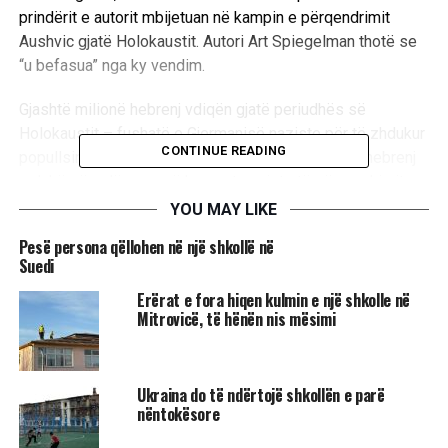
prindërit e autorit mbijetuan në kampin e përqendrimit
Aushvic gjatë Holokaustit. Autori Art Spiegelman thotë se
“u befasua” nga ky vendim.
Gjashtë milionë hebrenj vdiqën gjatë periudhës së
Holokaustit – fushatë e Gjermanisë naziste për të zhdukur
CONTINUE READING
popullsinë hebreje të Evropës. Prindërit e tij ishin hebrenj
polakë që u dërguan në kampet naziste të përqendrimit
gjatë Luftës së Dytë Botërore.
YOU MAY LIKE
Pesë persona qëllohen në një shkollë në
Romani i tij Maus, i cili përmban ilustrime të vizatuara me
Suedi
dorë të minjve si hebrenj dhe maceve si nazistë, fitoi një
sërë çmimesh letrare në vitin 1992.
​Erërat e fora hiqen kulmin e një shkolle në
Mitrovicë, të hënën nis mësimi
Në një mbledhje të bordit të Shkollave të Qarkut McMinn
në janar, anëtarët thanë se mendonin se përfshirja e fjalëve
të ndyta në romanin grafik ishte e papërshtatshme për
Ukraina do të ndërtojë shkollën e parë
nëntokësore
kurrikulën e klasës së tetë.