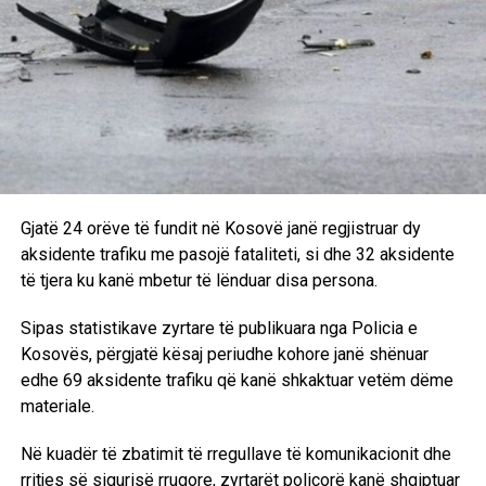
këtë fshat.
Gjatë bastisjes, policët kërkuan djalin e Isa Mirenës,
Fadilin.
Pas bastisjes dhe arrestimeve që bëri pardje policia serbe
në familjen Pllana në fshatin Shtitaricë të Vushtrrisë, dje u
liruan vëllezërit Besim, Rexhep, Hasim dhe Selim Pllana, si
dhe Selmanin, djalin e Hasimit dhe Fatmirin, djalin e
Gjatë 24 orëve të fundit në Kosovë janë regjistruar dy
Rexhep Pllanës, ndërsa Ramadan Pllanën, anëtar i
aksidente trafiku me pasojë fataliteti, si dhe 32 aksidente
Kryesisë së LDK-së, Dega në Vushtrri dhe ish- i burgosur
të tjera ku kanë mbetur të lënduar disa persona.
politik i ndërgjegjës vazhdojnë ta mbajnë në paraburgim
dhe sipas deklaratës që dhanë vëllezërit e tij, Ramadani
Sipas statistikave zyrtare të publikuara nga Policia e
është dërguar në burgun e Mitrovicës.
Kosovës, përgjatë kësaj periudhe kohore janë shënuar
edhe 69 aksidente trafiku që kanë shkaktuar vetëm dëme
Merret vesh se të se të liruarit që u mbajtën pardje në
materiale.
stacionin u policisë në Vushtrri nga ora 7.30 deri në orën
22, u rrahën fizikisht gjatë tërë kohës sa qëndruan aty. Si
Në kuadër të zbatimit të rregullave të komunikacionit dhe
pretekst për rrahjen e këtyre personave, policia përdori
rritjes së sigurisë rrugore, zyrtarët policorë kanë shqiptuar