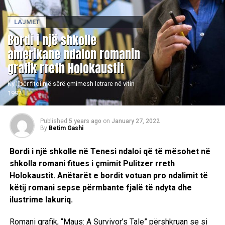
LAJMET
Bordi i një shkolle
amerikane ndalon romanin
grafik rreth Holokaustit
Ky libër fitoi një sërë çmimesh letrare në vitin
1992.
Published
5 years ago
on
January 27, 2022
By
Betim Gashi
Bordi i një shkolle në Tenesi ndaloi që të mësohet në
shkolla romani fitues i çmimit Pulitzer rreth
Holokaustit. Anëtarët e bordit votuan pro ndalimit të
këtij romani sepse përmbante fjalë të ndyta dhe
ilustrime lakuriq.
Romani grafik, “Maus: A Survivor’s Tale” përshkruan se si