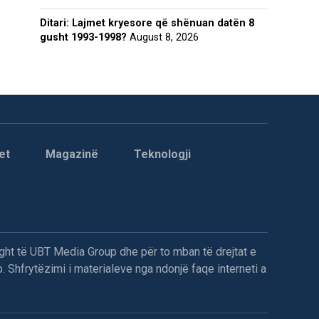
Ditari: Lajmet kryesore që shënuan datën 8
gusht 1993-1998?
August 8, 2026
et
Magazinë
Teknologji
ght të UBT Media Group dhe për to mban të drejtat e
. Shfrytëzimi i materialeve nga ndonjë faqe interneti a