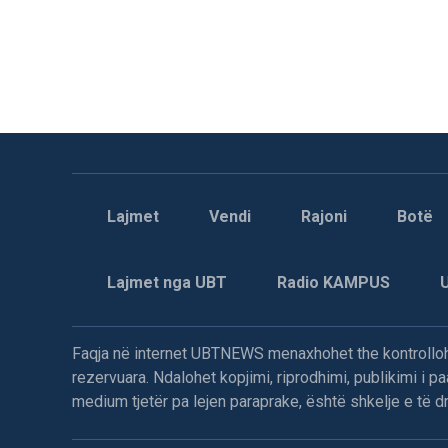
Lajmet
Vendi
Rajoni
Botë
Lajmet nga UBT
Radio KAMPUS
Faqja në internet UBTNEWS menaxhohet the kontrollohe
rezervuara. Ndalohet kopjimi, riprodhimi, publikimi i 
medium tjetër pa lejen paraprake, është shkelje e të dre