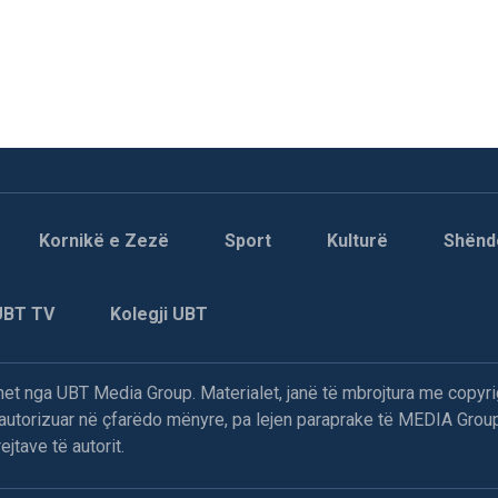
Kornikë e Zezë
Sport
Kulturë
Shënd
UBT TV
Kolegji UBT
t nga UBT Media Group. Materialet, janë të mbrojtura me copyri
paautorizuar në çfarëdo mënyre, pa lejen paraprake të MEDIA Group
jtave të autorit.