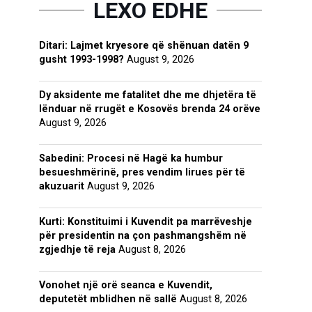
LEXO EDHE
Ditari: Lajmet kryesore që shënuan datën 9
gusht 1993-1998?
August 9, 2026
Dy aksidente me fatalitet dhe me dhjetëra të
lënduar në rrugët e Kosovës brenda 24 orëve
August 9, 2026
Sabedini: Procesi në Hagë ka humbur
besueshmërinë, pres vendim lirues për të
akuzuarit
August 9, 2026
Kurti: Konstituimi i Kuvendit pa marrëveshje
për presidentin na çon pashmangshëm në
zgjedhje të reja
August 8, 2026
Vonohet një orë seanca e Kuvendit,
deputetët mblidhen në sallë
August 8, 2026