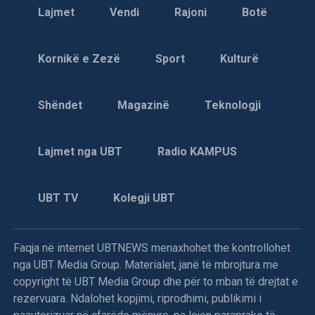
korrik, kur dasmorët e Musa J.Beranit, në udhëkryqin e
Lajmet
Vendi
Rajoni
Botë
Komoranit u mbajtën më shumë se një orë e gjysmë.
Ditë më parë, policia për herë të pestë ishin në shtëpinë e
Kornikë e Zezë
Sport
Kulturë
Lirie M.Shalës, nënë e katër fëmijëve, e cila që katër vite
gjindet në Zvicër. Preteksti nuk dihet. Para dy muajve të
njejtit policë, patën kërkuar edhe djalin e saj, Fadilin (21).
Shëndet
Magazinë
Teknologji
Skënderaj:
– Më 3 gusht, në fshatin Makërmal të
Lajmet nga UBT
Radio KAMPUS
Skënderajt, me pretekst të kërkimit të armëve, policia
kërkoi Halil, Muhamet dhe Ismet Gjinofcin. Policët pyetën
edhe për Halim Goxhulin, tashmë më të ndjerë.
UBT TV
Kolegji UBT
8 gusht 1998
Faqja në internet UBTNEWS menaxhohet the kontrollohet
nga UBT Media Group. Materialet, janë të mbrojtura me
Në Vraniq të Dushkajës forcat serbe vranë dy
copyright të UBT Media Group dhe për to mban të drejtat e
shqiptarë
rezervuara. Ndalohet kopjimi, riprodhimi, publikimi i