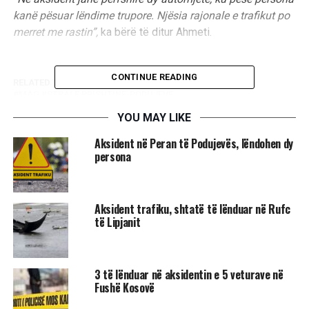
kanë pësuar lëndime trupore. Njësia rajonale e trafikut po
merret me rastin”,
ka bërë të ditur Ahmeti.
CONTINUE READING
RELATED TOPICS:
FLORA AHMETI
MAGJISTRALE PRISHTINE-PODUJEVE
YOU MAY LIKE
UP NEXT
Kalojnë në pronësi të Ministrisë së Mbrojtjes mbi 30
Aksident në Peran të Podujevës, lëndohen dy
hektarë në Suharekë
persona
DON'T MISS
Mbikëqyrësi i BE-së heton veprimin e Frontex-it në
tragjedinë e anijes në Greqi
​Aksident trafiku, shtatë të lënduar në Rufc
të Lipjanit
​3 të lënduar në aksidentin e 5 veturave në
Fushë Kosovë