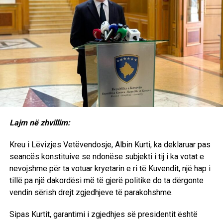
Lajm në zhvillim:
Kreu i Lëvizjes Vetëvendosje, Albin Kurti, ka deklaruar pas
seancës konstituive se ndonëse subjekti i tij i ka votat e
nevojshme për ta votuar kryetarin e ri të Kuvendit, një hap i
tillë pa një dakordësi më të gjerë politike do ta dërgonte
vendin sërish drejt zgjedhjeve të parakohshme.
Sipas Kurtit, garantimi i zgjedhjes së presidentit është