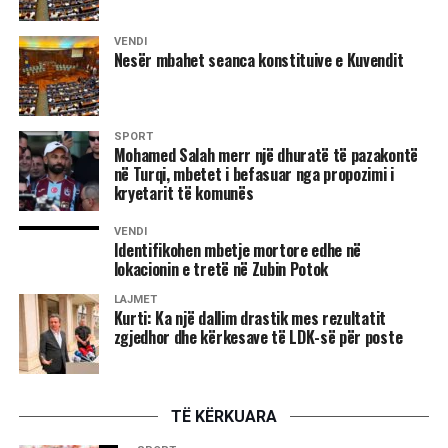
VENDI
Nesër mbahet seanca konstituive e Kuvendit
8 gusht 1995
SPORT
Dhuna e përditshme në Kosovë
Mohamed Salah merr një dhuratë të pazakontë
në Turqi, mbetet i befasuar nga propozimi i
Hani i Elezit: –
Më 4 gusht, në orët e pasditës, policia
kryetarit të komunës
serbe thirri për herë të tretë, Hakik Qajanin me pretekst të
VENDI
armës.
Identifikohen mbetje mortore edhe në
lokacionin e tretë në Zubin Potok
Njoftohet se në polici gati për çdo ditë thirret edhe babai i
LAJMET
tij, Mejdiu.
Kurti: Ka një dallim drastik mes rezultatit
zgjedhor dhe kërkesave të LDK-së për poste
Po këtë ditë, me të njëjtin pretekst, në pyetje u mor edhe
Ramadan Thaçi.
Në polici janë thirrë edhe Musli Humeli, Musli e Hazbi
TË KËRKUARA
Loku dhe disa qytetarë të tjerë.