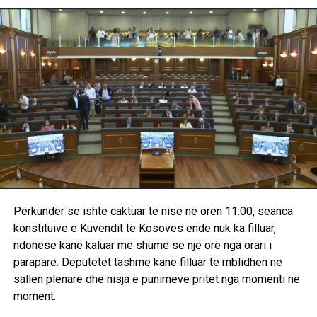
politikë që të ulen në tryezën e bisedimeve, duke nëvizuar
se nuk dëshiron që procesi i votimit të presidentit të
mbështetet vetëm te deputetët e LVV-së dhe ata të
komuniteteve joserbe.
Pas përplasjeve në Kuvend: Opozita fajëson Lëvizjen
Vetëvendosje për krizë, LVV-ja i përgjigjet me akuza
për sulme
Zhvillimet e sotme dhe ndërprerja e seancës në Kuvendin
e Kosovës kanë nxitur një seri reagimesh të ashpra mes
përfaqësuesve të pozitës dhe opozitës. Derisa Lëvizja
Vetëvendosje akuzon opozitën për sulme ndaj
Përkundër se ishte caktuar të nisë në orën 11:00, seanca
kryeministrit, përfaqësuesit e PDK-së dhe LDK-së e
konstituive e Kuvendit të Kosovës ende nuk ka filluar,
shohin Lëvizjen Vetëvendosje si përgjegjësen kryesore
ndonëse kanë kaluar më shumë se një orë nga orari i
për bllokadën dhe përshkallëzimin e situatës.
paraparë. Deputetët tashmë kanë filluar të mblidhen në
sallën plenare dhe nisja e punimeve pritet nga momenti në
Basha: Kurti i fton për diskutim, këta sulmojnë e
moment.
ofendojnë