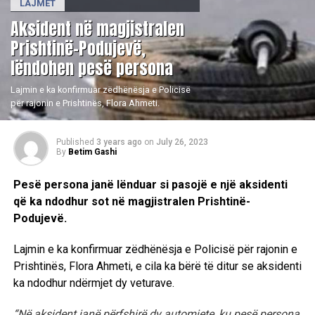
LAJMET
Aksident në magjistralen
Prishtinë-Podujevë,
lëndohen pesë persona
Lajmin e ka konfirmuar zëdhënësja e Policisë
për rajonin e Prishtinës, Flora Ahmeti.
Published
3 years ago
on
July 26, 2023
By
Betim Gashi
Pesë persona janë lënduar si pasojë e një aksidenti
që ka ndodhur sot në magjistralen Prishtinë-
Podujevë.
Lajmin e ka konfirmuar zëdhënësja e Policisë për rajonin e
Prishtinës, Flora Ahmeti, e cila ka bërë të ditur se aksidenti
ka ndodhur ndërmjet dy veturave.
“Në aksident janë përfshirë dy automjete, ku pesë persona