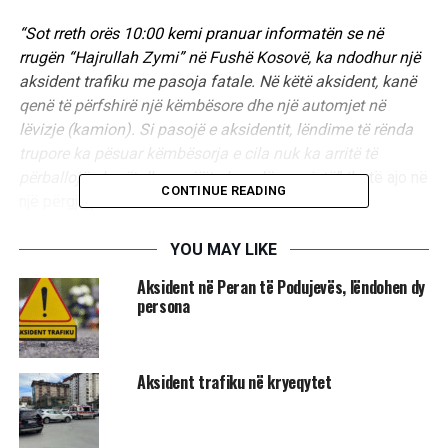
“Sot rreth orës 10:00 kemi pranuar informatën se në
rrugën “Hajrullah Zymi” në Fushë Kosovë, ka ndodhur një
aksident trafiku me pasoja fatale. Në këtë aksident, kanë
qenë të përfshirë një këmbësore dhe një automjet në
lëvizje (kamion). Si pasojë e aksidentit, lëndime të rënda
trupore ka pësuar këmbësorja e cila nuk ka arritë të
përballojë plagët dhe e njëjta ka ndërruar jetë”,
thotë ajo në
CONTINUE READING
një përgjigje me shkrim.
Sipas saj, aktualisht policia ka nisë një hetim për zbardhjen
YOU MAY LIKE
e rrethanave që kanë çuar deri te ky aksident trafiku,
Aksident në Peran të Podujevës, lëndohen dy
ndërkohë që ngasësi automjetit është shoqëruar në
persona
stacion policor.
​Aksident trafiku në kryeqytet
RELATED TOPICS:
AKSIDENT TRAFIKU
FLORA AHMETI
KAMION
UP NEXT