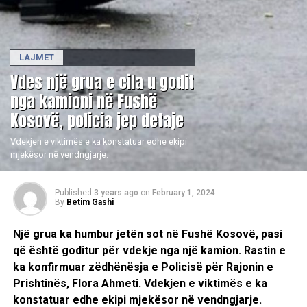
LAJMET
Vdes një grua e cila u godit
nga kamioni në Fushë
Kosovë, policia jep detaje
Vdekjen e viktimës e ka konstatuar edhe ekipi
mjekësor në vendngjarje.
Published
3 years ago
on
February 1, 2024
By
Betim Gashi
Një grua ka humbur jetën sot në Fushë Kosovë, pasi
që është goditur për vdekje nga një kamion. Rastin e
ka konfirmuar zëdhënësja e Policisë për Rajonin e
Prishtinës, Flora Ahmeti. Vdekjen e viktimës e ka
konstatuar edhe ekipi mjekësor në vendngjarje.