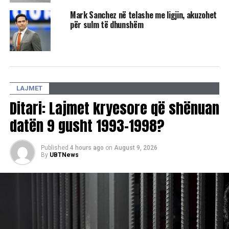
Qindra fluturime anulohen në Gjermani për shkak të
Mark Sanchez në telashe me ligjin, akuzohet
grevave
për sulm të dhunshëm
DON'T MISS
Dy zyrtarë të ATK-së kapen duke kontrabanduar mallra
nga Serbia
LAJMET
Ditari: Lajmet kryesore që shënuan
datën 9 gusht 1993-1998?
Published
4 hours ago
on
August 9, 2026
By
UBTNews