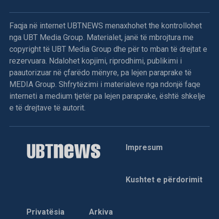
Sipas Tahirit, refuzimi i shumicës për të proceduar me
propozimin e kandidatit për kryetar të Kuvendit është një
Faqja në internet UBTNEWS menaxhohet the kontrollohet
përpjekje e qëllimshme për të thelluar ngërçin politik në
nga UBT Media Group. Materialet, janë të mbrojtura me
vend.
copyright të UBT Media Group dhe për to mban të drejtat e
rezervuara. Ndalohet kopjimi, riprodhimi, publikimi i
Deputetja e AAK-së gjuan me vezë drejt Kurtit,
paautorizuar në çfarëdo mënyre, pa lejen paraprake të
përplasje fizike mes deputetëve
MEDIA Group. Shfrytëzimi i materialeve nga ndonjë faqe
interneti a medium tjetër pa lejen paraprake, është shkelje
Menjëherë pas përfundimit të fjalës së Kryeministrit Albin
e të drejtave të autorit.
Kurti, deputetja e Aleancës për Ardhmërinë e Kosovës,
Time Kadriaj, është afruar drejt foltores dhe ka gjuajtur me
vezë në drejtim të tij. Ky veprim ka nxitur reagimin e
Impresum
menjëhershëm të deputetëve nga grupe të ndryshme
politike, të cilët janë ngritur në këmbë dhe kanë filluar
shtyrjet fizike mes vete. Për shkak të përshkallëzimit të
Kushtet e përdorimit
tensioneve dhe pamundësisë për të vazhduar punimet,
kryesuesi i seancës, Avni Dehari, ka vendosur të
ndërpresë seancën.
Privatësia
Arkiva