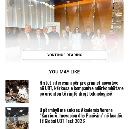
CONTINUE READING
YOU MAY LIKE
Rritet interesimi për programet inovative
në UBT, kërkesa e kompanive ndërkombëtare
po orienton të rinjtë drejt teknologjisë
Delegacioni i UBT-së, i kryesuar nga Rektori Prof. Dr.
Edmond Hajrizi, zhvilloi takime dhe diskutime me
U përmbyll me sukses Akademia Verore
përfaqësues të Cambridge International Education dhe
“Karrierë, Inovacion dhe Punësim” në kuadër
partnerë rajonalë, duke shkëmbyer përvoja dhe ide mbi
të Global UBT Fest 2026
zhvillimet më të reja në programet ndërkombëtare të