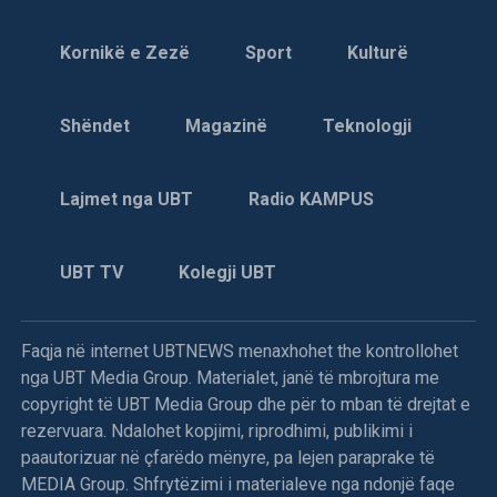
Mbrëmë në orën 18,35, avionët e NATO-s me kërkesën e
Kornikë e Zezë
Sport
Kulturë
UNPROFOR-it, bombarduan pozicionet e izioluara
tokësore të serbëve të Bosnjës të vendosura në malin
Shëndet
Magazinë
Teknologji
Igman, që shtrihet në zonën e ndaluar prej 20 km, në
rrethinë të Sarajevës, njoftojnë burimet zyrtare diplomatike
dhe ushtarake nga selia e Aleancës së Atlantikut Verior në
Lajmet nga UBT
Radio KAMPUS
Bruksel.
Ky akcion i NATO-s, është një lloj ndëshkimi ndaj forcave
UBT TV
Kolegji UBT
të serbëve të Bosnjës, që kohëve të fundit i përsëritën
sulmet ndaj ushtarëve të UNPROFOR-it e veçanërisht kur
dje në mëngjes (të premten) në afërsi të Ilixhës i detyruan
Faqja në internet UBTNEWS menaxhohet the kontrollohet
helmetkaltërit ukrainas t’u dorëzojnë një tank T-55, dy qerre
nga UBT Media Group. Materialet, janë të mbrojtura me
të blinduara M-0, një bateri topash kundërajror dhe dy tri
copyright të UBT Media Group dhe për to mban të drejtat e
orë më vonë e sulmuan helikopterin “Puma” të kontigjentit
rezervuara. Ndalohet kopjimi, riprodhimi, publikimi i
francez, që kërkonte materialin e “vjedhur”.
paautorizuar në çfarëdo mënyre, pa lejen paraprake të
MEDIA Group. Shfrytëzimi i materialeve nga ndonjë faqe
Në bombardimet e NATO-s ndaj pozicioneve serbe morën