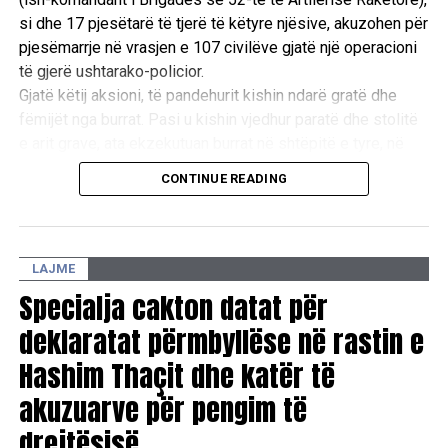
si dhe 17 pjesëtarë të tjerë të këtyre njësive, akuzohen për
pjesëmarrje në vrasjen e 107 civilëve gjatë një operacioni
të gjerë ushtarako-policior.
Gjatë këtij aksioni, të pandehurit kishin ndarë gratë dhe
fëmijët nga burrat. Pasi u kishin vjedhur paratë dhe stolitë
e arit grave, ata ekzekutuan burrat në shtëpitë e tyre, në
oborre dhe te lokacioni i njohur si “Ura e Taliqit”, si dhe u
CONTINUE READING
vunë flakën shtëpive të tyre. /E.A/
LAJME
Specialja cakton datat për
deklaratat përmbyllëse në rastin e
Hashim Thaçit dhe katër të
akuzuarve për pengim të
drejtësisë