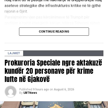
aseteve strategjike dhe infrastrukturës kritike në të gjithë
RELATED TOPICS:
UBT
CAMBRIDGE
rajonin e Gjirit.
Paralajmërimi vjen pas kërcënimeve të Trumpit për
UP NEXT
“United Hospital”, revolucionarizon kujdesin
goditjen e rrjetit energjetik iranian, ndërsa Teherani synon
kardiovaskular në Kosovë: Kontroll i plotë i zemrës për
ta përdorë rrezikun e një tronditjeje të madhe ekonomike
vetëm 50 euro
CONTINUE READING
globale si mjet trysnie për të shmangur përshkallëzimin
ushtarak. /Reuters/
DON'T MISS
Dua Lipa rekomandon pesë libra për adhuruesit e leximit
LAJMET
Prokuroria Speciale ngre aktakuzë
kundër 20 personave për krime
lufte në Gjakovë
Published
9 hours ago
on
August 6, 2026
By
UBTNews