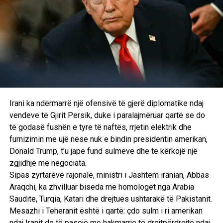
Irani ka ndërmarrë një ofensivë të gjerë diplomatike ndaj
vendeve të Gjirit Persik, duke i paralajmëruar qartë se do
të godasë fushën e tyre të naftës, rrjetin elektrik dhe
furnizimin me ujë nëse nuk e bindin presidentin amerikan,
Donald Trump, t’u japë fund sulmeve dhe të kërkojë një
zgjidhje me negociata.
Sipas zyrtarëve rajonalë, ministri i Jashtëm iranian, Abbas
Araqchi, ka zhvilluar biseda me homologët nga Arabia
Saudite, Turqia, Katari dhe drejtues ushtarakë të Pakistanit.
Mesazhi i Teheranit është i qartë: çdo sulm i ri amerikan
ndaj Iranit do të pasojë me hakmarrje të drejtpërdrejtë ndaj