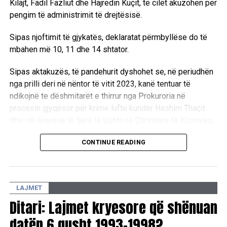
Kilajt, Fadil Fazliut dhe Hajredin Kuçit, të cilët akuzohen për
pengim të administrimit të drejtësisë.
Sipas njoftimit të gjykatës, deklaratat përmbyllëse do të
mbahen më 10, 11 dhe 14 shtator.
Sipas aktakuzës, të pandehurit dyshohet se, në periudhën
nga prilli deri në nëntor të vitit 2023, kanë tentuar të
ndikojnë te dëshmitarët e thirrur nga Prokuroria në
procesin gjyqësor për krime lufte kundër Hashim Thaçit
dhe ish-krerëve të tjerë të Ushtrisë Çlirimtare të Kosovës,
Kadri Veselit, Jakup Krasniqit dhe Rexhep Selimit.
CONTINUE READING
Ndaj Thaçit janë ngritur tri akuza për tentim të pengimit të
personave zyrtarë në kryerjen e detyrave zyrtare, si dhe
tetë akuza për shkelje të fshehtësisë së procedurës dhe
LAJMET
mosbindje ndaj gjykatës.
Ditari: Lajmet kryesore që shënuan
Ndërkaq, ndaj Bashkim Smakajt, Isni Kilajt dhe Fadil Fazliut
datën 6 gusht 1993-1998?
është ngritur nga një akuzë për tentim të pengimit të