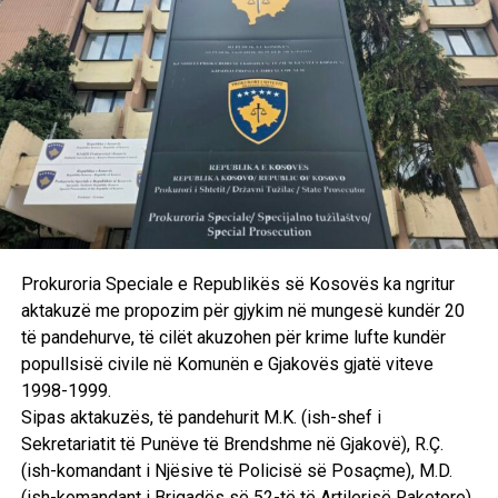
Prokuroria Speciale e Republikës së Kosovës ka ngritur
aktakuzë me propozim për gjykim në mungesë kundër 20
të pandehurve, të cilët akuzohen për krime lufte kundër
popullsisë civile në Komunën e Gjakovës gjatë viteve
1998-1999.
Sipas aktakuzës, të pandehurit M.K. (ish-shef i
Sekretariatit të Punëve të Brendshme në Gjakovë), R.Ç.
(ish-komandant i Njësive të Policisë së Posaçme), M.D.
(ish-komandant i Brigadës së 52-të të Artilerisë Raketore),