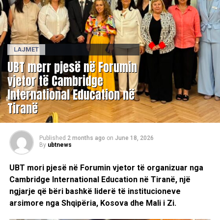
LAJMET
UBT merr pjesë në Forumin
vjetor të Cambridge
International Education në
Tiranë
Published
2 months ago
on
June 18, 2026
By
ubtnews
UBT mori pjesë në Forumin vjetor të organizuar nga
Cambridge International Education në Tiranë, një
ngjarje që bëri bashkë liderë të institucioneve
arsimore nga Shqipëria, Kosova dhe Mali i Zi.