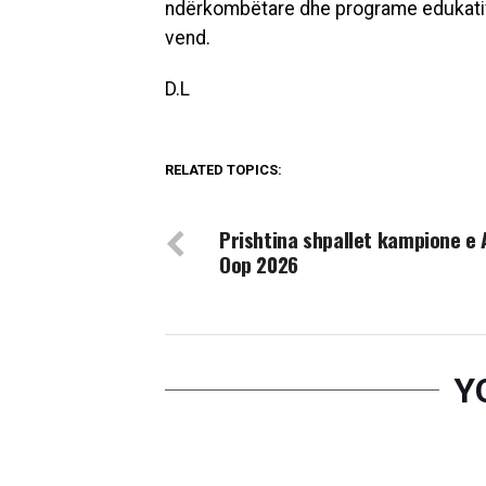
ndërkombëtare dhe programe edukative 
vend.
D.L
RELATED TOPICS:
DON'T MISS
Prishtina shpallet kampione e 
Oop 2026
Y