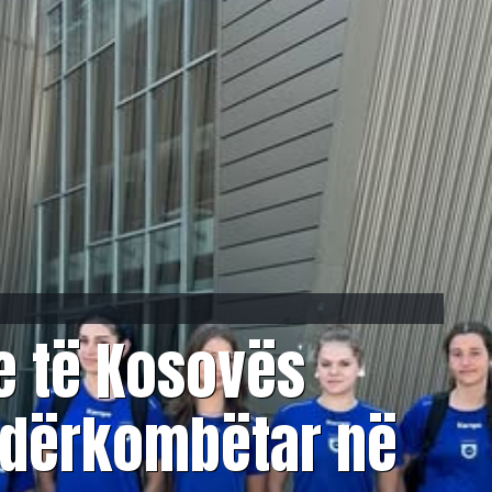
e të Kosovës
Ndërkombëtar në