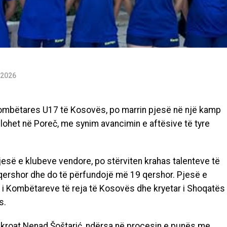
 2026
 Kombëtares U17 të Kosovës, po marrin pjesë në një kamp
llohet në
Poreč
, me synim avancimin e aftësive të tyre
pjesë e klubeve vendore, po stërviten krahas talenteve të
 qershor dhe do të përfundojë më 19 qershor. Pjesë e
er i Kombëtareve të reja të Kosovës dhe kryetar i Shoqatës
s.
 kroat
Nenad Šoštarić
, ndërsa në procesin e punës me