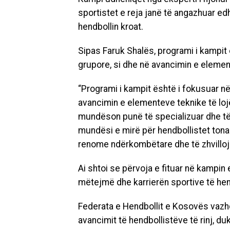
sportistet e reja janë të angazhuar ed
hendbollin kroat.
Sipas Faruk Shalës, programi i kampit 
grupore, si dhe në avancimin e element
“Programi i kampit është i fokusuar në
avancimin e elementeve teknike të loj
mundëson punë të specializuar dhe të
mundësi e mirë për hendbollistet tona 
renome ndërkombëtare dhe të zhvillojnë
Ai shtoi se përvoja e fituar në kampin
mëtejmë dhe karrierën sportive të hen
Federata e Hendbollit e Kosovës
vazhd
avancimit të hendbollistëve të rinj, d