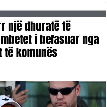
 një dhuratë të
 mbetet i befasuar nga
it të komunës