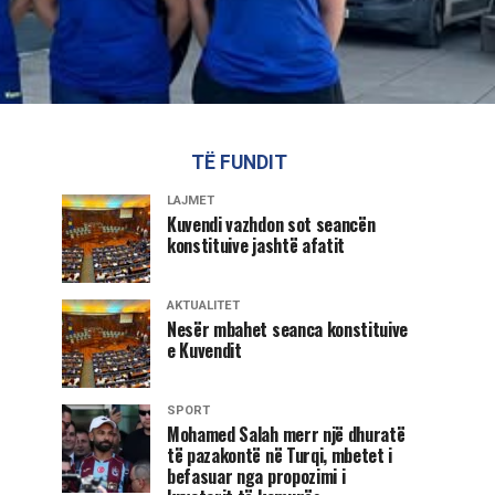
TË FUNDIT
LAJMET
Kuvendi vazhdon sot seancën
konstituive jashtë afatit
AKTUALITET
Nesër mbahet seanca konstituive
e Kuvendit
SPORT
Mohamed Salah merr një dhuratë
të pazakontë në Turqi, mbetet i
befasuar nga propozimi i