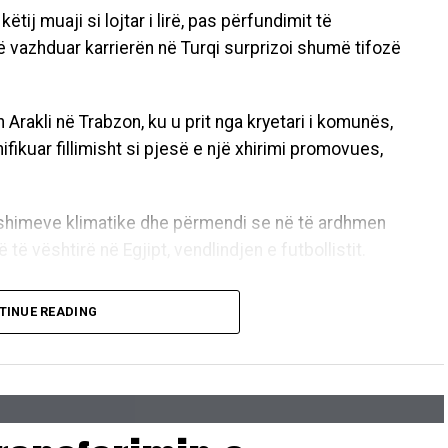
këtij muaji si lojtar i lirë, pas përfundimit të
të vazhduar karrierën në Turqi surprizoi shumë tifozë
in Arakli në Trabzon, ku u prit nga kryetari i komunës,
fikuar fillimisht si pjesë e një xhirimi promovues,
ryshimeve klimatike dhe përmendi se në të ardhmen
të vështirë në Egjipt, vendlindjen e futbollistit.
ardhmen do të bëhet e vështirë të jetohet në Egjipt
TINUE READING
ë i banueshëm dhe ndër vendet më pak të prekura nga
 ofertë që e la të habitur.
r tokë këtu. Mund të jetë një vend i mrekullueshëm