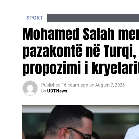
SPORT
Mohamed Salah merr
pazakontë në Turqi,
propozimi i kryetar
Published
16 hours ago
on
August 7, 2026
By
UBTNews