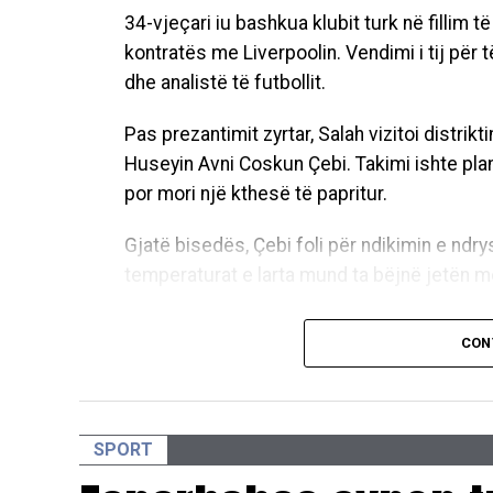
34-vjeçari iu bashkua klubit turk në fillim të 
kontratës me Liverpoolin. Vendimi i tij për 
dhe analistë të futbollit.
Pas prezantimit zyrtar, Salah vizitoi distrikt
Huseyin Avni Coskun Çebi. Takimi ishte plani
por mori një kthesë të papritur.
Gjatë bisedës, Çebi foli për ndikimin e nd
temperaturat e larta mund ta bëjnë jetën më 
“Ngrohja globale po kërcënon botën. Në të 
CON
gjatë verës. Distrikti ynë do të jetë shum
ngrohja globale”, tha ai.
Më pas, kryetari i komunës i bëri Salahut një
SPORT
“Prandaj, le t’ju dhurojmë një copë të buku