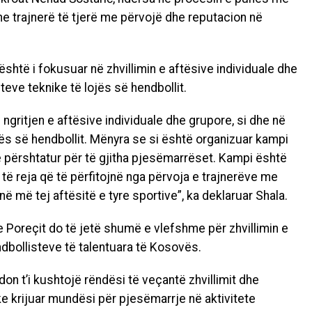
he trajnerë të tjerë me përvojë dhe reputacion në
është i fokusuar në zhvillimin e aftësive individuale dhe
eve teknike të lojës së hendbollit.
 ngritjen e aftësive individuale dhe grupore, si dhe në
ës së hendbollit. Mënyra se si është organizuar kampi
 përshtatur për të gjitha pjesëmarrëset. Kampi është
të reja që të përfitojnë nga përvoja e trajnerëve me
 më tej aftësitë e tyre sportive”, ka deklaruar Shala.
 e Poreçit do të jetë shumë e vlefshme për zhvillimin e
dbollisteve të talentuara të Kosovës.
on t’i kushtojë rëndësi të veçantë zhvillimit dhe
uke krijuar mundësi për pjesëmarrje në aktivitete