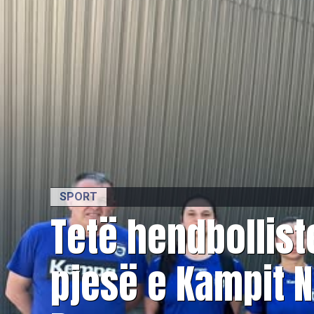
SPORT
Tetë hendbollist
pjesë e Kampit 