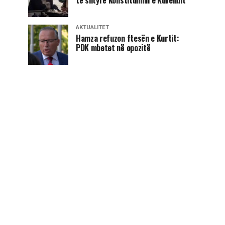
AKTUALITET
Hamza refuzon ftesën e Kurtit:
PDK mbetet në opozitë