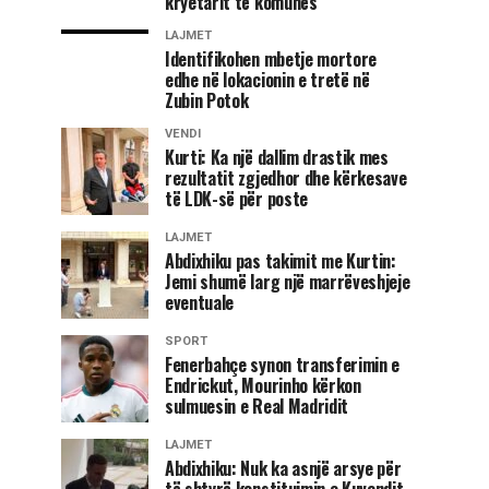
kryetarit të komunës
LAJMET
Identifikohen mbetje mortore
edhe në lokacionin e tretë në
Zubin Potok
VENDI
Kurti: Ka një dallim drastik mes
rezultatit zgjedhor dhe kërkesave
të LDK-së për poste
LAJMET
Abdixhiku pas takimit me Kurtin:
Jemi shumë larg një marrëveshjeje
eventuale
SPORT
Fenerbahçe synon transferimin e
Endrickut, Mourinho kërkon
sulmuesin e Real Madridit
LAJMET
Abdixhiku: Nuk ka asnjë arsye për
të shtyrë konstituimin e Kuvendit