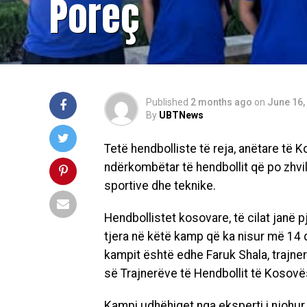
Poreç
Published
2 months ago
on
June 16,
By
UBTNews
Tetë hendbolliste të reja, anëtare të
ndërkombëtar të hendbollit që po zhvi
sportive dhe teknike.
Hendbollistet kosovare, të cilat janë 
tjera në këtë kamp që ka nisur më 14
kampit është edhe
Faruk Shala
, trajn
së Trajnerëve të Hendbollit të Kosovë
Kampi udhëhiqet nga eksperti i njohur