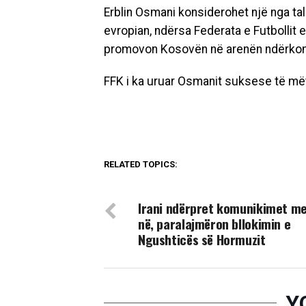
Erblin Osmani konsiderohet një nga talen
evropian, ndërsa Federata e Futbollit 
promovon Kosovën në arenën ndërkomb
FFK i ka uruar Osmanit suksese të mëte
RELATED TOPICS:
DON'T MISS
Irani ndërpret komunikimet m
në, paralajmëron bllokimin e
Ngushticës së Hormuzit
Y