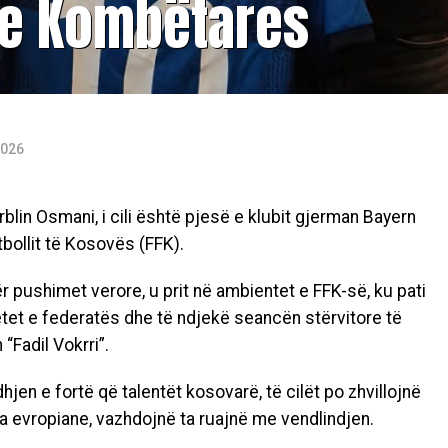
n e Kombëtares
2026
Erblin Osmani, i cili është pjesë e klubit gjerman Bayern
tbollit të Kosovës (FFK).
r pushimet verore, u prit në ambientet e FFK-së, ku pati
tetet e federatës dhe të ndjekë seancën stërvitore të
Fadil Vokrri”.
dhjen e fortë që talentët kosovarë, të cilët po zhvillojnë
ra evropiane, vazhdojnë ta ruajnë me vendlindjen.