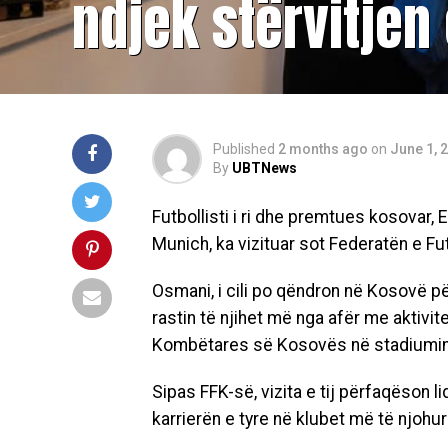
ndjek stërvitje
Published
2 months ago
on
June 1, 
By
UBTNews
Futbollisti i ri dhe premtues kosovar, 
Munich, ka vizituar sot Federatën e Fu
Osmani, i cili po qëndron në Kosovë pë
rastin të njihet më nga afër me aktivi
Kombëtares së Kosovës në stadiumin “
Sipas FFK-së, vizita e tij përfaqëson li
karrierën e tyre në klubet më të njohu