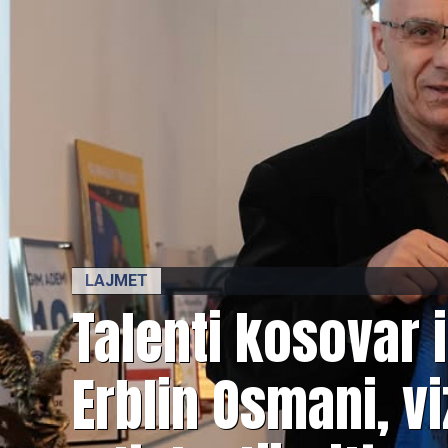
LAJMET
Talenti kosovar 
Erblin Osmani, v