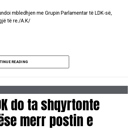
undoi mbledhjen me Grupin Parlamentar të LDK-së,
jë të re./A.K/
TINUE READING
K do ta shqyrtonte
nëse merr postin e