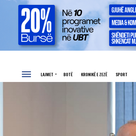
LAJMET
BOTË
KRONIKË E ZEZË
SPORT