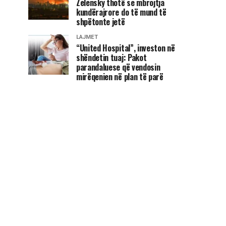
Zelensky thotë se mbrojtja
kundërajrore do të mund të
shpëtonte jetë
LAJMET
“United Hospital”, investon në
shëndetin tuaj: Pakot
parandaluese që vendosin
mirëqenien në plan të parë