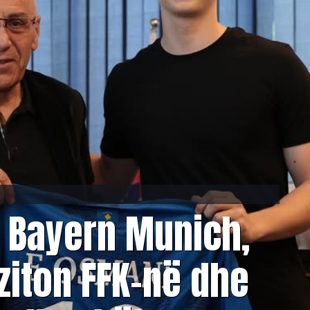
i Bayern Munich,
iziton FFK-në dhe