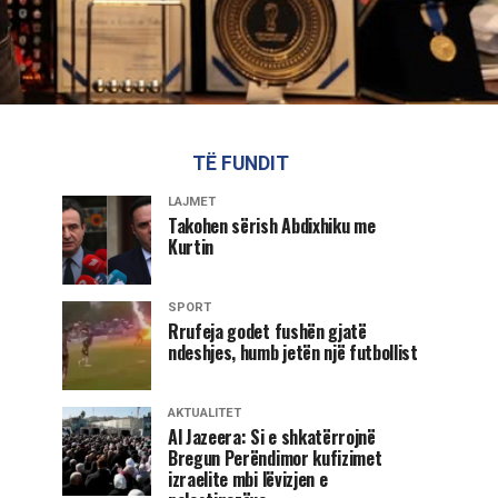
TË FUNDIT
LAJMET
Takohen sërish Abdixhiku me
Kurtin
SPORT
Rrufeja godet fushën gjatë
ndeshjes, humb jetën një futbollist
AKTUALITET
Al Jazeera: Si e shkatërrojnë
Bregun Perëndimor kufizimet
izraelite mbi lëvizjen e