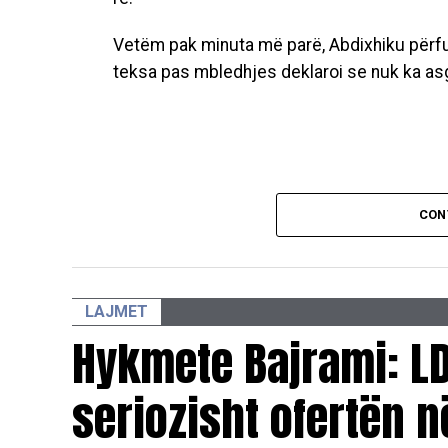
Vetëm pak minuta më parë, Abdixhiku përf
teksa pas mbledhjes deklaroi se nuk ka asg
CON
LAJMET
Hykmete Bajrami: LD
seriozisht ofertën 