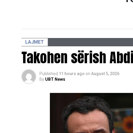
LAJMET
Takohen sërish Abd
Published
11 hours ago
on
August 5, 2026
By
UBT News