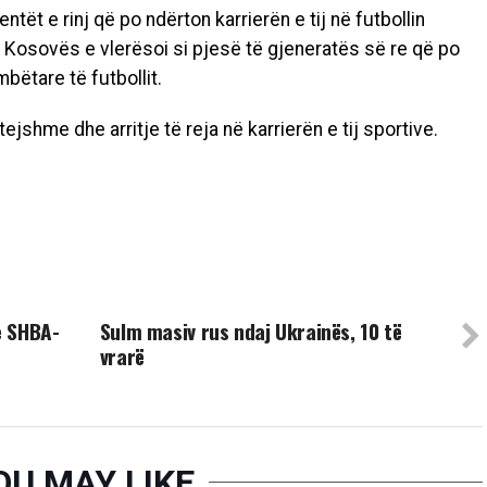
tët e rinj që po ndërton karrierën e tij në futbollin
e Kosovës e vlerësoi si pjesë të gjeneratës së re që po
ëtare të futbollit.
jshme dhe arritje të reja në karrierën e tij sportive.
UP NEXT
e SHBA-
Sulm masiv rus ndaj Ukrainës, 10 të
vrarë
OU MAY LIKE