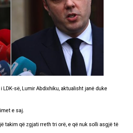
ri i LDK-së, Lumir Abdixhiku, aktualisht janë duke
met e saj.
 takim që zgjati rreth tri orë, e që nuk solli asgjë të