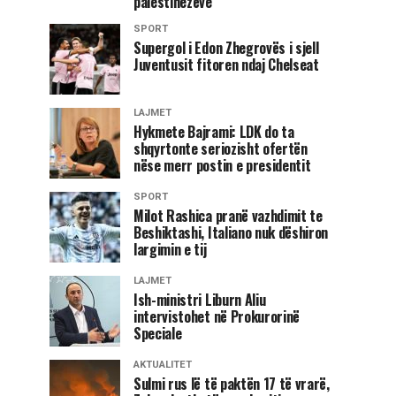
palestinezëve
SPORT
Supergol i Edon Zhegrovës i sjell
Juventusit fitoren ndaj Chelseat
LAJMET
Hykmete Bajrami: LDK do ta
shqyrtonte seriozisht ofertën
nëse merr postin e presidentit
SPORT
Milot Rashica pranë vazhdimit te
Beshiktashi, Italiano nuk dëshiron
largimin e tij
LAJMET
Ish-ministri Liburn Aliu
intervistohet në Prokurorinë
Speciale
AKTUALITET
Sulmi rus lë të paktën 17 të vrarë,