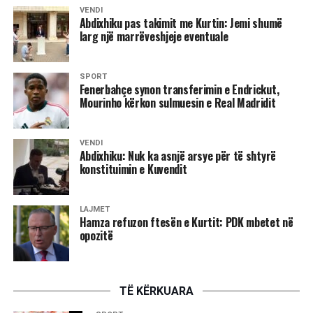
Demokratike të Kosovës”, deklaroi Kurti pas takimit me
VENDI
Abdixhiku pas takimit me Kurtin: Jemi shumë
Abdixhikun. /Ekonomia Online/
larg një marrëveshjeje eventuale
SPORT
Fenerbahçe synon transferimin e Endrickut,
Mourinho kërkon sulmuesin e Real Madridit
VENDI
Abdixhiku: Nuk ka asnjë arsye për të shtyrë
konstituimin e Kuvendit
LAJMET
Hamza refuzon ftesën e Kurtit: PDK mbetet në
opozitë
TË KËRKUARA