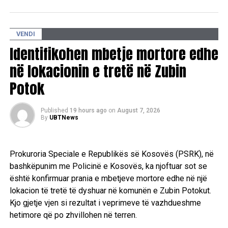
konfirmuar se mes tyre ekzistojnë dallime drastike sa i
përket qëndrimeve për pozitat shtetrore. /E.A/
VENDI
Identifikohen mbetje mortore edhe
në lokacionin e tretë në Zubin
Potok
Published
19 hours ago
on
August 7, 2026
By
UBTNews
Prokuroria Speciale e Republikës së Kosovës (PSRK), në
bashkëpunim me Policinë e Kosovës, ka njoftuar sot se
është konfirmuar prania e mbetjeve mortore edhe në një
lokacion të tretë të dyshuar në komunën e Zubin Potokut.
Kjo gjetje vjen si rezultat i veprimeve të vazhdueshme
hetimore që po zhvillohen në terren.