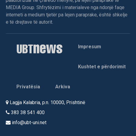
paautorizuar në çfarëdo mënyre, pa lejen paraprake të
MEDIA Group. Shfrytëzimi i materialeve nga ndonjë faqe
interneti a medium tjetër pa lejen paraprake, është shkelje
e të drejtave të autorit.
Impresum
Kushtet e përdorimit
Privatësia
Arkiva
Lagjja Kalabria, p.n. 10000, Prishtinë
383 38 541 400
info@ubt-uni.net