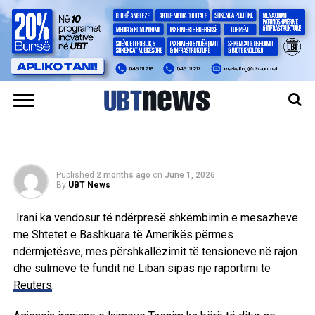
LAJMET
Irani ndërpret
komunikimet me SHBA-në,
paralajmëron bllokimin e
Ngushticës së Hormuzit
Published
2 months ago
on
June 1, 2026
By
UBT News
Irani ka vendosur të ndërpresë shkëmbimin e mesazheve
me Shtetet e Bashkuara të Amerikës përmes
ndërmjetësve, mes përshkallëzimit të tensioneve në rajon
dhe sulmeve të fundit në Liban sipas nje raportimi të
Reuters
.