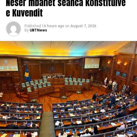
Nesër mbahet seanca konstituive
e Kuvendit
Published
16 hours ago
on
August 7, 2026
By
UBTNews