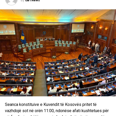
By
UBTNews
gazit, ndërsa çdo bllokim i saj mund të ketë ndikim të
madh në tregjet ndërkombëtare të energjisë.
RELATED TOPICS:
UP NEXT
Talenti kosovar i Bayern Munich, Erblin Osmani, viziton
FFK-në dhe ndjek stërvitjen e Kombëtares
DON'T MISS
Bashkëpunim akademik ndërmjet UBT-së dhe Dicle
University në kuadër të Erasmus+ Staff Mobility
Seanca konstituive e Kuvendit të Kosovës pritet të
vazhdojë sot në orën 11:00, ndonëse afati kushtetues për