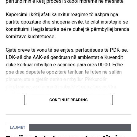
përfundimin e këtij procesi skadoi mbrëmë në mesnatë.
Kapërcimi i këtij afati ka nxitur reagime të ashpra nga
partitë opozitare dhe shoqëria civile, të cilat insistojnë se
konstituimi i legjislaturës së re duhej të përmbyllej brenda
kornizave kushtetuese.
Gjatë orëve të vona të së enjtes, përfaqësues të PDK-së,
LDK-së dhe AAK-së qëndruan në ambientet e Kuvendit
duke kërkuar mbylljen e seancës para orës 00:00. Edhe
pse disa deputetë opozitarë tentuan të futen në sallën
plenare, ata e gjetën derën e mbyllur. Përkundër
përplasjeve, asnjë nga tri subjektet opozitare nuk ka
konfirmuar ende nëse do ta bojkotojë punën e sotme.
CONTINUE READING
Nga ana tjetër, kryetari i Lëvizjes Vetëvendosje, Albin Kurti,
i ka bërë një ofertë PDK-së gjatë ditës së djeshme: postin
e kryetarit të Kuvendit, në këmbim të sigurimit të kuorumit
LAJMET
për zgjedhjen e presidentit të ri. /E.A/