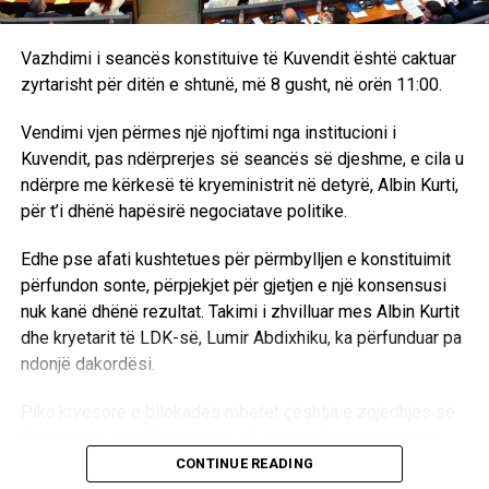
Vazhdimi i seancës konstituive të Kuvendit është caktuar
zyrtarisht për ditën e shtunë, më 8 gusht, në orën 11:00.
Vendimi vjen përmes një njoftimi nga institucioni i
Kuvendit, pas ndërprerjes së seancës së djeshme, e cila u
ndërpre me kërkesë të kryeministrit në detyrë, Albin Kurti,
për t’i dhënë hapësirë negociatave politike.
Edhe pse afati kushtetues për përmbylljen e konstituimit
përfundon sonte, përpjekjet për gjetjen e një konsensusi
nuk kanë dhënë rezultat. Takimi i zhvilluar mes Albin Kurtit
dhe kryetarit të LDK-së, Lumir Abdixhiku, ka përfunduar pa
ndonjë dakordësi.
Pika kryesore e bllokadës mbetet çështja e zgjedhjes së
Presidentit të ri. Pas takimit, të dyja palët deklaruan se
mbeten ende larg një marrëveshjeje politike, duke
CONTINUE READING