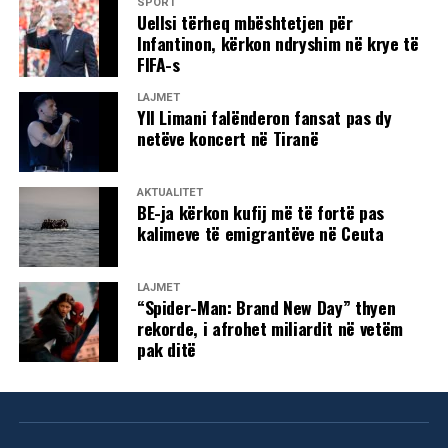
SPORT
Uellsi tërheq mbështetjen për
Infantinon, kërkon ndryshim në krye të
FIFA-s
LAJMET
Yll Limani falënderon fansat pas dy
netëve koncert në Tiranë
AKTUALITET
BE-ja kërkon kufij më të fortë pas
kalimeve të emigrantëve në Ceuta
LAJMET
“Spider-Man: Brand New Day” thyen
rekorde, i afrohet miliardit në vetëm
pak ditë