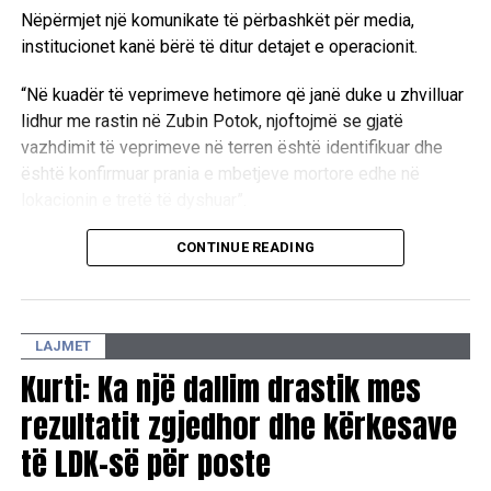
Nëpërmjet një komunikate të përbashkët për media,
institucionet kanë bërë të ditur detajet e operacionit.
“Në kuadër të veprimeve hetimore që janë duke u zhvilluar
lidhur me rastin në Zubin Potok, njoftojmë se gjatë
vazhdimit të veprimeve në terren është identifikuar dhe
është konfirmuar prania e mbetjeve mortore edhe në
lokacionin e tretë të dyshuar”.
Aktualisht, autoritetet kompetente janë duke kryer
CONTINUE READING
ekzaminimet e nevojshme në këtë zonë.
“Në këtë lokacion janë duke u zhvilluar ekzaminimet dhe
LAJMET
procedurat e nevojshme hetimore, në koordinim të plotë
ndërmjet Prokurorisë Speciale dhe Policisë së Kosovës,
Kurti: Ka një dallim drastik mes
dhe institucioneve të tjera kompetente, me qëllim
rezultatit zgjedhor dhe kërkesave
zbardhjes së të gjitha rrethanave”.
të LDK-së për poste
Policia e Kosovës dhe Prokuroria Speciale e Republikës