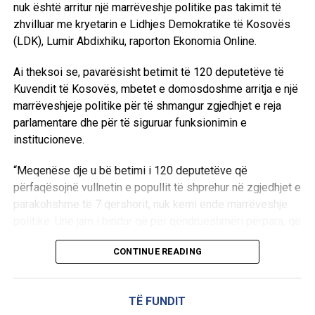
nuk është arritur një marrëveshje politike pas takimit të
zhvilluar me kryetarin e Lidhjes Demokratike të Kosovës
(LDK), Lumir Abdixhiku, raporton Ekonomia Online.
Ai theksoi se, pavarësisht betimit të 120 deputetëve të
Kuvendit të Kosovës, mbetet e domosdoshme arritja e një
marrëveshjeje politike për të shmangur zgjedhjet e reja
parlamentare dhe për të siguruar funksionimin e
institucioneve.
“Meqenëse dje u bë betimi i 120 deputetëve që
përfaqësojnë vullnetin e popullit të shprehur në zgjedhjet e
parakohshme të 7 qershorit, nuk kemi ende marrëveshje
politike. Unë jam i bindur që për qëndrueshmëri përpara, që
nënkupton edhe shmangien e zgjedhjeve të reja
CONTINUE READING
parlamentare, që padyshim sikurse ato të mëhershmet do
të ishin të panevojshme, të paarsyeshme e madje edhe të
dëmshme për buxhetin e shtetit dhe për ekonominë e
TË FUNDIT
vendit, nuk është e mundur ndryshe përveçse pa