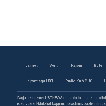
Lajmet
Vendi
Rajoni
Botë
Lajmet nga UBT
Radio KAMPUS
Faqja në internet UBTNEWS menaxhohet the kontrollohe
rezervuara. Ndalohet kopjimi, riprodhimi, publikimi i 