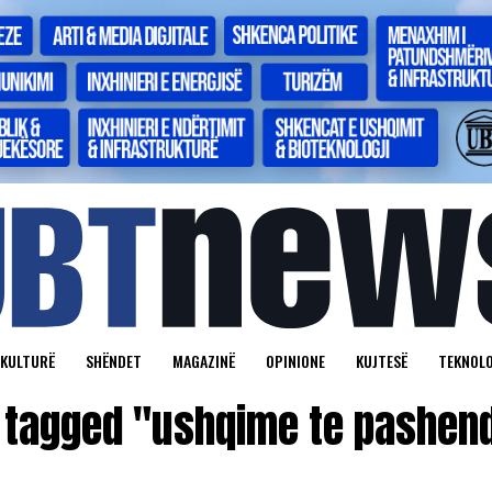
KULTURË
SHËNDET
MAGAZINË
OPINIONE
KUJTESË
TEKNOLO
s tagged "ushqime te pashe