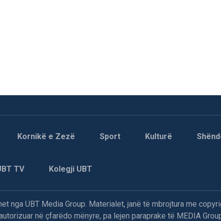
Kornikë e Zezë
Sport
Kulturë
Shënd
UBT TV
Kolegji UBT
t nga UBT Media Group. Materialet, janë të mbrojtura me copyri
paautorizuar në çfarëdo mënyre, pa lejen paraprake të MEDIA Group