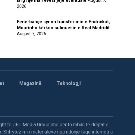
larg një marrëveshjeje eventuale
August 7,
2026
Fenerbahçe synon transferimin e Endrickut,
Mourinho kërkon sulmuesin e Real Madridit
August 7, 2026
et
Magazinë
Teknologji
ght të UBT Media Group dhe për to mban të drejtat e
. Shfrytëzimi i materialeve nga ndonjë faqe interneti a