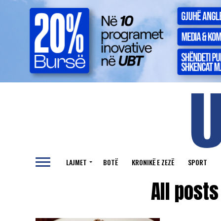
LAJMET
BOTË
KRONIKË E ZEZË
SPORT
All post