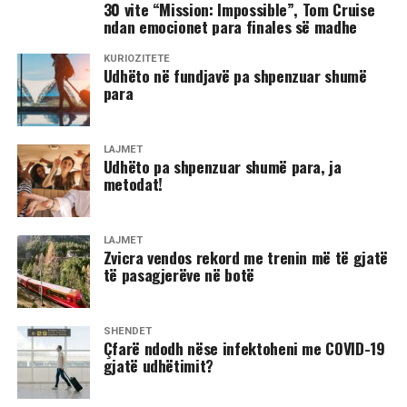
30 vite “Mission: Impossible”, Tom Cruise
ndan emocionet para finales së madhe
KURIOZITETE
Udhëto në fundjavë pa shpenzuar shumë
para
LAJMET
Udhëto pa shpenzuar shumë para, ja
metodat!
LAJMET
Zvicra vendos rekord me trenin më të gjatë
të pasagjerëve në botë
SHËNDET
Çfarë ndodh nëse infektoheni me COVID-19
gjatë udhëtimit?