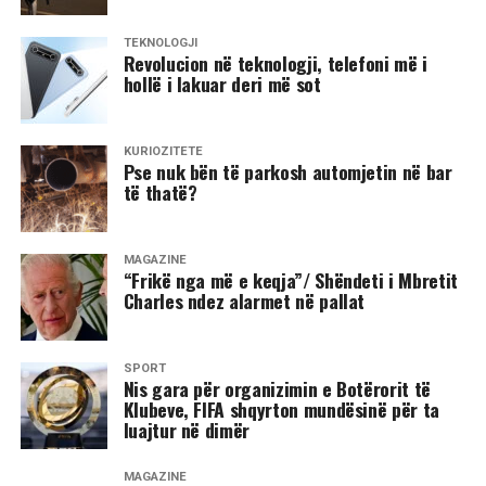
TEKNOLOGJI
Revolucion në teknologji, telefoni më i
hollë i lakuar deri më sot
KURIOZITETE
Pse nuk bën të parkosh automjetin në bar
të thatë?
MAGAZINË
“Frikë nga më e keqja”/ Shëndeti i Mbretit
Charles ndez alarmet në pallat
SPORT
Nis gara për organizimin e Botërorit të
Klubeve, FIFA shqyrton mundësinë për ta
luajtur në dimër
MAGAZINË