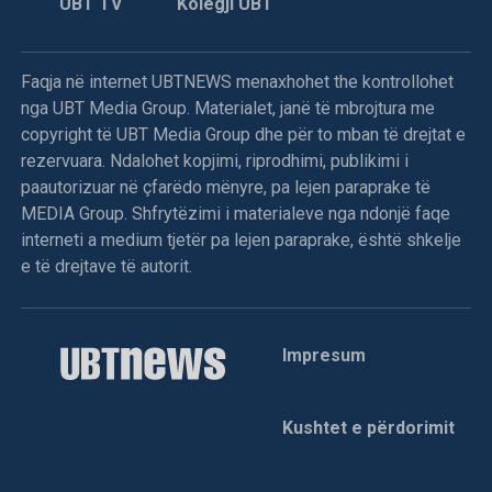
UBT TV
Kolegji UBT
Faqja në internet UBTNEWS menaxhohet the kontrollohet
nga UBT Media Group. Materialet, janë të mbrojtura me
copyright të UBT Media Group dhe për to mban të drejtat e
rezervuara. Ndalohet kopjimi, riprodhimi, publikimi i
paautorizuar në çfarëdo mënyre, pa lejen paraprake të
MEDIA Group. Shfrytëzimi i materialeve nga ndonjë faqe
interneti a medium tjetër pa lejen paraprake, është shkelje
e të drejtave të autorit.
Impresum
Kushtet e përdorimit