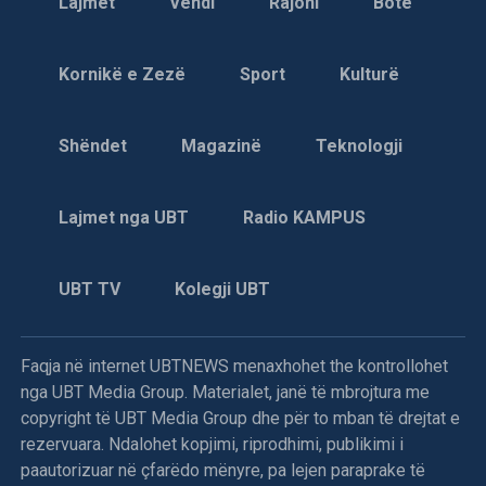
Lajmet
Vendi
Rajoni
Botë
Kornikë e Zezë
Sport
Kulturë
Shëndet
Magazinë
Teknologji
Lajmet nga UBT
Radio KAMPUS
UBT TV
Kolegji UBT
Faqja në internet UBTNEWS menaxhohet the kontrollohet
nga UBT Media Group. Materialet, janë të mbrojtura me
copyright të UBT Media Group dhe për to mban të drejtat e
rezervuara. Ndalohet kopjimi, riprodhimi, publikimi i
paautorizuar në çfarëdo mënyre, pa lejen paraprake të