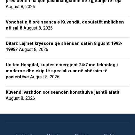
presidentin na çon pashmangshëm në zgjedhje të reja
August 8, 2026
Vonohet një orë seanca e Kuvendit, deputetët mblidhen
në sallë
August 8, 2026
Ditari: Lajmet kryesore që shënuan datën 8 gusht 1993-
1998?
August 8, 2026
United Hospital, kujdes emergjent 24/7 me teknologji
moderne dhe ekip të specializuar në shërbim të
pacientëve
August 8, 2026
Kuvendi vazhdon sot seancën konstituive jashtë afatit
August 8, 2026