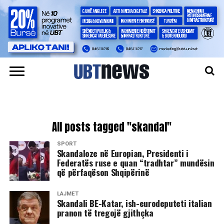
All posts tagged "skandal"
SPORT
Skandaloze në Europian, Presidenti i
Federatës ruse e quan “tradhtar” mundësin
që përfaqëson Shqipërinë
LAJMET
Skandali BE-Katar, ish-eurodeputeti italian
pranon të tregojë gjithçka