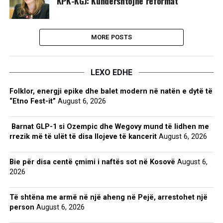
KPK-KGJ: Kundërshtojnë reformat
MORE POSTS
LEXO EDHE
Folklor, energji epike dhe balet modern në natën e dytë të
“Etno Fest-it”
August 6, 2026
Barnat GLP-1 si Ozempic dhe Wegovy mund të lidhen me
rrezik më të ulët të disa llojeve të kancerit
August 6, 2026
Bie për disa centë çmimi i naftës sot në Kosovë
August 6,
2026
Të shtëna me armë në një aheng në Pejë, arrestohet një
person
August 6, 2026