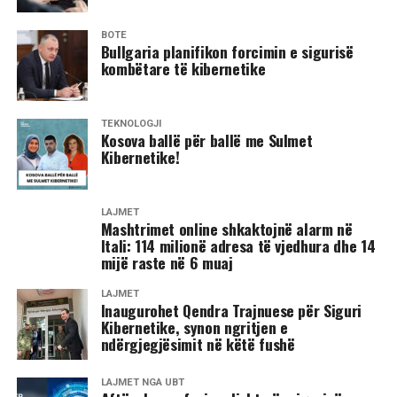
BOTË
​Bullgaria planifikon forcimin e sigurisë
kombëtare të kibernetike
TEKNOLOGJI
Kosova ballë për ballë me Sulmet
Kibernetike!
LAJMET
Mashtrimet online shkaktojnë alarm në
Itali: 114 milionë adresa të vjedhura dhe 14
mijë raste në 6 muaj
LAJMET
​Inaugurohet Qendra Trajnuese për Siguri
Kibernetike, synon ngritjen e
ndërgjegjësimit në këtë fushë
LAJMET NGA UBT