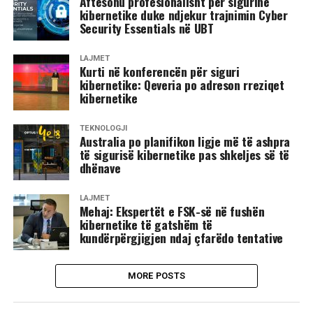
Aftësohu profesionalisht për sigurinë
kibernetike duke ndjekur trajnimin Cyber
Security Essentials në UBT
LAJMET
Kurti në konferencën për siguri
kibernetike: Qeveria po adreson rreziqet
kibernetike
TEKNOLOGJI
Australia po planifikon ligje më të ashpra
të sigurisë kibernetike pas shkeljes së të
dhënave
LAJMET
Mehaj: Ekspertët e FSK-së në fushën
kibernetike të gatshëm të
kundërpërgjigjen ndaj çfarëdo tentative
MORE POSTS