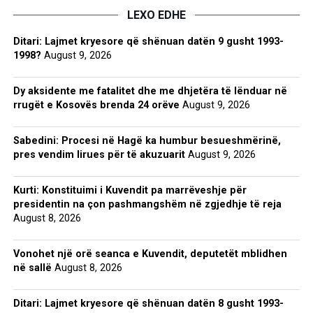
LEXO EDHE
Ditari: Lajmet kryesore që shënuan datën 9 gusht 1993-
1998?
August 9, 2026
Dy aksidente me fatalitet dhe me dhjetëra të lënduar në
rrugët e Kosovës brenda 24 orëve
August 9, 2026
Sabedini: Procesi në Hagë ka humbur besueshmërinë,
pres vendim lirues për të akuzuarit
August 9, 2026
Kurti: Konstituimi i Kuvendit pa marrëveshje për
presidentin na çon pashmangshëm në zgjedhje të reja
August 8, 2026
Vonohet një orë seanca e Kuvendit, deputetët mblidhen
në sallë
August 8, 2026
Ditari: Lajmet kryesore që shënuan datën 8 gusht 1993-