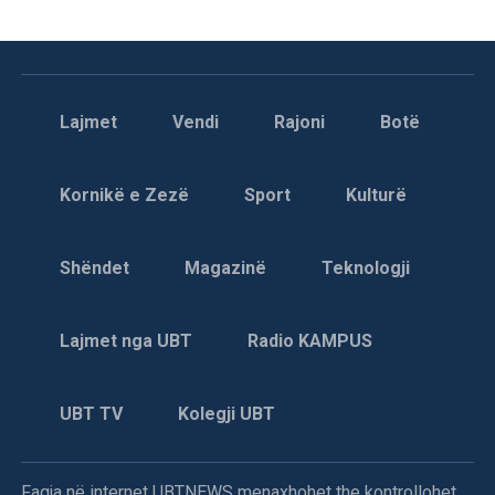
Lajmet
Vendi
Rajoni
Botë
Kornikë e Zezë
Sport
Kulturë
Shëndet
Magazinë
Teknologji
Lajmet nga UBT
Radio KAMPUS
UBT TV
Kolegji UBT
Faqja në internet UBTNEWS menaxhohet the kontrollohet