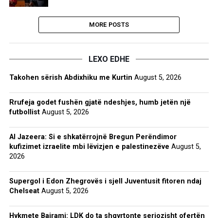
MORE POSTS
LEXO EDHE
Takohen sërish Abdixhiku me Kurtin
August 5, 2026
Rrufeja godet fushën gjatë ndeshjes, humb jetën një
futbollist
August 5, 2026
Al Jazeera: Si e shkatërrojnë Bregun Perëndimor
kufizimet izraelite mbi lëvizjen e palestinezëve
August 5,
2026
Supergol i Edon Zhegrovës i sjell Juventusit fitoren ndaj
Chelseat
August 5, 2026
Hykmete Bajrami: LDK do ta shqyrtonte seriozisht ofertën