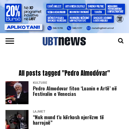
All posts tagged "Pedro Almodóvar"
KULTURË
Pedro Almodovar fiton ‘Luanin e Artë’ në
Festivalin e Venecias
LAJMET
“Nuk mund t’u kërkosh njerëzve të
harrojnë”