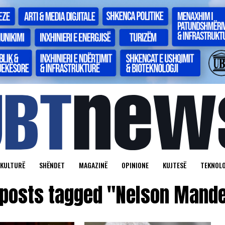
KULTURË
SHËNDET
MAGAZINË
OPINIONE
KUJTESË
TEKNOLO
 posts tagged "Nelson Mand