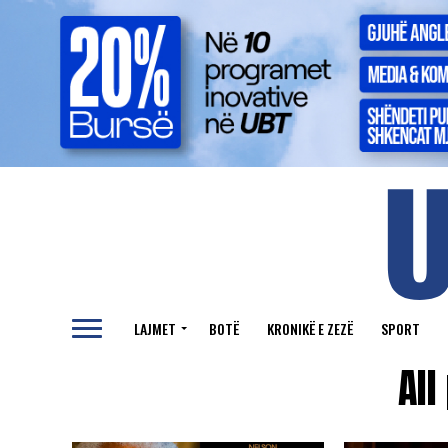
LAJMET
BOTË
KRONIKË E ZEZË
SPORT
All