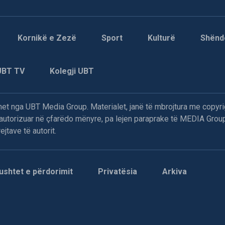
Kornikë e Zezë
Sport
Kulturë
Shënd
UBT TV
Kolegji UBT
t nga UBT Media Group. Materialet, janë të mbrojtura me copyri
paautorizuar në çfarëdo mënyre, pa lejen paraprake të MEDIA Group
jtave të autorit.
ushtet e përdorimit
Privatësia
Arkiva