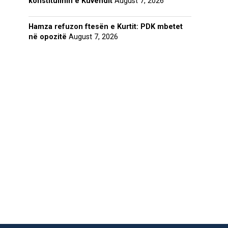
konstituimin e Kuvendit
August 7, 2026
Hamza refuzon ftesën e Kurtit: PDK mbetet
në opozitë
August 7, 2026