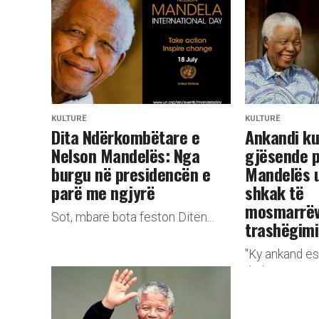
KULTURË
KULTURË
Dita Ndërkombëtare e
Ankandi ku
Nelson Mandelës: Nga
gjësende p
burgu në presidencën e
Mandelës u
parë me ngjyrë
shkak të
mosmarrëv
Sot, mbarë bota feston Ditën...
trashëgimi
"Ky ankand ës
thuhej...