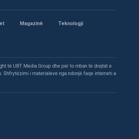
et
Magazinë
Teknologji
ght të UBT Media Group dhe për to mban të drejtat e
. Shfrytëzimi i materialeve nga ndonjë faqe interneti a