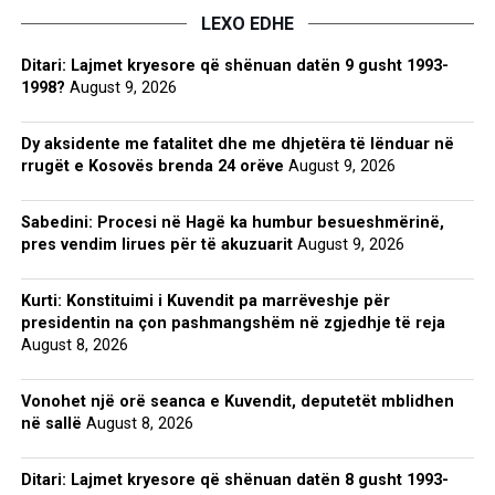
LEXO EDHE
Ditari: Lajmet kryesore që shënuan datën 9 gusht 1993-
1998?
August 9, 2026
Dy aksidente me fatalitet dhe me dhjetëra të lënduar në
rrugët e Kosovës brenda 24 orëve
August 9, 2026
Sabedini: Procesi në Hagë ka humbur besueshmërinë,
pres vendim lirues për të akuzuarit
August 9, 2026
Kurti: Konstituimi i Kuvendit pa marrëveshje për
presidentin na çon pashmangshëm në zgjedhje të reja
August 8, 2026
Vonohet një orë seanca e Kuvendit, deputetët mblidhen
në sallë
August 8, 2026
Ditari: Lajmet kryesore që shënuan datën 8 gusht 1993-