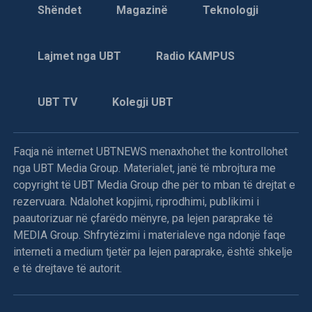
Shëndet
Magazinë
Teknologji
Lajmet nga UBT
Radio KAMPUS
UBT TV
Kolegji UBT
Faqja në internet UBTNEWS menaxhohet the kontrollohet
nga UBT Media Group. Materialet, janë të mbrojtura me
copyright të UBT Media Group dhe për to mban të drejtat e
rezervuara. Ndalohet kopjimi, riprodhimi, publikimi i
paautorizuar në çfarëdo mënyre, pa lejen paraprake të
MEDIA Group. Shfrytëzimi i materialeve nga ndonjë faqe
interneti a medium tjetër pa lejen paraprake, është shkelje
e të drejtave të autorit.