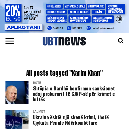
All posts tagged "Karim Khan"
BOTË
Shtëpia e Bardhë konfirmon sanksionet
ndaj prokurorit të GJNP-së për krimet e
luftës
LAJMET
Ukraina është një skenë krimi, thotë
Gjykata Penale Ndërkombëtare